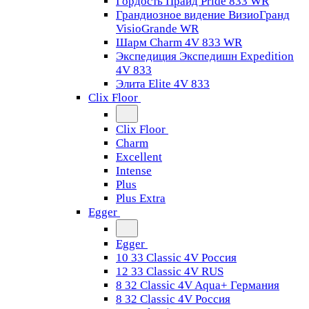
Гордость Прайд Pride 833 WR
Грандиозное видение ВизиоГранд
VisioGrande WR
Шарм Charm 4V 833 WR
Экспедиция Экспедишн Expedition
4V 833
Элита Elite 4V 833
Clix Floor
Clix Floor
Charm
Excellent
Intense
Plus
Plus Extra
Egger
Egger
10 33 Classic 4V Россия
12 33 Classic 4V RUS
8 32 Classic 4V Aqua+ Германия
8 32 Classic 4V Россия