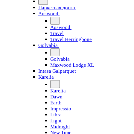
Паркетная доска
Auswood
Auswood
Travel
Travel Herringbone
Golvabia
Golvabia
Maxwood Lodge XL
Intasa Galparquet
Karelia
Karelia
Dawn
Earth
Impressio
Libra
Light
Midnight
New Time