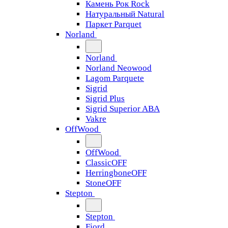
Камень Рок Rock
Натуральный Natural
Паркет Parquet
Norland
Norland
Norland Neowood
Lagom Parquete
Sigrid
Sigrid Plus
Sigrid Superior ABA
Vakre
OffWood
OffWood
ClassicOFF
HerringboneOFF
StoneOFF
Stepton
Stepton
Fjord