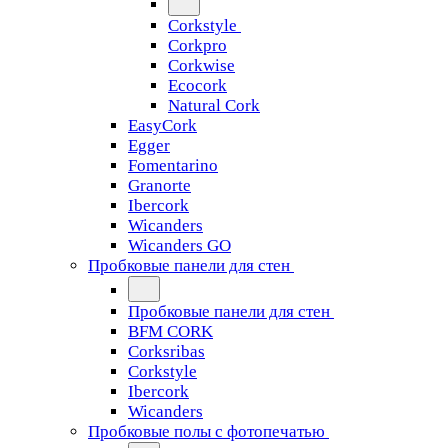
Corkstyle
Corkpro
Corkwise
Ecocork
Natural Cork
EasyCork
Egger
Fomentarino
Granorte
Ibercork
Wicanders
Wicanders GO
Пробковые панели для стен
Пробковые панели для стен
BFM CORK
Corksribas
Corkstyle
Ibercork
Wicanders
Пробковые полы с фотопечатью