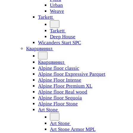
Urban
Weave
Tarkett
Tarkett
Deep House
Wicanders Start SPC
Кварцвинил
Кварцвинил
Alpine floor classic
Alpine floor Expressive Parquet
Alpine Floor Intense
Alpine Floor Premium XL
Alpine floor Real wood
Alpine floor Sequoia
Alpine Floor Stone
Art Stone
Art Stone
Art Stone Armor MPL