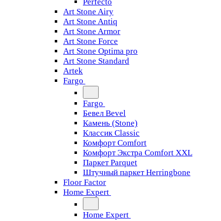
Perfecto
Art Stone Airy
Art Stone Antiq
Art Stone Armor
Art Stone Force
Art Stone Optima pro
Art Stone Standard
Artek
Fargo
Fargo
Бевел Bevel
Камень (Stone)
Классик Classic
Комфорт Comfort
Комфорт Экстра Comfort XXL
Паркет Parquet
Штучный паркет Herringbone
Floor Factor
Home Expert
Home Expert