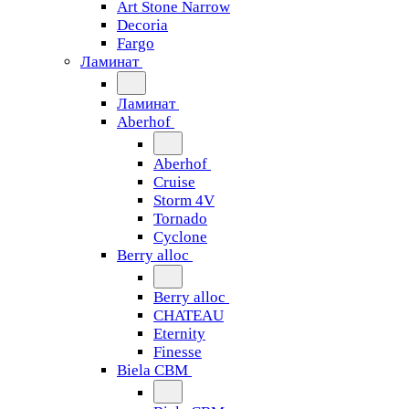
Art Stone Narrow
Decoria
Fargo
Ламинат
Ламинат
Aberhof
Aberhof
Cruise
Storm 4V
Tornado
Сyclone
Berry alloc
Berry alloc
CHATEAU
Eternity
Finesse
Biela CBM