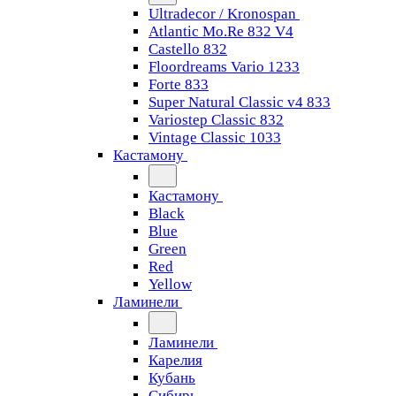
Ultradecor / Kronospan
Atlantic Mo.Re 832 V4
Castello 832
Floordreams Vario 1233
Forte 833
Super Natural Classic v4 833
Variostep Classic 832
Vintage Classic 1033
Кастамону
Кастамону
Black
Blue
Green
Red
Yellow
Ламинели
Ламинели
Карелия
Кубань
Сибирь