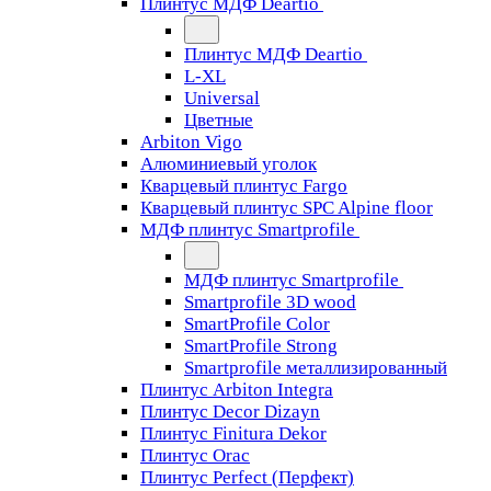
Плинтус МДФ Deartio
Плинтус МДФ Deartio
L-XL
Universal
Цветные
Arbiton Vigo
Алюминиевый уголок
Кварцевый плинтус Fargo
Кварцевый плинтус SPC Alpine floor
МДФ плинтус Smartprofile
МДФ плинтус Smartprofile
Smartprofile 3D wood
SmartProfile Color
SmartProfile Strong
Smartprofile металлизированный
Плинтус Arbiton Integra
Плинтус Decor Dizayn
Плинтус Finitura Dekor
Плинтус Orac
Плинтус Perfect (Перфект)