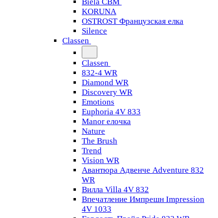
Biela CBM
KORUNA
OSTROST Французская елка
Silence
Classen
Classen
832-4 WR
Diamond WR
Discovery WR
Emotions
Euphoria 4V 833
Manor елочка
Nature
The Brush
Trend
Vision WR
Авантюра Адвенче Adventure 832
WR
Вилла Villa 4V 832
Впечатление Импрешн Impression
4V 1033