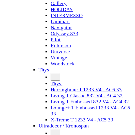
Gallery
HOLIDAY
INTERMEZZO
Laminart
Navigator
Odyssey 833
Pilot
Robinson
Universe
Vintage
Woodstock
Thys
Thys
Herringbone T 1233 V4 - AC6 33
Living T Classic 832 V4 - AC4 32
Living T Embossed 832 V4 - AC4 32
Lounge+ T Embossed 1233 V4 - AC5
33
X-Treme T 1233 V4 - AC5 33
Ultradecor / Kronospan