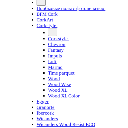
Пробковые полы с фотопечатью
BFM Cork
CorkArt
Corkstyle
Corkstyle
Chevron
Fantasy
Impuls
Loft
Marmo
Time parquet
Wood
Wood Wise
Wood XL
Wood XL Color
Egger
Granorte
Ibercork
Wicanders
Wicanders Wood Resist ECO