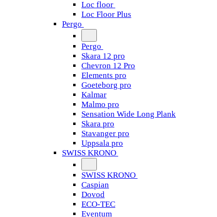
Loc floor
Loc Floor Plus
Pergo
Pergo
Skara 12 pro
Chevron 12 Pro
Elements pro
Goeteborg pro
Kalmar
Malmo pro
Sensation Wide Long Plank
Skara pro
Stavanger pro
Uppsala pro
SWISS KRONO
SWISS KRONO
Caspian
Dovod
ECO-TEC
Eventum