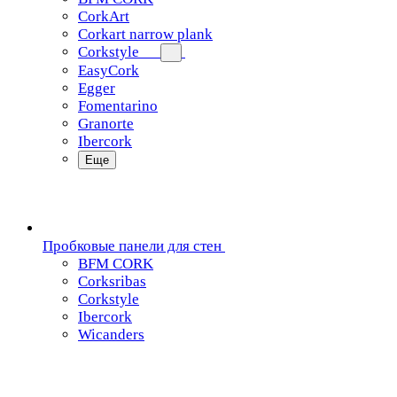
CorkArt
Corkart narrow plank
Corkstyle
EasyCork
Egger
Fomentarino
Granorte
Ibercork
Еще
Пробковые панели для стен
BFM CORK
Corksribas
Corkstyle
Ibercork
Wicanders