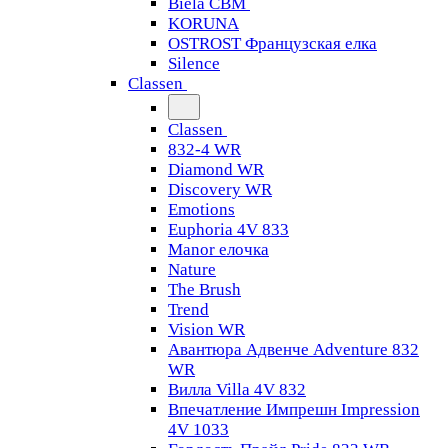
Biela CBM
KORUNA
OSTROST Французская елка
Silence
Classen
Classen
832-4 WR
Diamond WR
Discovery WR
Emotions
Euphoria 4V 833
Manor елочка
Nature
The Brush
Trend
Vision WR
Авантюра Адвенче Adventure 832
WR
Вилла Villa 4V 832
Впечатление Импрешн Impression
4V 1033