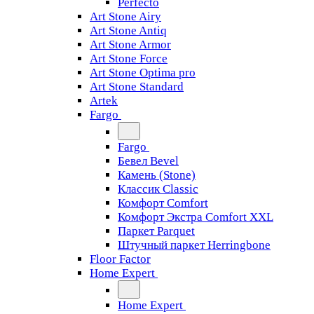
Perfecto
Art Stone Airy
Art Stone Antiq
Art Stone Armor
Art Stone Force
Art Stone Optima pro
Art Stone Standard
Artek
Fargo
Fargo
Бевел Bevel
Камень (Stone)
Классик Classic
Комфорт Comfort
Комфорт Экстра Comfort XXL
Паркет Parquet
Штучный паркет Herringbone
Floor Factor
Home Expert
Home Expert