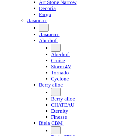
Art Stone Narrow
Decoria
Fargo
Ламинат
Ламинат
Aberhof
Aberhof
Cruise
Storm 4V
Tornado
Сyclone
Berry alloc
Berry alloc
CHATEAU
Eternity
Finesse
Biela CBM