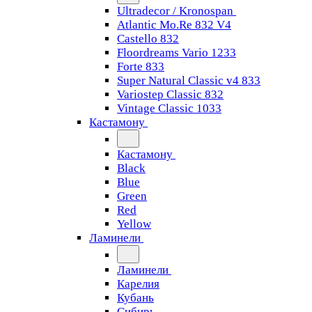
Ultradecor / Kronospan
Atlantic Mo.Re 832 V4
Castello 832
Floordreams Vario 1233
Forte 833
Super Natural Classic v4 833
Variostep Classic 832
Vintage Classic 1033
Кастамону
Кастамону
Black
Blue
Green
Red
Yellow
Ламинели
Ламинели
Карелия
Кубань
Сибирь