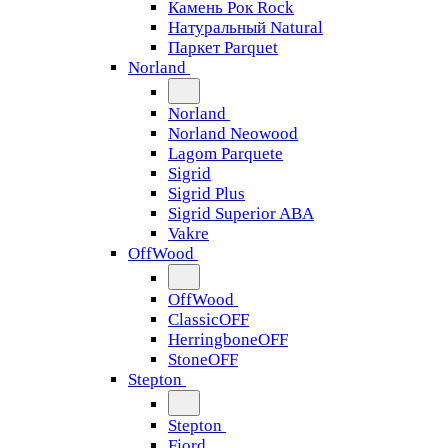
Камень Рок Rock
Натуральный Natural
Паркет Parquet
Norland
Norland
Norland Neowood
Lagom Parquete
Sigrid
Sigrid Plus
Sigrid Superior ABA
Vakre
OffWood
OffWood
ClassicOFF
HerringboneOFF
StoneOFF
Stepton
Stepton
Fjord