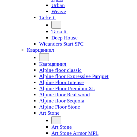
Urban
Weave
Tarkett
Tarkett
Deep House
Wicanders Start SPC
Кварцвинил
Кварцвинил
Alpine floor classic
Alpine floor Expressive Parquet
Alpine Floor Intense
Alpine Floor Premium XL
Alpine floor Real wood
Alpine floor Sequoia
Alpine Floor Stone
Art Stone
Art Stone
Art Stone Armor MPL