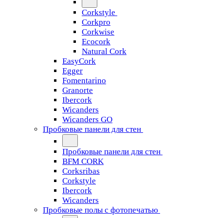
Corkstyle
Corkpro
Corkwise
Ecocork
Natural Cork
EasyCork
Egger
Fomentarino
Granorte
Ibercork
Wicanders
Wicanders GO
Пробковые панели для стен
Пробковые панели для стен
BFM CORK
Corksribas
Corkstyle
Ibercork
Wicanders
Пробковые полы с фотопечатью