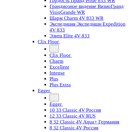
Гордость Прайд Pride 833 WR
Грандиозное видение ВизиоГранд
VisioGrande WR
Шарм Charm 4V 833 WR
Экспедиция Экспедишн Expedition
4V 833
Элита Elite 4V 833
Clix Floor
Clix Floor
Charm
Excellent
Intense
Plus
Plus Extra
Egger
Egger
10 33 Classic 4V Россия
12 33 Classic 4V RUS
8 32 Classic 4V Aqua+ Германия
8 32 Classic 4V Россия