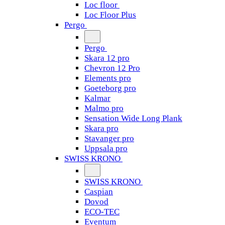
Loc floor
Loc Floor Plus
Pergo
Pergo
Skara 12 pro
Chevron 12 Pro
Elements pro
Goeteborg pro
Kalmar
Malmo pro
Sensation Wide Long Plank
Skara pro
Stavanger pro
Uppsala pro
SWISS KRONO
SWISS KRONO
Caspian
Dovod
ECO-TEC
Eventum