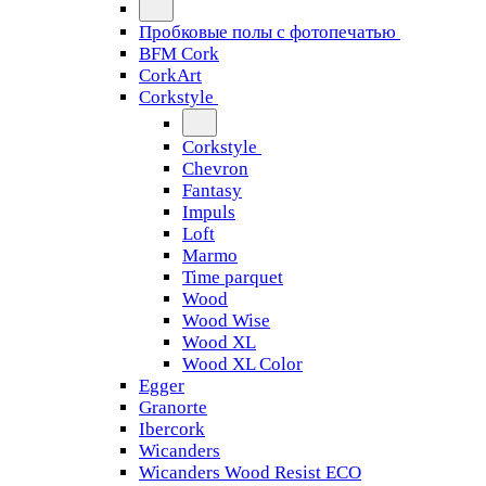
Пробковые полы с фотопечатью
BFM Cork
CorkArt
Corkstyle
Corkstyle
Chevron
Fantasy
Impuls
Loft
Marmo
Time parquet
Wood
Wood Wise
Wood XL
Wood XL Color
Egger
Granorte
Ibercork
Wicanders
Wicanders Wood Resist ECO