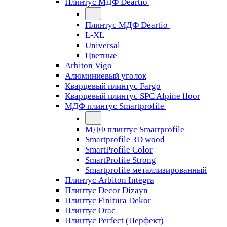
Плинтус МДФ Deartio
Плинтус МДФ Deartio
L-XL
Universal
Цветные
Arbiton Vigo
Алюминиевый уголок
Кварцевый плинтус Fargo
Кварцевый плинтус SPC Alpine floor
МДФ плинтус Smartprofile
МДФ плинтус Smartprofile
Smartprofile 3D wood
SmartProfile Color
SmartProfile Strong
Smartprofile металлизированный
Плинтус Arbiton Integra
Плинтус Decor Dizayn
Плинтус Finitura Dekor
Плинтус Orac
Плинтус Perfect (Перфект)