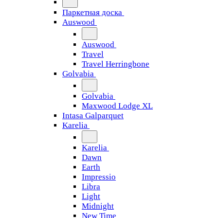
Паркетная доска
Auswood
Auswood
Travel
Travel Herringbone
Golvabia
Golvabia
Maxwood Lodge XL
Intasa Galparquet
Karelia
Karelia
Dawn
Earth
Impressio
Libra
Light
Midnight
New Time