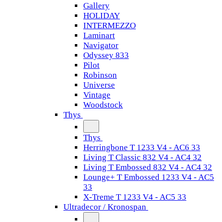
Gallery
HOLIDAY
INTERMEZZO
Laminart
Navigator
Odyssey 833
Pilot
Robinson
Universe
Vintage
Woodstock
Thys
Thys
Herringbone T 1233 V4 - AC6 33
Living T Classic 832 V4 - AC4 32
Living T Embossed 832 V4 - AC4 32
Lounge+ T Embossed 1233 V4 - AC5
33
X-Treme T 1233 V4 - AC5 33
Ultradecor / Kronospan