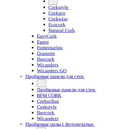
Corkstyle
Corkpro
Corkwise
Ecocork
Natural Cork
EasyCork
Egger
Fomentarino
Granorte
Ibercork
Wicanders
Wicanders GO
Пробковые панели для стен
Пробковые панели для стен
BFM CORK
Corksribas
Corkstyle
Ibercork
Wicanders
Пробковые полы с фотопечатью