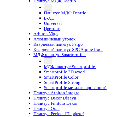
Плинтус МДФ Deartio
Плинтус МДФ Deartio
L-XL
Universal
Цветные
Arbiton Vigo
Алюминиевый уголок
Кварцевый плинтус Fargo
Кварцевый плинтус SPC Alpine floor
МДФ плинтус Smartprofile
МДФ плинтус Smartprofile
Smartprofile 3D wood
SmartProfile Color
SmartProfile Strong
Smartprofile металлизированный
Плинтус Arbiton Integra
Плинтус Decor Dizayn
Плинтус Finitura Dekor
Плинтус Orac
Плинтус Perfect (Перфект)