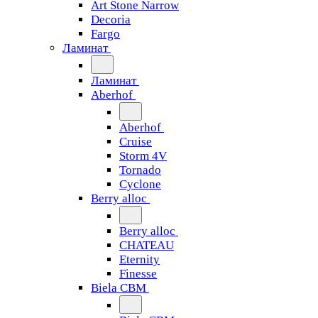
Art Stone Narrow
Decoria
Fargo
Ламинат
Ламинат
Aberhof
Aberhof
Cruise
Storm 4V
Tornado
Сyclone
Berry alloc
Berry alloc
CHATEAU
Eternity
Finesse
Biela CBM