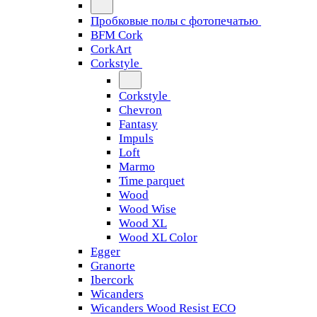
Пробковые полы с фотопечатью
BFM Cork
CorkArt
Corkstyle
Corkstyle
Chevron
Fantasy
Impuls
Loft
Marmo
Time parquet
Wood
Wood Wise
Wood XL
Wood XL Color
Egger
Granorte
Ibercork
Wicanders
Wicanders Wood Resist ECO