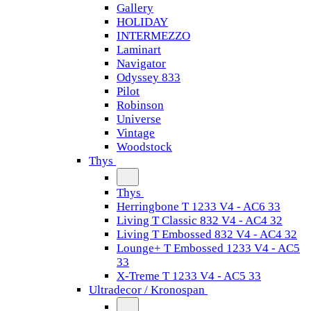
Gallery
HOLIDAY
INTERMEZZO
Laminart
Navigator
Odyssey 833
Pilot
Robinson
Universe
Vintage
Woodstock
Thys
Thys
Herringbone T 1233 V4 - AC6 33
Living T Classic 832 V4 - AC4 32
Living T Embossed 832 V4 - AC4 32
Lounge+ T Embossed 1233 V4 - AC5
33
X-Treme T 1233 V4 - AC5 33
Ultradecor / Kronospan