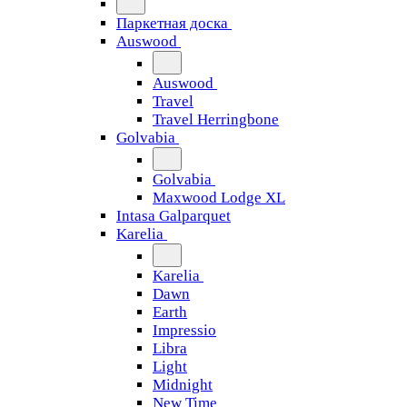
Паркетная доска
Auswood
Auswood
Travel
Travel Herringbone
Golvabia
Golvabia
Maxwood Lodge XL
Intasa Galparquet
Karelia
Karelia
Dawn
Earth
Impressio
Libra
Light
Midnight
New Time