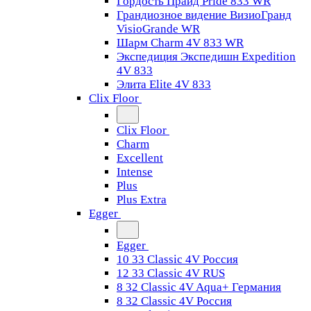
Гордость Прайд Pride 833 WR
Грандиозное видение ВизиоГранд
VisioGrande WR
Шарм Charm 4V 833 WR
Экспедиция Экспедишн Expedition
4V 833
Элита Elite 4V 833
Clix Floor
Clix Floor
Charm
Excellent
Intense
Plus
Plus Extra
Egger
Egger
10 33 Classic 4V Россия
12 33 Classic 4V RUS
8 32 Classic 4V Aqua+ Германия
8 32 Classic 4V Россия