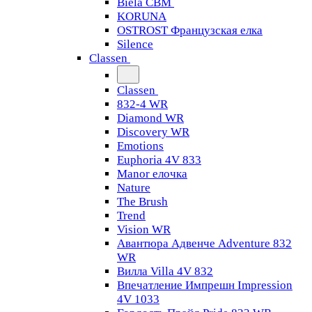
Biela CBM
KORUNA
OSTROST Французская елка
Silence
Classen
Classen
832-4 WR
Diamond WR
Discovery WR
Emotions
Euphoria 4V 833
Manor елочка
Nature
The Brush
Trend
Vision WR
Авантюра Адвенче Adventure 832
WR
Вилла Villa 4V 832
Впечатление Импрешн Impression
4V 1033