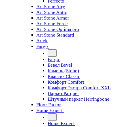
Perfecto
Art Stone Airy
Art Stone Antiq
Art Stone Armor
Art Stone Force
Art Stone Optima pro
Art Stone Standard
Artek
Fargo
Fargo
Бевел Bevel
Камень (Stone)
Классик Classic
Комфорт Comfort
Комфорт Экстра Comfort XXL
Паркет Parquet
Штучный паркет Herringbone
Floor Factor
Home Expert
Home Expert