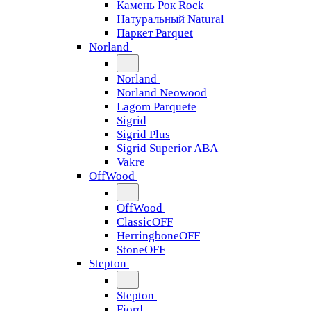
Камень Рок Rock
Натуральный Natural
Паркет Parquet
Norland
Norland
Norland Neowood
Lagom Parquete
Sigrid
Sigrid Plus
Sigrid Superior ABA
Vakre
OffWood
OffWood
ClassicOFF
HerringboneOFF
StoneOFF
Stepton
Stepton
Fjord