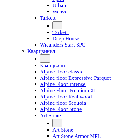
Urban
Weave
Tarkett
Tarkett
Deep House
Wicanders Start SPC
Кварцвинил
Кварцвинил
Alpine floor classic
Alpine floor Expressive Parquet
Alpine Floor Intense
Alpine Floor Premium XL
Alpine floor Real wood
Alpine floor Sequoia
Alpine Floor Stone
Art Stone
Art Stone
Art Stone Armor MPL