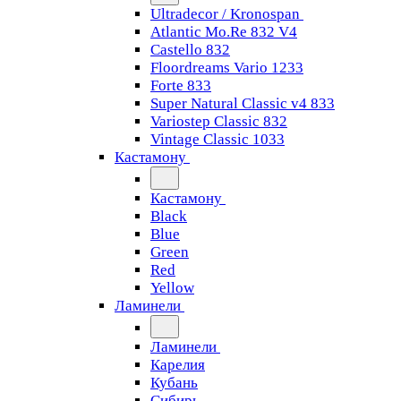
Ultradecor / Kronospan
Atlantic Mo.Re 832 V4
Castello 832
Floordreams Vario 1233
Forte 833
Super Natural Classic v4 833
Variostep Classic 832
Vintage Classic 1033
Кастамону
Кастамону
Black
Blue
Green
Red
Yellow
Ламинели
Ламинели
Карелия
Кубань
Сибирь