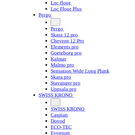
Loc floor
Loc Floor Plus
Pergo
Pergo
Skara 12 pro
Chevron 12 Pro
Elements pro
Goeteborg pro
Kalmar
Malmo pro
Sensation Wide Long Plank
Skara pro
Stavanger pro
Uppsala pro
SWISS KRONO
SWISS KRONO
Caspian
Dovod
ECO-TEC
Eventum