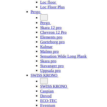
Loc floor
Loc Floor Plus
Pergo
Pergo
Skara 12 pro
Chevron 12 Pro
Elements pro
Goeteborg pro
Kalmar
Malmo pro
Sensation Wide Long Plank
Skara pro
Stavanger pro
Uppsala pro
SWISS KRONO
SWISS KRONO
Caspian
Dovod
ECO-TEC
Eventum