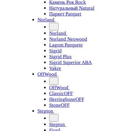
Камень Рок Rock
Натуральный Natural
Паркет Parquet
Norland
Norland
Norland Neowood
Lagom Parquete
Sigrid
Sigrid Plus
Sigrid Superior ABA
Vakre
OffWood
OffWood
ClassicOFF
HerringboneOFF
StoneOFF
Stepton
Stepton
Fjord