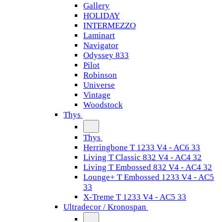
Gallery
HOLIDAY
INTERMEZZO
Laminart
Navigator
Odyssey 833
Pilot
Robinson
Universe
Vintage
Woodstock
Thys
Thys
Herringbone T 1233 V4 - AC6 33
Living T Classic 832 V4 - AC4 32
Living T Embossed 832 V4 - AC4 32
Lounge+ T Embossed 1233 V4 - AC5
33
X-Treme T 1233 V4 - AC5 33
Ultradecor / Kronospan