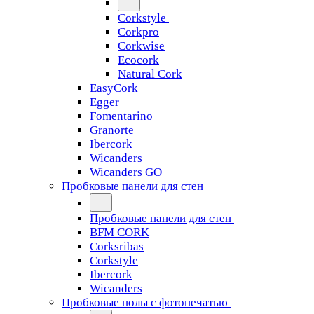
Corkstyle
Corkpro
Corkwise
Ecocork
Natural Cork
EasyCork
Egger
Fomentarino
Granorte
Ibercork
Wicanders
Wicanders GO
Пробковые панели для стен
Пробковые панели для стен
BFM CORK
Corksribas
Corkstyle
Ibercork
Wicanders
Пробковые полы с фотопечатью