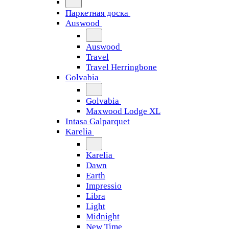
Паркетная доска
Auswood
Auswood
Travel
Travel Herringbone
Golvabia
Golvabia
Maxwood Lodge XL
Intasa Galparquet
Karelia
Karelia
Dawn
Earth
Impressio
Libra
Light
Midnight
New Time