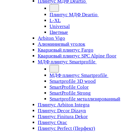
Плинтус МДФ Deartio
Плинтус МДФ Deartio
L-XL
Universal
Цветные
Arbiton Vigo
Алюминиевый уголок
Кварцевый плинтус Fargo
Кварцевый плинтус SPC Alpine floor
МДФ плинтус Smartprofile
МДФ плинтус Smartprofile
Smartprofile 3D wood
SmartProfile Color
SmartProfile Strong
Smartprofile металлизированный
Плинтус Arbiton Integra
Плинтус Decor Dizayn
Плинтус Finitura Dekor
Плинтус Orac
Плинтус Perfect (Перфект)