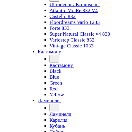
Ultradecor / Kronospan
Atlantic Mo.Re 832 V4
Castello 832
Floordreams Vario 1233
Forte 833
Super Natural Classic v4 833
Variostep Classic 832
Vintage Classic 1033
Кастамону
Кастамону
Black
Blue
Green
Red
Yellow
Ламинели
Ламинели
Карелия
Кубань
Сибирь