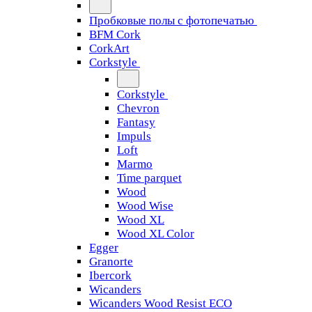
Пробковые полы с фотопечатью
BFM Cork
CorkArt
Corkstyle
Corkstyle
Chevron
Fantasy
Impuls
Loft
Marmo
Time parquet
Wood
Wood Wise
Wood XL
Wood XL Color
Egger
Granorte
Ibercork
Wicanders
Wicanders Wood Resist ECO