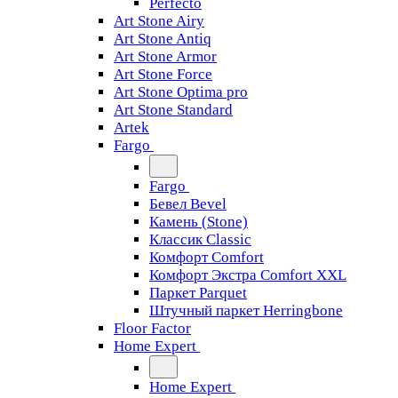
Perfecto
Art Stone Airy
Art Stone Antiq
Art Stone Armor
Art Stone Force
Art Stone Optima pro
Art Stone Standard
Artek
Fargo
Fargo
Бевел Bevel
Камень (Stone)
Классик Classic
Комфорт Comfort
Комфорт Экстра Comfort XXL
Паркет Parquet
Штучный паркет Herringbone
Floor Factor
Home Expert
Home Expert