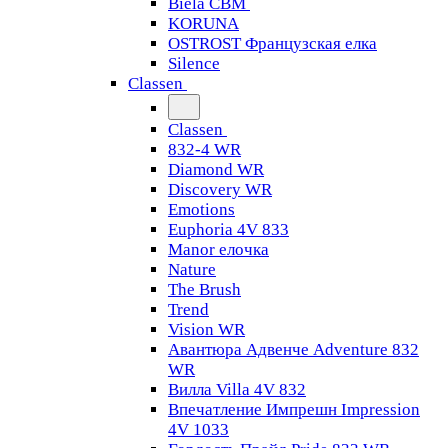
Biela CBM
KORUNA
OSTROST Французская елка
Silence
Classen
Classen
832-4 WR
Diamond WR
Discovery WR
Emotions
Euphoria 4V 833
Manor елочка
Nature
The Brush
Trend
Vision WR
Авантюра Адвенче Adventure 832
WR
Вилла Villa 4V 832
Впечатление Импрешн Impression
4V 1033