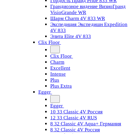
Гордость Прайд Pride 833 WR
Грандиозное видение ВизиоГранд
VisioGrande WR
Шарм Charm 4V 833 WR
Экспедиция Экспедишн Expedition
4V 833
Элита Elite 4V 833
Clix Floor
Clix Floor
Charm
Excellent
Intense
Plus
Plus Extra
Egger
Egger
10 33 Classic 4V Россия
12 33 Classic 4V RUS
8 32 Classic 4V Aqua+ Германия
8 32 Classic 4V Россия