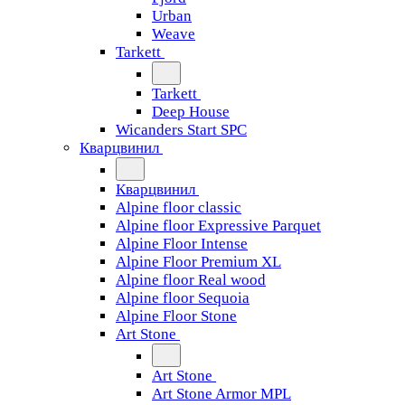
Urban
Weave
Tarkett
Tarkett
Deep House
Wicanders Start SPC
Кварцвинил
Кварцвинил
Alpine floor classic
Alpine floor Expressive Parquet
Alpine Floor Intense
Alpine Floor Premium XL
Alpine floor Real wood
Alpine floor Sequoia
Alpine Floor Stone
Art Stone
Art Stone
Art Stone Armor MPL