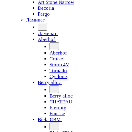
Art Stone Narrow
Decoria
Fargo
Ламинат
Ламинат
Aberhof
Aberhof
Cruise
Storm 4V
Tornado
Сyclone
Berry alloc
Berry alloc
CHATEAU
Eternity
Finesse
Biela CBM