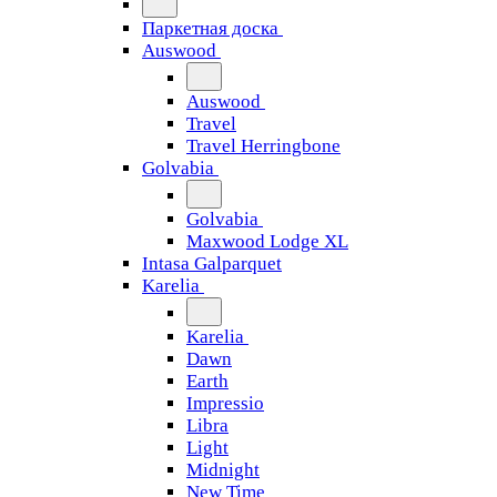
Паркетная доска
Auswood
Auswood
Travel
Travel Herringbone
Golvabia
Golvabia
Maxwood Lodge XL
Intasa Galparquet
Karelia
Karelia
Dawn
Earth
Impressio
Libra
Light
Midnight
New Time