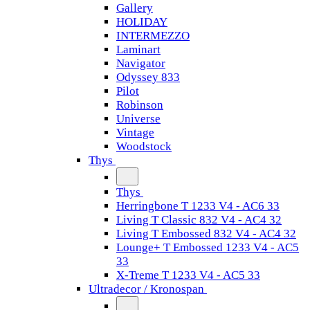
Gallery
HOLIDAY
INTERMEZZO
Laminart
Navigator
Odyssey 833
Pilot
Robinson
Universe
Vintage
Woodstock
Thys
Thys
Herringbone T 1233 V4 - AC6 33
Living T Classic 832 V4 - AC4 32
Living T Embossed 832 V4 - AC4 32
Lounge+ T Embossed 1233 V4 - AC5
33
X-Treme T 1233 V4 - AC5 33
Ultradecor / Kronospan