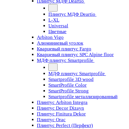
Плинтус МДФ Deartio
Плинтус МДФ Deartio
L-XL
Universal
Цветные
Arbiton Vigo
Алюминиевый уголок
Кварцевый плинтус Fargo
Кварцевый плинтус SPC Alpine floor
МДФ плинтус Smartprofile
МДФ плинтус Smartprofile
Smartprofile 3D wood
SmartProfile Color
SmartProfile Strong
Smartprofile металлизированный
Плинтус Arbiton Integra
Плинтус Decor Dizayn
Плинтус Finitura Dekor
Плинтус Orac
Плинтус Perfect (Перфект)