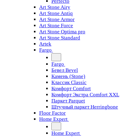
Perfecto
Art Stone Airy
Art Stone Antiq
Art Stone Armor
Art Stone Force
Art Stone Optima pro
Art Stone Standard
Artek
Fargo
Fargo
Бевел Bevel
Камень (Stone)
Классик Classic
Комфорт Comfort
Комфорт Экстра Comfort XXL
Паркет Parquet
Штучный паркет Herringbone
Floor Factor
Home Expert
Home Expert