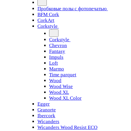
Пробковые полы с фотопечатью
BFM Cork
CorkArt
Corkstyle
Corkstyle
Chevron
Fantasy
Impuls
Loft
Marmo
Time parquet
Wood
Wood Wise
Wood XL
Wood XL Color
Egger
Granorte
Ibercork
Wicanders
Wicanders Wood Resist ECO