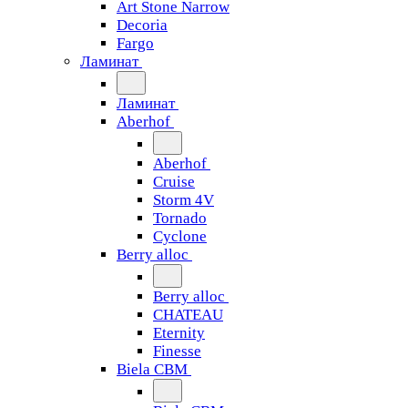
Art Stone Narrow
Decoria
Fargo
Ламинат
Ламинат
Aberhof
Aberhof
Cruise
Storm 4V
Tornado
Сyclone
Berry alloc
Berry alloc
CHATEAU
Eternity
Finesse
Biela CBM