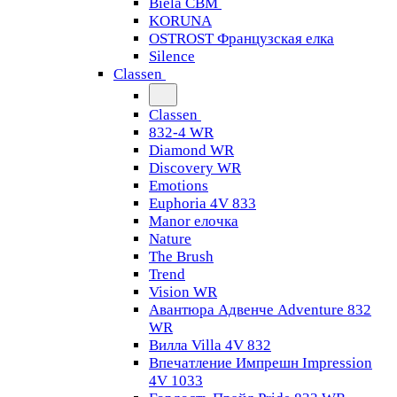
Biela CBM
KORUNA
OSTROST Французская елка
Silence
Classen
Classen
832-4 WR
Diamond WR
Discovery WR
Emotions
Euphoria 4V 833
Manor елочка
Nature
The Brush
Trend
Vision WR
Авантюра Адвенче Adventure 832
WR
Вилла Villa 4V 832
Впечатление Импрешн Impression
4V 1033