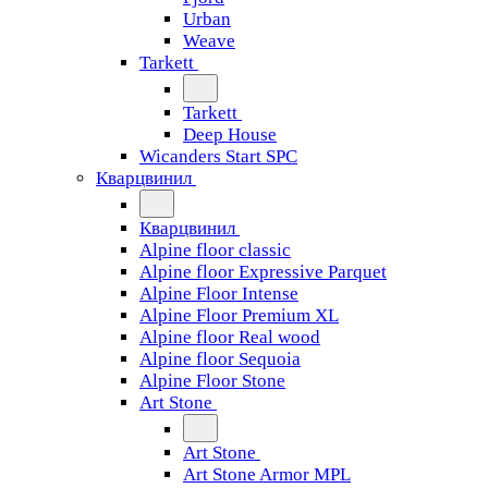
Urban
Weave
Tarkett
Tarkett
Deep House
Wicanders Start SPC
Кварцвинил
Кварцвинил
Alpine floor classic
Alpine floor Expressive Parquet
Alpine Floor Intense
Alpine Floor Premium XL
Alpine floor Real wood
Alpine floor Sequoia
Alpine Floor Stone
Art Stone
Art Stone
Art Stone Armor MPL