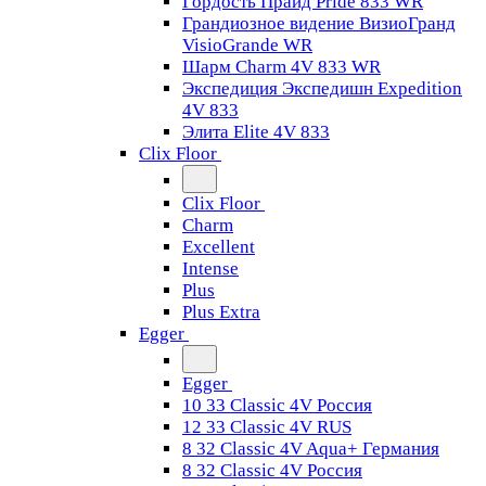
Гордость Прайд Pride 833 WR
Грандиозное видение ВизиоГранд
VisioGrande WR
Шарм Charm 4V 833 WR
Экспедиция Экспедишн Expedition
4V 833
Элита Elite 4V 833
Clix Floor
Clix Floor
Charm
Excellent
Intense
Plus
Plus Extra
Egger
Egger
10 33 Classic 4V Россия
12 33 Classic 4V RUS
8 32 Classic 4V Aqua+ Германия
8 32 Classic 4V Россия