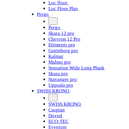
Loc floor
Loc Floor Plus
Pergo
Pergo
Skara 12 pro
Chevron 12 Pro
Elements pro
Goeteborg pro
Kalmar
Malmo pro
Sensation Wide Long Plank
Skara pro
Stavanger pro
Uppsala pro
SWISS KRONO
SWISS KRONO
Caspian
Dovod
ECO-TEC
Eventum