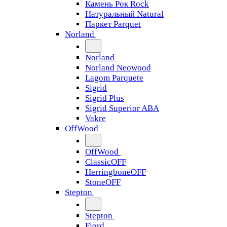
Камень Рок Rock
Натуральный Natural
Паркет Parquet
Norland
Norland
Norland Neowood
Lagom Parquete
Sigrid
Sigrid Plus
Sigrid Superior ABA
Vakre
OffWood
OffWood
ClassicOFF
HerringboneOFF
StoneOFF
Stepton
Stepton
Fjord