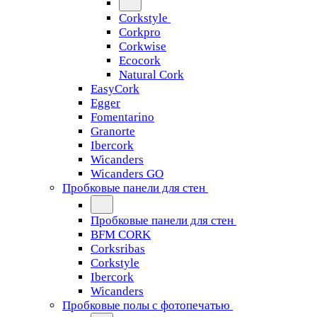
Corkstyle
Corkpro
Corkwise
Ecocork
Natural Cork
EasyCork
Egger
Fomentarino
Granorte
Ibercork
Wicanders
Wicanders GO
Пробковые панели для стен
Пробковые панели для стен
BFM CORK
Corksribas
Corkstyle
Ibercork
Wicanders
Пробковые полы с фотопечатью