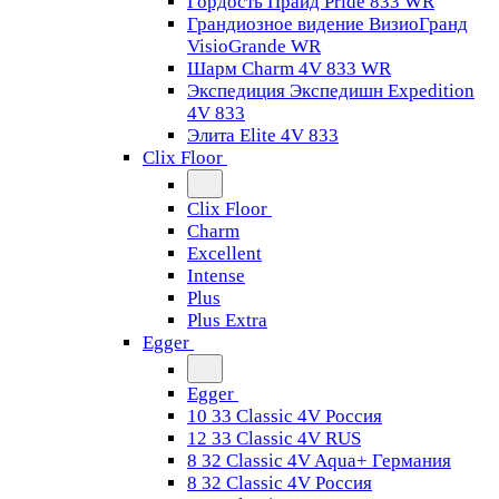
Гордость Прайд Pride 833 WR
Грандиозное видение ВизиоГранд
VisioGrande WR
Шарм Charm 4V 833 WR
Экспедиция Экспедишн Expedition
4V 833
Элита Elite 4V 833
Clix Floor
Clix Floor
Charm
Excellent
Intense
Plus
Plus Extra
Egger
Egger
10 33 Classic 4V Россия
12 33 Classic 4V RUS
8 32 Classic 4V Aqua+ Германия
8 32 Classic 4V Россия