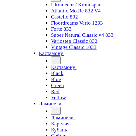
Ultradecor / Kronospan
Atlantic Mo.Re 832 V4
Castello 832
Floordreams Vario 1233
Forte 833
Super Natural Classic v4 833
Variostep Classic 832
Vintage Classic 1033
Кастамону
Кастамону
Black
Blue
Green
Red
Yellow
Ламинели
Ламинели
Карелия
Кубань
Сибирь