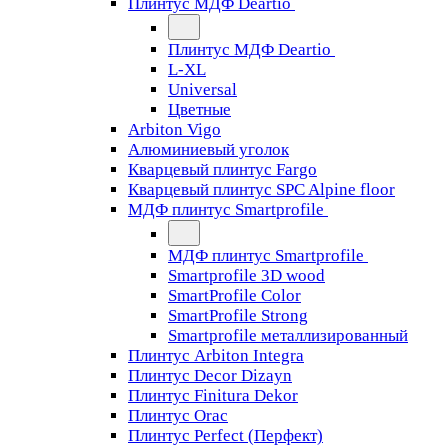
Плинтус МДФ Deartio
Плинтус МДФ Deartio
L-XL
Universal
Цветные
Arbiton Vigo
Алюминиевый уголок
Кварцевый плинтус Fargo
Кварцевый плинтус SPC Alpine floor
МДФ плинтус Smartprofile
МДФ плинтус Smartprofile
Smartprofile 3D wood
SmartProfile Color
SmartProfile Strong
Smartprofile металлизированный
Плинтус Arbiton Integra
Плинтус Decor Dizayn
Плинтус Finitura Dekor
Плинтус Orac
Плинтус Perfect (Перфект)