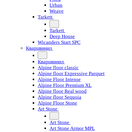
Urban
Weave
Tarkett
Tarkett
Deep House
Wicanders Start SPC
Кварцвинил
Кварцвинил
Alpine floor classic
Alpine floor Expressive Parquet
Alpine Floor Intense
Alpine Floor Premium XL
Alpine floor Real wood
Alpine floor Sequoia
Alpine Floor Stone
Art Stone
Art Stone
Art Stone Armor MPL