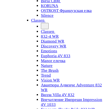
Biela CBM
KORUNA
OSTROST Французская елка
Silence
Classen
Classen
832-4 WR
Diamond WR
Discovery WR
Emotions
Euphoria 4V 833
Manor елочка
Nature
The Brush
Trend
Vision WR
Авантюра Адвенче Adventure 832
WR
Вилла Villa 4V 832
Впечатление Импрешн Impression
4V 1033