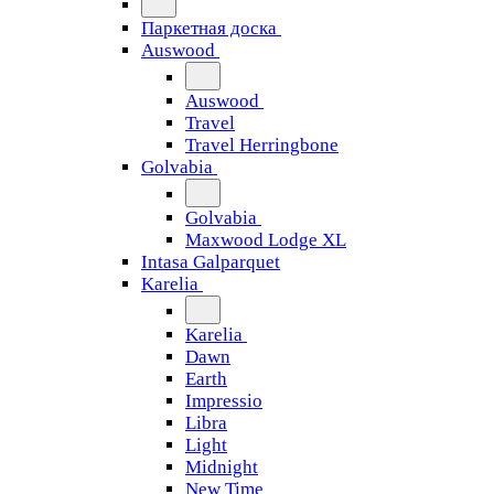
Паркетная доска
Auswood
Auswood
Travel
Travel Herringbone
Golvabia
Golvabia
Maxwood Lodge XL
Intasa Galparquet
Karelia
Karelia
Dawn
Earth
Impressio
Libra
Light
Midnight
New Time