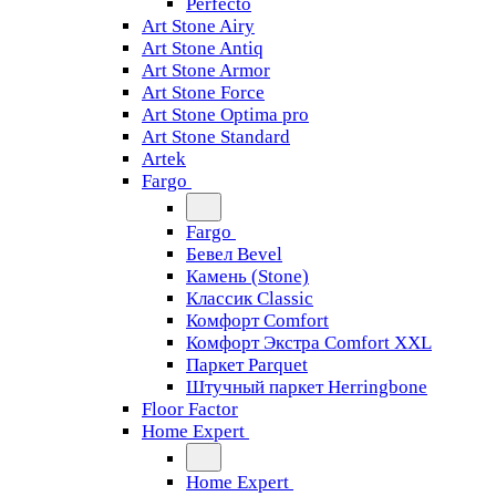
Perfecto
Art Stone Airy
Art Stone Antiq
Art Stone Armor
Art Stone Force
Art Stone Optima pro
Art Stone Standard
Artek
Fargo
Fargo
Бевел Bevel
Камень (Stone)
Классик Classic
Комфорт Comfort
Комфорт Экстра Comfort XXL
Паркет Parquet
Штучный паркет Herringbone
Floor Factor
Home Expert
Home Expert