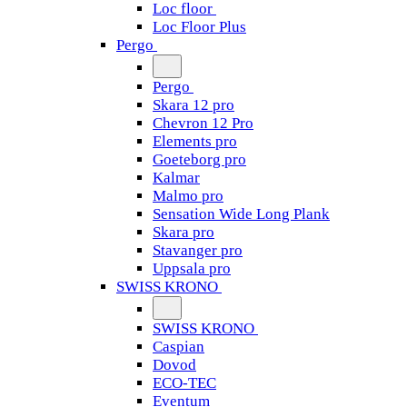
Loc floor
Loc Floor Plus
Pergo
Pergo
Skara 12 pro
Chevron 12 Pro
Elements pro
Goeteborg pro
Kalmar
Malmo pro
Sensation Wide Long Plank
Skara pro
Stavanger pro
Uppsala pro
SWISS KRONO
SWISS KRONO
Caspian
Dovod
ECO-TEC
Eventum