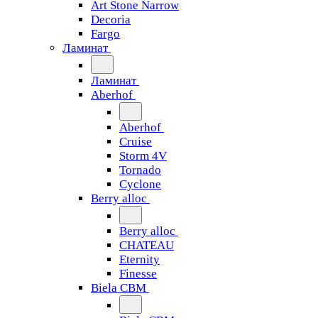
Art Stone Narrow
Decoria
Fargo
Ламинат
Ламинат
Aberhof
Aberhof
Cruise
Storm 4V
Tornado
Сyclone
Berry alloc
Berry alloc
CHATEAU
Eternity
Finesse
Biela CBM