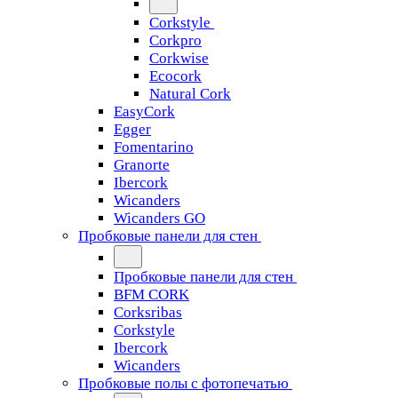
Corkstyle
Corkpro
Corkwise
Ecocork
Natural Cork
EasyCork
Egger
Fomentarino
Granorte
Ibercork
Wicanders
Wicanders GO
Пробковые панели для стен
Пробковые панели для стен
BFM CORK
Corksribas
Corkstyle
Ibercork
Wicanders
Пробковые полы с фотопечатью