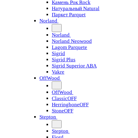
Камень Рок Rock
Натуральный Natural
Паркет Parquet
Norland
Norland
Norland Neowood
Lagom Parquete
Sigrid
Sigrid Plus
Sigrid Superior ABA
Vakre
OffWood
OffWood
ClassicOFF
HerringboneOFF
StoneOFF
Stepton
Stepton
Fjord