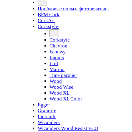
Пробковые полы с фотопечатью
BFM Cork
CorkArt
Corkstyle
Corkstyle
Chevron
Fantasy
Impuls
Loft
Marmo
Time parquet
Wood
Wood Wise
Wood XL
Wood XL Color
Egger
Granorte
Ibercork
Wicanders
Wicanders Wood Resist ECO