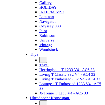
Gallery
HOLIDAY
INTERMEZZO
Laminart
Navigator
Odyssey 833
Pilot
Robinson
Universe
Vintage
Woodstock
Thys
Thys
Herringbone T 1233 V4 - AC6 33
Living T Classic 832 V4 - AC4 32
Living T Embossed 832 V4 - AC4 32
Lounge+ T Embossed 1233 V4 - AC5
33
X-Treme T 1233 V4 - AC5 33
Ultradecor / Kronospan