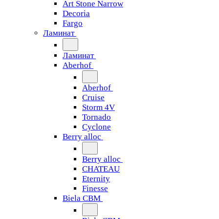
Art Stone Narrow
Decoria
Fargo
Ламинат
Ламинат
Aberhof
Aberhof
Cruise
Storm 4V
Tornado
Сyclone
Berry alloc
Berry alloc
CHATEAU
Eternity
Finesse
Biela CBM