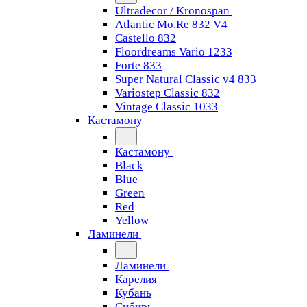
Ultradecor / Kronospan
Atlantic Mo.Re 832 V4
Castello 832
Floordreams Vario 1233
Forte 833
Super Natural Classic v4 833
Variostep Classic 832
Vintage Classic 1033
Кастамону
Кастамону
Black
Blue
Green
Red
Yellow
Ламинели
Ламинели
Карелия
Кубань
Сибирь