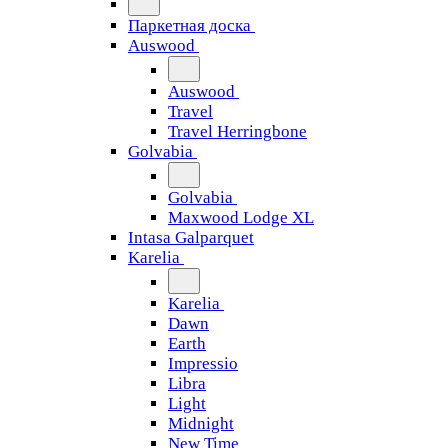
Паркетная доска
Auswood
Auswood
Travel
Travel Herringbone
Golvabia
Golvabia
Maxwood Lodge XL
Intasa Galparquet
Karelia
Karelia
Dawn
Earth
Impressio
Libra
Light
Midnight
New Time