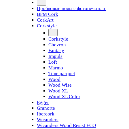
Пробковые полы с фотопечатью
BFM Cork
CorkArt
Corkstyle
Corkstyle
Chevron
Fantasy
Impuls
Loft
Marmo
Time parquet
Wood
Wood Wise
Wood XL
Wood XL Color
Egger
Granorte
Ibercork
Wicanders
Wicanders Wood Resist ECO