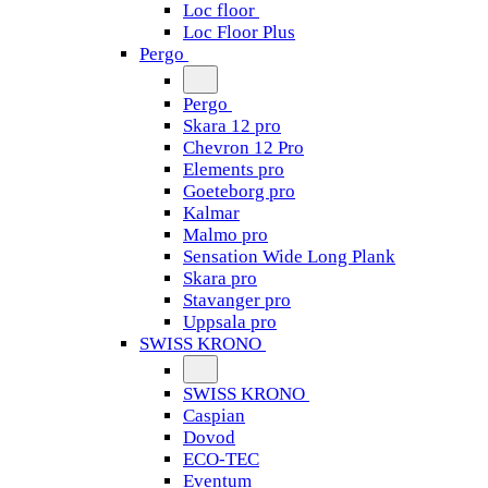
Loc floor
Loc Floor Plus
Pergo
Pergo
Skara 12 pro
Chevron 12 Pro
Elements pro
Goeteborg pro
Kalmar
Malmo pro
Sensation Wide Long Plank
Skara pro
Stavanger pro
Uppsala pro
SWISS KRONO
SWISS KRONO
Caspian
Dovod
ECO-TEC
Eventum