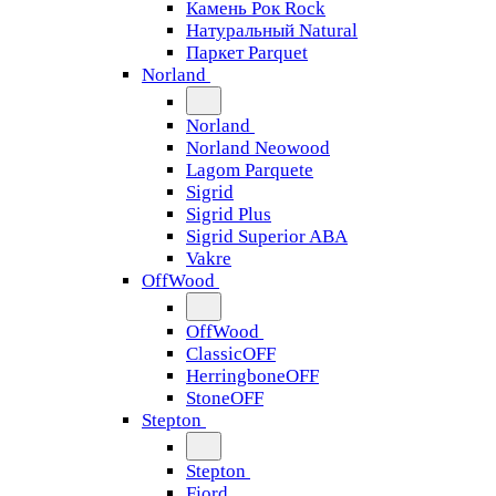
Камень Рок Rock
Натуральный Natural
Паркет Parquet
Norland
Norland
Norland Neowood
Lagom Parquete
Sigrid
Sigrid Plus
Sigrid Superior ABA
Vakre
OffWood
OffWood
ClassicOFF
HerringboneOFF
StoneOFF
Stepton
Stepton
Fjord