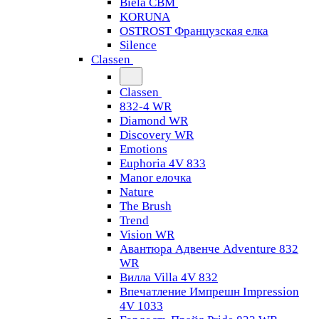
Biela CBM
KORUNA
OSTROST Французская елка
Silence
Classen
Classen
832-4 WR
Diamond WR
Discovery WR
Emotions
Euphoria 4V 833
Manor елочка
Nature
The Brush
Trend
Vision WR
Авантюра Адвенче Adventure 832
WR
Вилла Villa 4V 832
Впечатление Импрешн Impression
4V 1033