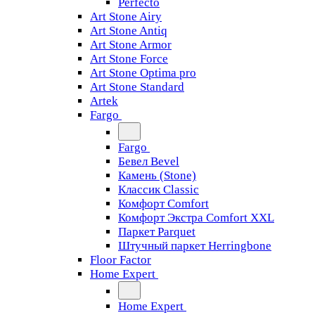
Perfecto
Art Stone Airy
Art Stone Antiq
Art Stone Armor
Art Stone Force
Art Stone Optima pro
Art Stone Standard
Artek
Fargo
Fargo
Бевел Bevel
Камень (Stone)
Классик Classic
Комфорт Comfort
Комфорт Экстра Comfort XXL
Паркет Parquet
Штучный паркет Herringbone
Floor Factor
Home Expert
Home Expert