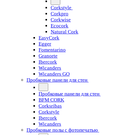
Corkstyle
Corkpro
Corkwise
Ecocork
Natural Cork
EasyCork
Egger
Fomentarino
Granorte
Ibercork
Wicanders
Wicanders GO
Пробковые панели для стен
Пробковые панели для стен
BFM CORK
Corksribas
Corkstyle
Ibercork
Wicanders
Пробковые полы с фотопечатью