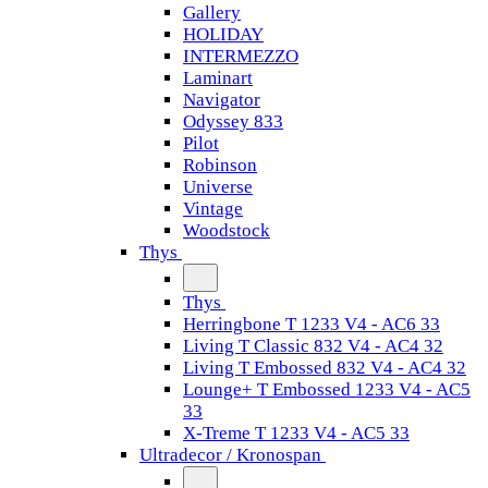
Gallery
HOLIDAY
INTERMEZZO
Laminart
Navigator
Odyssey 833
Pilot
Robinson
Universe
Vintage
Woodstock
Thys
Thys
Herringbone T 1233 V4 - AC6 33
Living T Classic 832 V4 - AC4 32
Living T Embossed 832 V4 - AC4 32
Lounge+ T Embossed 1233 V4 - AC5
33
X-Treme T 1233 V4 - AC5 33
Ultradecor / Kronospan