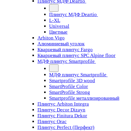
Плинтус МДФ Deartio
Плинтус МДФ Deartio
L-XL
Universal
Цветные
Arbiton Vigo
Алюминиевый уголок
Кварцевый плинтус Fargo
Кварцевый плинтус SPC Alpine floor
МДФ плинтус Smartprofile
МДФ плинтус Smartprofile
Smartprofile 3D wood
SmartProfile Color
SmartProfile Strong
Smartprofile металлизированный
Плинтус Arbiton Integra
Плинтус Decor Dizayn
Плинтус Finitura Dekor
Плинтус Orac
Плинтус Perfect (Перфект)