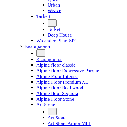
Urban
Weave
Tarkett
Tarkett
Deep House
Wicanders Start SPC
Кварцвинил
Кварцвинил
Alpine floor classic
Alpine floor Expressive Parquet
Alpine Floor Intense
Alpine Floor Premium XL
Alpine floor Real wood
Alpine floor Sequoia
Alpine Floor Stone
Art Stone
Art Stone
Art Stone Armor MPL