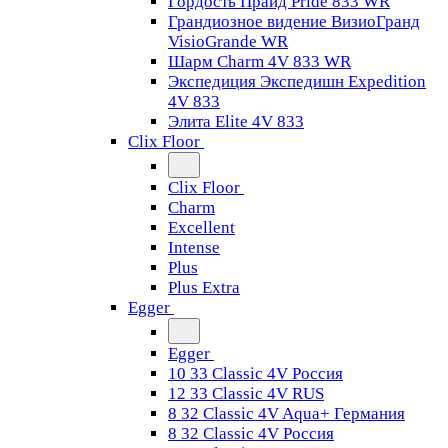
Гордость Прайд Pride 833 WR
Грандиозное видение ВизиоГранд
VisioGrande WR
Шарм Charm 4V 833 WR
Экспедиция Экспедишн Expedition
4V 833
Элита Elite 4V 833
Clix Floor
Clix Floor
Charm
Excellent
Intense
Plus
Plus Extra
Egger
Egger
10 33 Classic 4V Россия
12 33 Classic 4V RUS
8 32 Classic 4V Aqua+ Германия
8 32 Classic 4V Россия