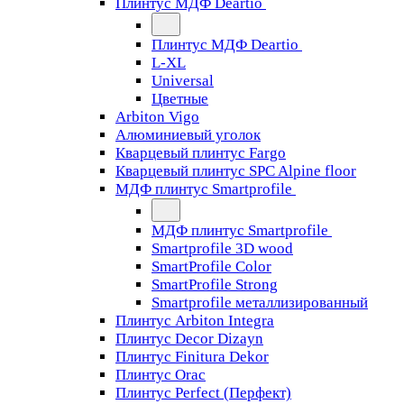
Плинтус МДФ Deartio
Плинтус МДФ Deartio
L-XL
Universal
Цветные
Arbiton Vigo
Алюминиевый уголок
Кварцевый плинтус Fargo
Кварцевый плинтус SPC Alpine floor
МДФ плинтус Smartprofile
МДФ плинтус Smartprofile
Smartprofile 3D wood
SmartProfile Color
SmartProfile Strong
Smartprofile металлизированный
Плинтус Arbiton Integra
Плинтус Decor Dizayn
Плинтус Finitura Dekor
Плинтус Orac
Плинтус Perfect (Перфект)