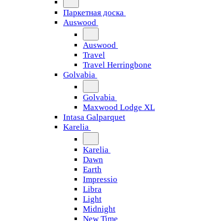
Паркетная доска
Auswood
Auswood
Travel
Travel Herringbone
Golvabia
Golvabia
Maxwood Lodge XL
Intasa Galparquet
Karelia
Karelia
Dawn
Earth
Impressio
Libra
Light
Midnight
New Time