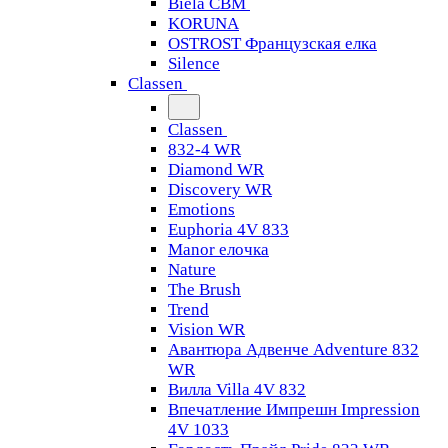
Biela CBM
KORUNA
OSTROST Французская елка
Silence
Classen
Classen
832-4 WR
Diamond WR
Discovery WR
Emotions
Euphoria 4V 833
Manor елочка
Nature
The Brush
Trend
Vision WR
Авантюра Адвенче Adventure 832
WR
Вилла Villa 4V 832
Впечатление Импрешн Impression
4V 1033