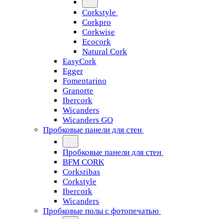
Corkstyle
Corkpro
Corkwise
Ecocork
Natural Cork
EasyCork
Egger
Fomentarino
Granorte
Ibercork
Wicanders
Wicanders GO
Пробковые панели для стен
Пробковые панели для стен
BFM CORK
Corksribas
Corkstyle
Ibercork
Wicanders
Пробковые полы с фотопечатью