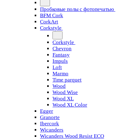
Пробковые полы с фотопечатью
BFM Cork
CorkArt
Corkstyle
Corkstyle
Chevron
Fantasy
Impuls
Loft
Marmo
Time parquet
Wood
Wood Wise
Wood XL
Wood XL Color
Egger
Granorte
Ibercork
Wicanders
Wicanders Wood Resist ECO