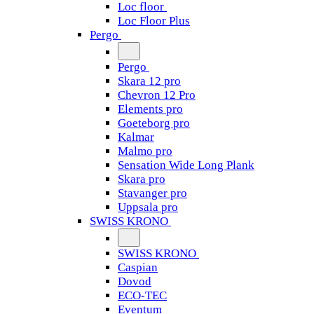
Loc floor
Loc Floor Plus
Pergo
Pergo
Skara 12 pro
Chevron 12 Pro
Elements pro
Goeteborg pro
Kalmar
Malmo pro
Sensation Wide Long Plank
Skara pro
Stavanger pro
Uppsala pro
SWISS KRONO
SWISS KRONO
Caspian
Dovod
ECO-TEC
Eventum