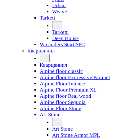
Urban
Weave
Tarkett
Tarkett
Deep House
Wicanders Start SPC
Кварцвинил
Кварцвинил
Alpine floor classic
Alpine floor Expressive Parquet
Alpine Floor Intense
Alpine Floor Premium XL
Alpine floor Real wood
Alpine floor Sequoia
Alpine Floor Stone
Art Stone
Art Stone
Art Stone Armor MPL