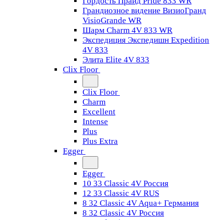
Гордость Прайд Pride 833 WR
Грандиозное видение ВизиоГранд
VisioGrande WR
Шарм Charm 4V 833 WR
Экспедиция Экспедишн Expedition
4V 833
Элита Elite 4V 833
Clix Floor
Clix Floor
Charm
Excellent
Intense
Plus
Plus Extra
Egger
Egger
10 33 Classic 4V Россия
12 33 Classic 4V RUS
8 32 Classic 4V Aqua+ Германия
8 32 Classic 4V Россия