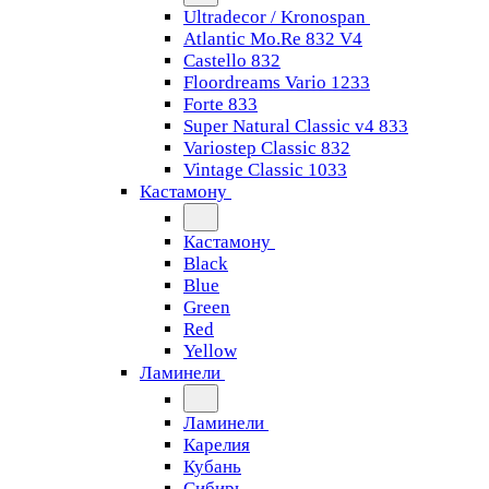
Ultradecor / Kronospan
Atlantic Mo.Re 832 V4
Castello 832
Floordreams Vario 1233
Forte 833
Super Natural Classic v4 833
Variostep Classic 832
Vintage Classic 1033
Кастамону
Кастамону
Black
Blue
Green
Red
Yellow
Ламинели
Ламинели
Карелия
Кубань
Сибирь