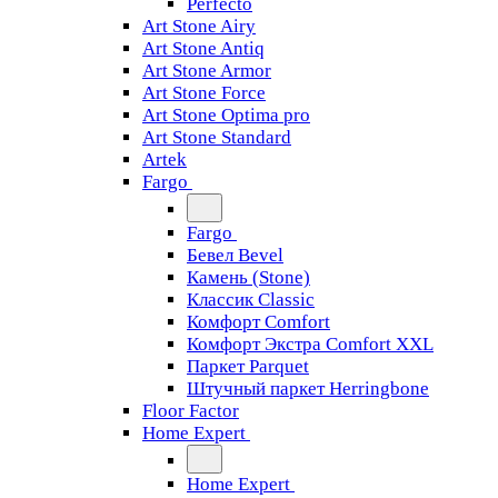
Perfecto
Art Stone Airy
Art Stone Antiq
Art Stone Armor
Art Stone Force
Art Stone Optima pro
Art Stone Standard
Artek
Fargo
Fargo
Бевел Bevel
Камень (Stone)
Классик Classic
Комфорт Comfort
Комфорт Экстра Comfort XXL
Паркет Parquet
Штучный паркет Herringbone
Floor Factor
Home Expert
Home Expert