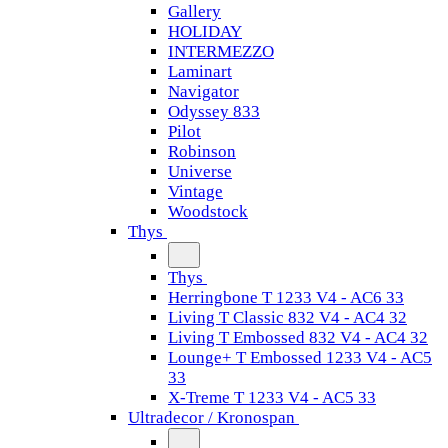
Gallery
HOLIDAY
INTERMEZZO
Laminart
Navigator
Odyssey 833
Pilot
Robinson
Universe
Vintage
Woodstock
Thys
Thys
Herringbone T 1233 V4 - AC6 33
Living T Classic 832 V4 - AC4 32
Living T Embossed 832 V4 - AC4 32
Lounge+ T Embossed 1233 V4 - AC5
33
X-Treme T 1233 V4 - AC5 33
Ultradecor / Kronospan