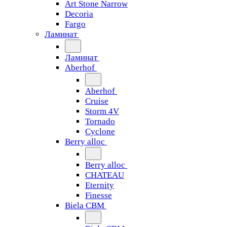
Art Stone Narrow
Decoria
Fargo
Ламинат
Ламинат
Aberhof
Aberhof
Cruise
Storm 4V
Tornado
Сyclone
Berry alloc
Berry alloc
CHATEAU
Eternity
Finesse
Biela CBM