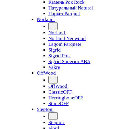
Камень Рок Rock
Натуральный Natural
Паркет Parquet
Norland
Norland
Norland Neowood
Lagom Parquete
Sigrid
Sigrid Plus
Sigrid Superior ABA
Vakre
OffWood
OffWood
ClassicOFF
HerringboneOFF
StoneOFF
Stepton
Stepton
Fjord