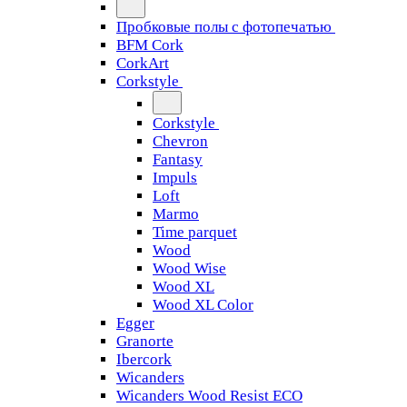
Пробковые полы с фотопечатью
BFM Cork
CorkArt
Corkstyle
Corkstyle
Chevron
Fantasy
Impuls
Loft
Marmo
Time parquet
Wood
Wood Wise
Wood XL
Wood XL Color
Egger
Granorte
Ibercork
Wicanders
Wicanders Wood Resist ECO