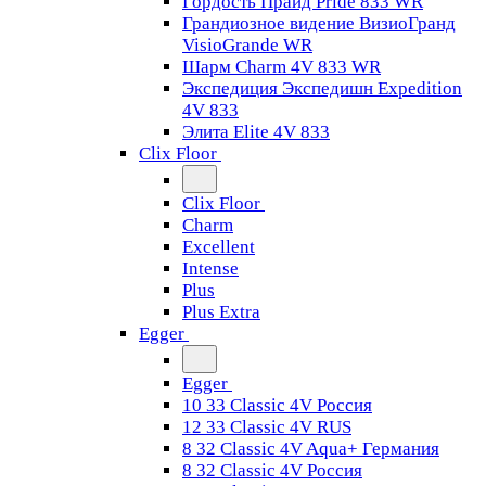
Гордость Прайд Pride 833 WR
Грандиозное видение ВизиоГранд
VisioGrande WR
Шарм Charm 4V 833 WR
Экспедиция Экспедишн Expedition
4V 833
Элита Elite 4V 833
Clix Floor
Clix Floor
Charm
Excellent
Intense
Plus
Plus Extra
Egger
Egger
10 33 Classic 4V Россия
12 33 Classic 4V RUS
8 32 Classic 4V Aqua+ Германия
8 32 Classic 4V Россия