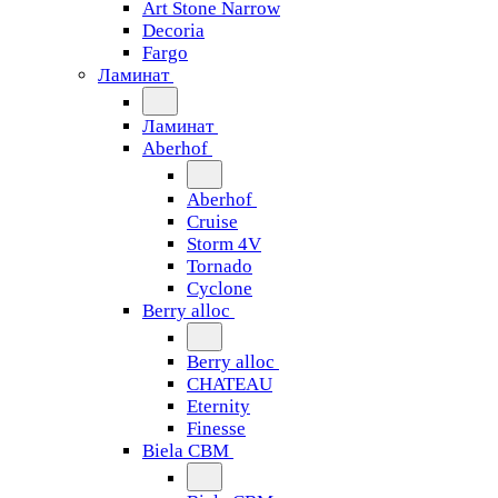
Art Stone Narrow
Decoria
Fargo
Ламинат
Ламинат
Aberhof
Aberhof
Cruise
Storm 4V
Tornado
Сyclone
Berry alloc
Berry alloc
CHATEAU
Eternity
Finesse
Biela CBM