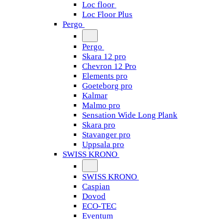
Loc floor
Loc Floor Plus
Pergo
Pergo
Skara 12 pro
Chevron 12 Pro
Elements pro
Goeteborg pro
Kalmar
Malmo pro
Sensation Wide Long Plank
Skara pro
Stavanger pro
Uppsala pro
SWISS KRONO
SWISS KRONO
Caspian
Dovod
ECO-TEC
Eventum