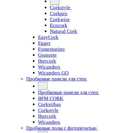
Corkstyle
Corkpro
Corkwise
Ecocork
Natural Cork
EasyCork
Egger
Fomentarino
Granorte
Ibercork
Wicanders
Wicanders GO
Пробковые панели для стен
Пробковые панели для стен
BFM CORK
Corksribas
Corkstyle
Ibercork
Wicanders
Пробковые полы с фотопечатью