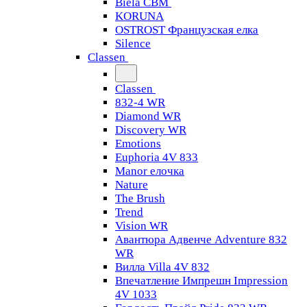
Biela CBM
KORUNA
OSTROST Французская елка
Silence
Classen
Classen
832-4 WR
Diamond WR
Discovery WR
Emotions
Euphoria 4V 833
Manor елочка
Nature
The Brush
Trend
Vision WR
Авантюра Адвенче Adventure 832
WR
Вилла Villa 4V 832
Впечатление Импрешн Impression
4V 1033