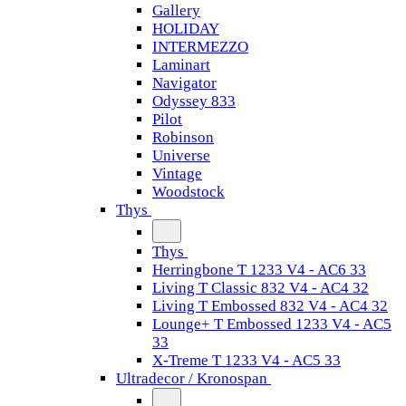
Gallery
HOLIDAY
INTERMEZZO
Laminart
Navigator
Odyssey 833
Pilot
Robinson
Universe
Vintage
Woodstock
Thys
Thys
Herringbone T 1233 V4 - AC6 33
Living T Classic 832 V4 - AC4 32
Living T Embossed 832 V4 - AC4 32
Lounge+ T Embossed 1233 V4 - AC5
33
X-Treme T 1233 V4 - AC5 33
Ultradecor / Kronospan