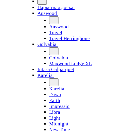
Паркетная доска
Auswood
Auswood
Travel
Travel Herringbone
Golvabia
Golvabia
Maxwood Lodge XL
Intasa Galparquet
Karelia
Karelia
Dawn
Earth
Impressio
Libra
Light
Midnight
New Time