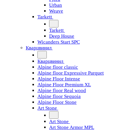
Urban
Weave
Tarkett
Tarkett
Deep House
Wicanders Start SPC
Кварцвинил
Кварцвинил
Alpine floor classic
Alpine floor Expressive Parquet
Alpine Floor Intense
Alpine Floor Premium XL
Alpine floor Real wood
Alpine floor Sequoia
Alpine Floor Stone
Art Stone
Art Stone
Art Stone Armor MPL