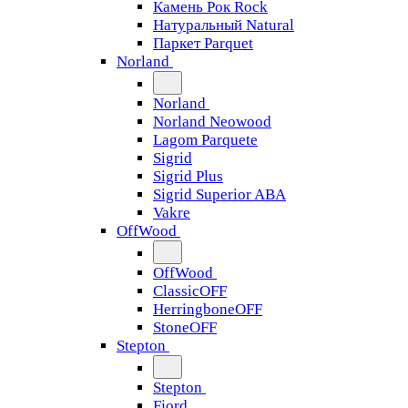
Камень Рок Rock
Натуральный Natural
Паркет Parquet
Norland
Norland
Norland Neowood
Lagom Parquete
Sigrid
Sigrid Plus
Sigrid Superior ABA
Vakre
OffWood
OffWood
ClassicOFF
HerringboneOFF
StoneOFF
Stepton
Stepton
Fjord