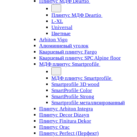
Плинтус МДФ Deartio
Плинтус МДФ Deartio
L-XL
Universal
Цветные
Arbiton Vigo
Алюминиевый уголок
Кварцевый плинтус Fargo
Кварцевый плинтус SPC Alpine floor
МДФ плинтус Smartprofile
МДФ плинтус Smartprofile
Smartprofile 3D wood
SmartProfile Color
SmartProfile Strong
Smartprofile металлизированный
Плинтус Arbiton Integra
Плинтус Decor Dizayn
Плинтус Finitura Dekor
Плинтус Orac
Плинтус Perfect (Перфект)