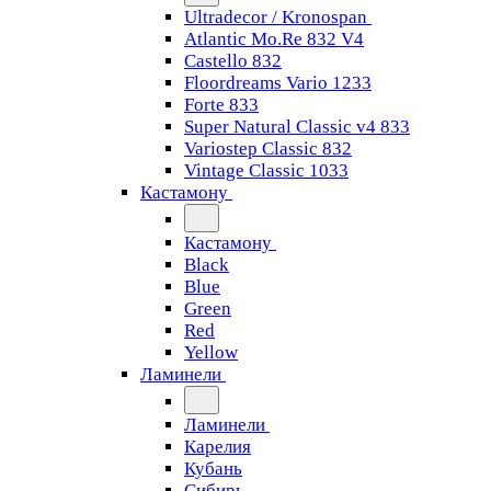
Ultradecor / Kronospan
Atlantic Mo.Re 832 V4
Castello 832
Floordreams Vario 1233
Forte 833
Super Natural Classic v4 833
Variostep Classic 832
Vintage Classic 1033
Кастамону
Кастамону
Black
Blue
Green
Red
Yellow
Ламинели
Ламинели
Карелия
Кубань
Сибирь