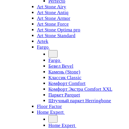
Perfecto
Art Stone Airy
Art Stone Antiq
Art Stone Armor
Art Stone Force
Art Stone Optima pro
Art Stone Standard
Artek
Fargo
Fargo
Бевел Bevel
Камень (Stone)
Классик Classic
Комфорт Comfort
Комфорт Экстра Comfort XXL
Паркет Parquet
Штучный паркет Herringbone
Floor Factor
Home Expert
Home Expert