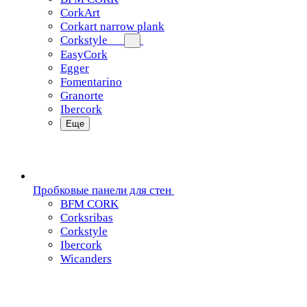
CorkArt
Corkart narrow plank
Corkstyle
EasyCork
Egger
Fomentarino
Granorte
Ibercork
Еще
Пробковые панели для стен
BFM CORK
Corksribas
Corkstyle
Ibercork
Wicanders