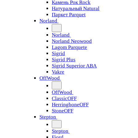
Камень Рок Rock
Натуральный Natural
Паркет Parquet
Norland
Norland
Norland Neowood
Lagom Parquete
Sigrid
Sigrid Plus
Sigrid Superior ABA
Vakre
OffWood
OffWood
ClassicOFF
HerringboneOFF
StoneOFF
Stepton
Stepton
Fjord