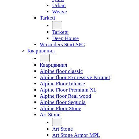
Urban
Weave
Tarkett
Tarkett
Deep House
Wicanders Start SPC
Кварцвинил
Кварцвинил
Alpine floor classic
Alpine floor Expressive Parquet
Alpine Floor Intense
Alpine Floor Premium XL
Alpine floor Real wood
Alpine floor Sequoia
Alpine Floor Stone
Art Stone
Art Stone
Art Stone Armor MPL