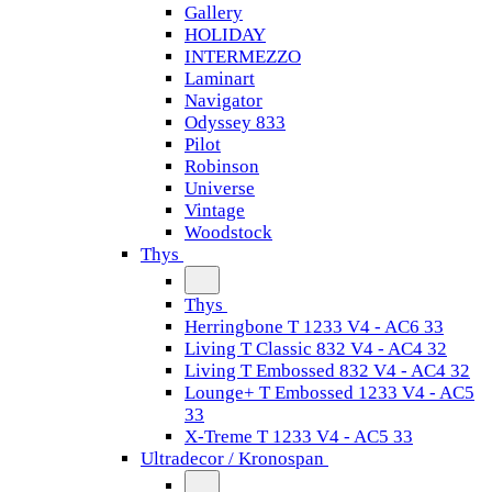
Gallery
HOLIDAY
INTERMEZZO
Laminart
Navigator
Odyssey 833
Pilot
Robinson
Universe
Vintage
Woodstock
Thys
Thys
Herringbone T 1233 V4 - AC6 33
Living T Classic 832 V4 - AC4 32
Living T Embossed 832 V4 - AC4 32
Lounge+ T Embossed 1233 V4 - AC5
33
X-Treme T 1233 V4 - AC5 33
Ultradecor / Kronospan