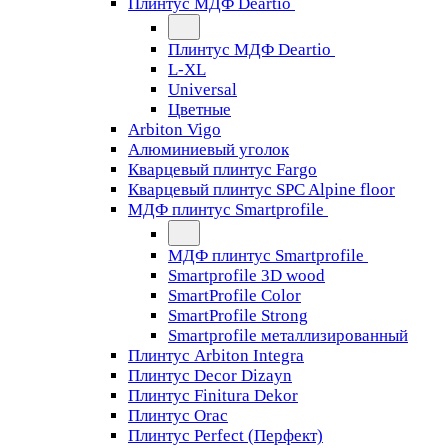
Плинтус МДФ Deartio
Плинтус МДФ Deartio
L-XL
Universal
Цветные
Arbiton Vigo
Алюминиевый уголок
Кварцевый плинтус Fargo
Кварцевый плинтус SPC Alpine floor
МДФ плинтус Smartprofile
МДФ плинтус Smartprofile
Smartprofile 3D wood
SmartProfile Color
SmartProfile Strong
Smartprofile металлизированный
Плинтус Arbiton Integra
Плинтус Decor Dizayn
Плинтус Finitura Dekor
Плинтус Orac
Плинтус Perfect (Перфект)