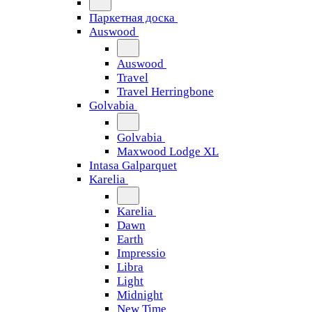
Паркетная доска
Auswood
Auswood
Travel
Travel Herringbone
Golvabia
Golvabia
Maxwood Lodge XL
Intasa Galparquet
Karelia
Karelia
Dawn
Earth
Impressio
Libra
Light
Midnight
New Time