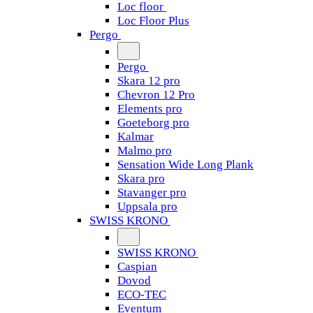
Loc floor
Loc Floor Plus
Pergo
Pergo
Skara 12 pro
Chevron 12 Pro
Elements pro
Goeteborg pro
Kalmar
Malmo pro
Sensation Wide Long Plank
Skara pro
Stavanger pro
Uppsala pro
SWISS KRONO
SWISS KRONO
Caspian
Dovod
ECO-TEC
Eventum