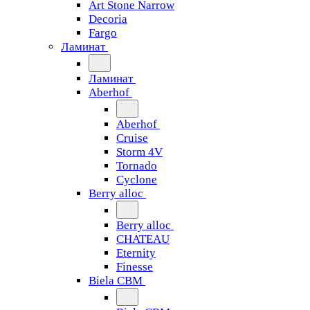
Art Stone Narrow
Decoria
Fargo
Ламинат
Ламинат
Aberhof
Aberhof
Cruise
Storm 4V
Tornado
Сyclone
Berry alloc
Berry alloc
CHATEAU
Eternity
Finesse
Biela CBM