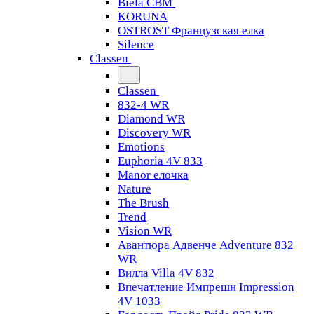
Biela CBM
KORUNA
OSTROST Французская елка
Silence
Classen
Classen
832-4 WR
Diamond WR
Discovery WR
Emotions
Euphoria 4V 833
Manor елочка
Nature
The Brush
Trend
Vision WR
Авантюра Адвенче Adventure 832
WR
Вилла Villa 4V 832
Впечатление Импрешн Impression
4V 1033