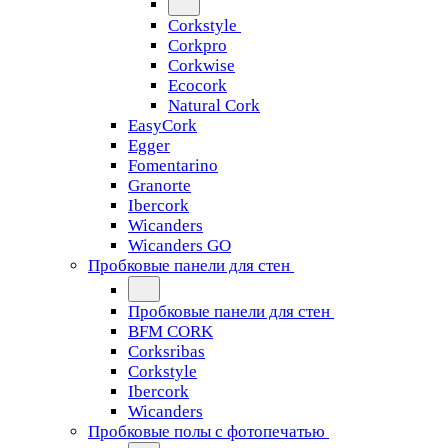
Corkstyle
Corkpro
Corkwise
Ecocork
Natural Cork
EasyCork
Egger
Fomentarino
Granorte
Ibercork
Wicanders
Wicanders GO
Пробковые панели для стен
Пробковые панели для стен
BFM CORK
Corksribas
Corkstyle
Ibercork
Wicanders
Пробковые полы с фотопечатью