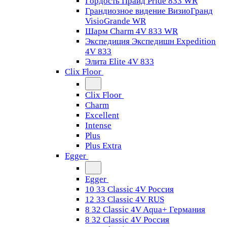
Гордость Прайд Pride 833 WR
Грандиозное видение ВизиоГранд
VisioGrande WR
Шарм Charm 4V 833 WR
Экспедиция Экспедишн Expedition
4V 833
Элита Elite 4V 833
Clix Floor
Clix Floor
Charm
Excellent
Intense
Plus
Plus Extra
Egger
Egger
10 33 Classic 4V Россия
12 33 Classic 4V RUS
8 32 Classic 4V Aqua+ Германия
8 32 Classic 4V Россия