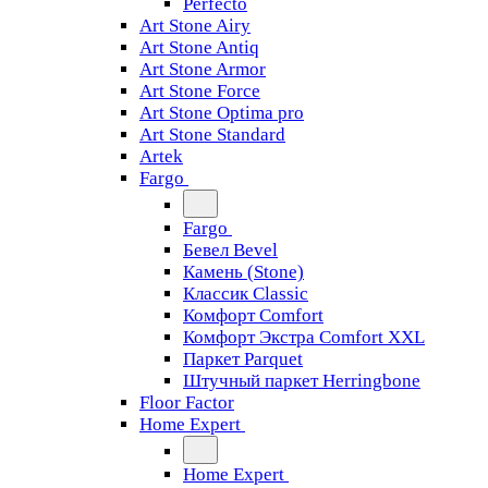
Perfecto
Art Stone Airy
Art Stone Antiq
Art Stone Armor
Art Stone Force
Art Stone Optima pro
Art Stone Standard
Artek
Fargo
Fargo
Бевел Bevel
Камень (Stone)
Классик Classic
Комфорт Comfort
Комфорт Экстра Comfort XXL
Паркет Parquet
Штучный паркет Herringbone
Floor Factor
Home Expert
Home Expert