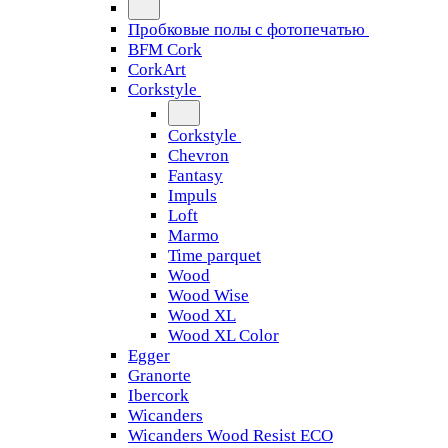
Пробковые полы с фотопечатью
BFM Cork
CorkArt
Corkstyle
Corkstyle
Chevron
Fantasy
Impuls
Loft
Marmo
Time parquet
Wood
Wood Wise
Wood XL
Wood XL Color
Egger
Granorte
Ibercork
Wicanders
Wicanders Wood Resist ECO