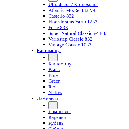
Ultradecor / Kronospan
Atlantic Mo.Re 832 V4
Castello 832
Floordreams Vario 1233
Forte 833
Super Natural Classic v4 833
Variostep Classic 832
Vintage Classic 1033
Кастамону
Кастамону
Black
Blue
Green
Red
Yellow
Ламинели
Ламинели
Карелия
Кубань
Сибирь