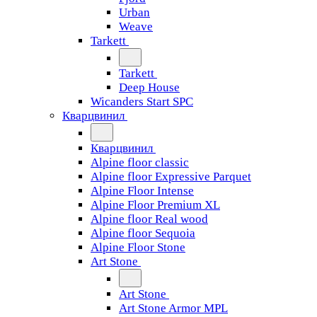
Urban
Weave
Tarkett
Tarkett
Deep House
Wicanders Start SPC
Кварцвинил
Кварцвинил
Alpine floor classic
Alpine floor Expressive Parquet
Alpine Floor Intense
Alpine Floor Premium XL
Alpine floor Real wood
Alpine floor Sequoia
Alpine Floor Stone
Art Stone
Art Stone
Art Stone Armor MPL