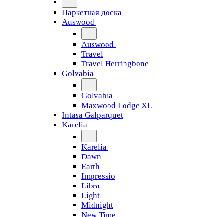
Паркетная доска
Auswood
Auswood
Travel
Travel Herringbone
Golvabia
Golvabia
Maxwood Lodge XL
Intasa Galparquet
Karelia
Karelia
Dawn
Earth
Impressio
Libra
Light
Midnight
New Time