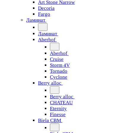
Art Stone Narrow
Decoria
Fargo
Ламинат
Ламинат
Aberhof
Aberhof
Cruise
Storm 4V
Tornado
Сyclone
Berry alloc
Berry alloc
CHATEAU
Eternity
Finesse
Biela CBM