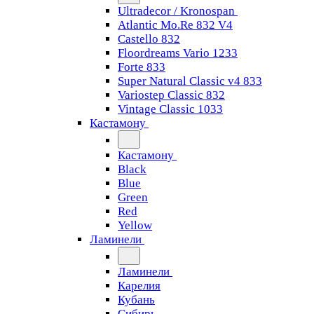
Ultradecor / Kronospan
Atlantic Mo.Re 832 V4
Castello 832
Floordreams Vario 1233
Forte 833
Super Natural Classic v4 833
Variostep Classic 832
Vintage Classic 1033
Кастамону
Кастамону
Black
Blue
Green
Red
Yellow
Ламинели
Ламинели
Карелия
Кубань
Сибирь