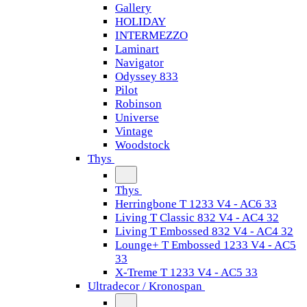
Gallery
HOLIDAY
INTERMEZZO
Laminart
Navigator
Odyssey 833
Pilot
Robinson
Universe
Vintage
Woodstock
Thys
Thys
Herringbone T 1233 V4 - AC6 33
Living T Classic 832 V4 - AC4 32
Living T Embossed 832 V4 - AC4 32
Lounge+ T Embossed 1233 V4 - AC5
33
X-Treme T 1233 V4 - AC5 33
Ultradecor / Kronospan