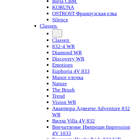
Biela CBM
KORUNA
OSTROST Французская елка
Silence
Classen
Classen
832-4 WR
Diamond WR
Discovery WR
Emotions
Euphoria 4V 833
Manor елочка
Nature
The Brush
Trend
Vision WR
Авантюра Адвенче Adventure 832
WR
Вилла Villa 4V 832
Впечатление Импрешн Impression
4V 1033