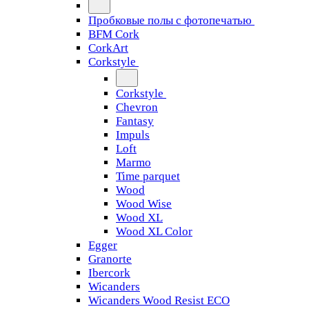
Пробковые полы с фотопечатью
BFM Cork
CorkArt
Corkstyle
Corkstyle
Chevron
Fantasy
Impuls
Loft
Marmo
Time parquet
Wood
Wood Wise
Wood XL
Wood XL Color
Egger
Granorte
Ibercork
Wicanders
Wicanders Wood Resist ECO