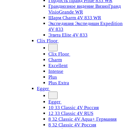
Гордость Прайд Pride 833 WR
Грандиозное видение ВизиоГранд
VisioGrande WR
Шарм Charm 4V 833 WR
Экспедиция Экспедишн Expedition
4V 833
Элита Elite 4V 833
Clix Floor
Clix Floor
Charm
Excellent
Intense
Plus
Plus Extra
Egger
Egger
10 33 Classic 4V Россия
12 33 Classic 4V RUS
8 32 Classic 4V Aqua+ Германия
8 32 Classic 4V Россия