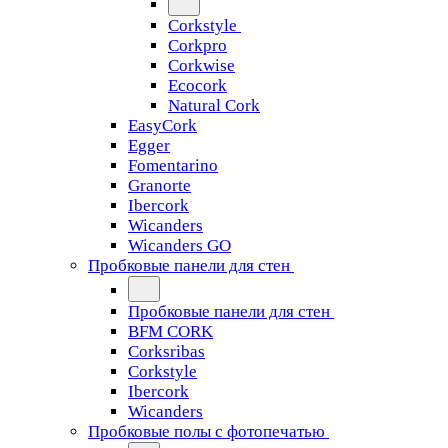
Corkstyle
Corkpro
Corkwise
Ecocork
Natural Cork
EasyCork
Egger
Fomentarino
Granorte
Ibercork
Wicanders
Wicanders GO
Пробковые панели для стен
Пробковые панели для стен
BFM CORK
Corksribas
Corkstyle
Ibercork
Wicanders
Пробковые полы с фотопечатью