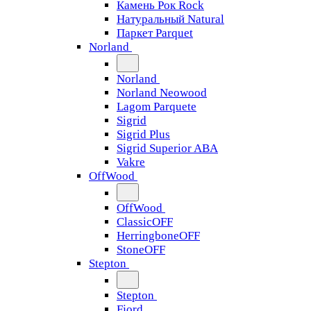
Камень Рок Rock
Натуральный Natural
Паркет Parquet
Norland
Norland
Norland Neowood
Lagom Parquete
Sigrid
Sigrid Plus
Sigrid Superior ABA
Vakre
OffWood
OffWood
ClassicOFF
HerringboneOFF
StoneOFF
Stepton
Stepton
Fjord