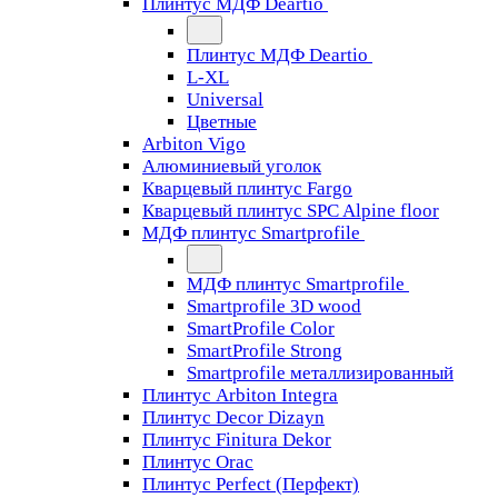
Плинтус МДФ Deartio
Плинтус МДФ Deartio
L-XL
Universal
Цветные
Arbiton Vigo
Алюминиевый уголок
Кварцевый плинтус Fargo
Кварцевый плинтус SPC Alpine floor
МДФ плинтус Smartprofile
МДФ плинтус Smartprofile
Smartprofile 3D wood
SmartProfile Color
SmartProfile Strong
Smartprofile металлизированный
Плинтус Arbiton Integra
Плинтус Decor Dizayn
Плинтус Finitura Dekor
Плинтус Orac
Плинтус Perfect (Перфект)