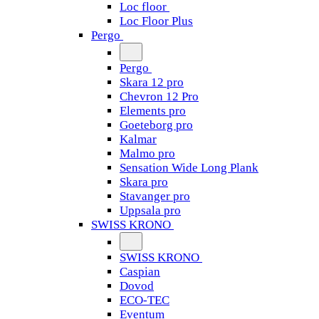
Loc floor
Loc Floor Plus
Pergo
Pergo
Skara 12 pro
Chevron 12 Pro
Elements pro
Goeteborg pro
Kalmar
Malmo pro
Sensation Wide Long Plank
Skara pro
Stavanger pro
Uppsala pro
SWISS KRONO
SWISS KRONO
Caspian
Dovod
ECO-TEC
Eventum