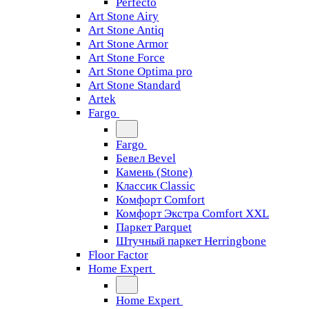
Perfecto
Art Stone Airy
Art Stone Antiq
Art Stone Armor
Art Stone Force
Art Stone Optima pro
Art Stone Standard
Artek
Fargo
Fargo
Бевел Bevel
Камень (Stone)
Классик Classic
Комфорт Comfort
Комфорт Экстра Comfort XXL
Паркет Parquet
Штучный паркет Herringbone
Floor Factor
Home Expert
Home Expert