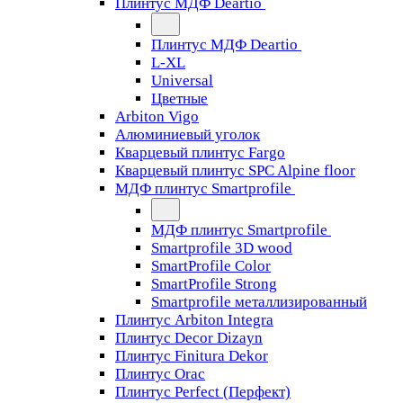
Плинтус МДФ Deartio
Плинтус МДФ Deartio
L-XL
Universal
Цветные
Arbiton Vigo
Алюминиевый уголок
Кварцевый плинтус Fargo
Кварцевый плинтус SPC Alpine floor
МДФ плинтус Smartprofile
МДФ плинтус Smartprofile
Smartprofile 3D wood
SmartProfile Color
SmartProfile Strong
Smartprofile металлизированный
Плинтус Arbiton Integra
Плинтус Decor Dizayn
Плинтус Finitura Dekor
Плинтус Orac
Плинтус Perfect (Перфект)