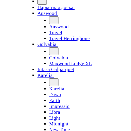
Паркетная доска
Auswood
Auswood
Travel
Travel Herringbone
Golvabia
Golvabia
Maxwood Lodge XL
Intasa Galparquet
Karelia
Karelia
Dawn
Earth
Impressio
Libra
Light
Midnight
New Time