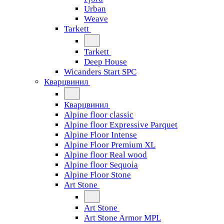
Urban
Weave
Tarkett
Tarkett
Deep House
Wicanders Start SPC
Кварцвинил
Кварцвинил
Alpine floor classic
Alpine floor Expressive Parquet
Alpine Floor Intense
Alpine Floor Premium XL
Alpine floor Real wood
Alpine floor Sequoia
Alpine Floor Stone
Art Stone
Art Stone
Art Stone Armor MPL