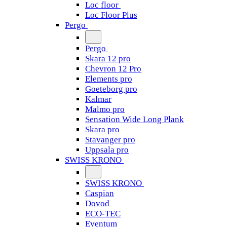
Loc floor
Loc Floor Plus
Pergo
Pergo
Skara 12 pro
Chevron 12 Pro
Elements pro
Goeteborg pro
Kalmar
Malmo pro
Sensation Wide Long Plank
Skara pro
Stavanger pro
Uppsala pro
SWISS KRONO
SWISS KRONO
Caspian
Dovod
ECO-TEC
Eventum