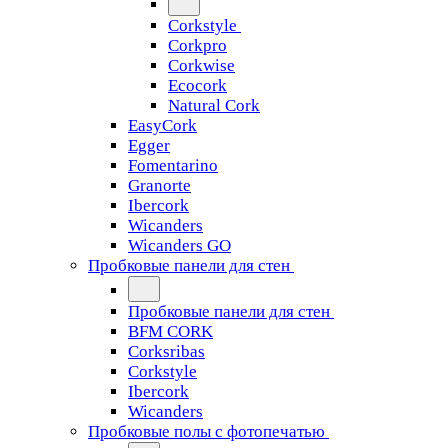
Corkstyle
Corkpro
Corkwise
Ecocork
Natural Cork
EasyCork
Egger
Fomentarino
Granorte
Ibercork
Wicanders
Wicanders GO
Пробковые панели для стен
Пробковые панели для стен
BFM CORK
Corksribas
Corkstyle
Ibercork
Wicanders
Пробковые полы с фотопечатью