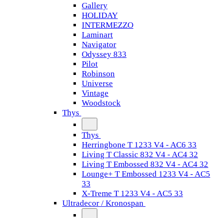
Gallery
HOLIDAY
INTERMEZZO
Laminart
Navigator
Odyssey 833
Pilot
Robinson
Universe
Vintage
Woodstock
Thys
Thys
Herringbone T 1233 V4 - AC6 33
Living T Classic 832 V4 - AC4 32
Living T Embossed 832 V4 - AC4 32
Lounge+ T Embossed 1233 V4 - AC5
33
X-Treme T 1233 V4 - AC5 33
Ultradecor / Kronospan