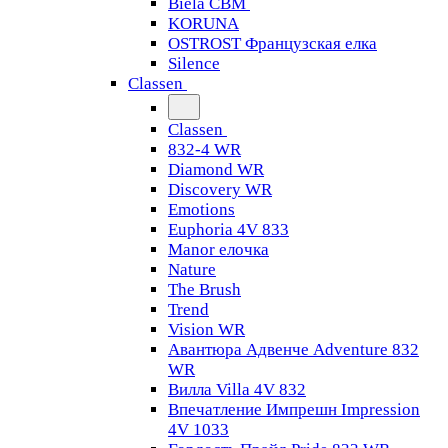
Biela CBM
KORUNA
OSTROST Французская елка
Silence
Classen
Classen
832-4 WR
Diamond WR
Discovery WR
Emotions
Euphoria 4V 833
Manor елочка
Nature
The Brush
Trend
Vision WR
Авантюра Адвенче Adventure 832
WR
Вилла Villa 4V 832
Впечатление Импрешн Impression
4V 1033