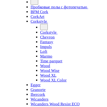
Пробковые полы с фотопечатью
BFM Cork
CorkArt
Corkstyle
Corkstyle
Chevron
Fantasy
Impuls
Loft
Marmo
Time parquet
Wood
Wood Wise
Wood XL
Wood XL Color
Egger
Granorte
Ibercork
Wicanders
Wicanders Wood Resist ECO