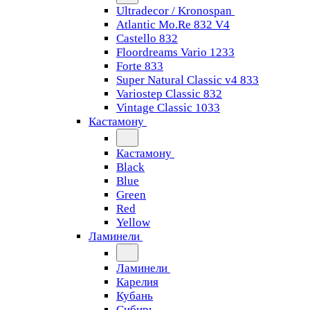
Ultradecor / Kronospan
Atlantic Mo.Re 832 V4
Castello 832
Floordreams Vario 1233
Forte 833
Super Natural Classic v4 833
Variostep Classic 832
Vintage Classic 1033
Кастамону
Кастамону
Black
Blue
Green
Red
Yellow
Ламинели
Ламинели
Карелия
Кубань
Сибирь