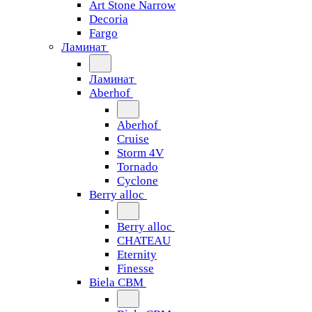
Art Stone Narrow
Decoria
Fargo
Ламинат
Ламинат
Aberhof
Aberhof
Cruise
Storm 4V
Tornado
Сyclone
Berry alloc
Berry alloc
CHATEAU
Eternity
Finesse
Biela CBM