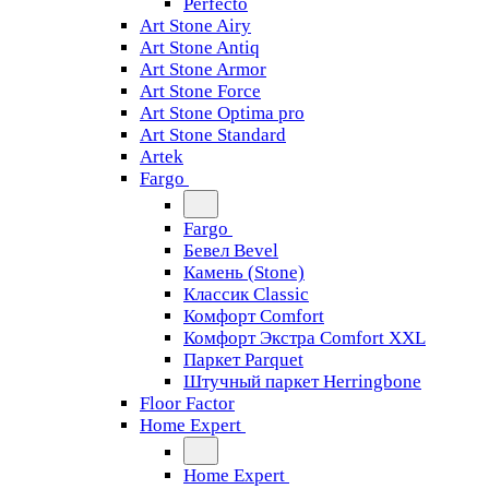
Perfecto
Art Stone Airy
Art Stone Antiq
Art Stone Armor
Art Stone Force
Art Stone Optima pro
Art Stone Standard
Artek
Fargo
Fargo
Бевел Bevel
Камень (Stone)
Классик Classic
Комфорт Comfort
Комфорт Экстра Comfort XXL
Паркет Parquet
Штучный паркет Herringbone
Floor Factor
Home Expert
Home Expert