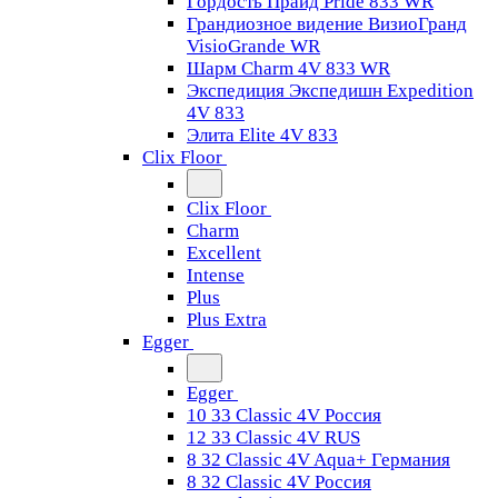
Гордость Прайд Pride 833 WR
Грандиозное видение ВизиоГранд
VisioGrande WR
Шарм Charm 4V 833 WR
Экспедиция Экспедишн Expedition
4V 833
Элита Elite 4V 833
Clix Floor
Clix Floor
Charm
Excellent
Intense
Plus
Plus Extra
Egger
Egger
10 33 Classic 4V Россия
12 33 Classic 4V RUS
8 32 Classic 4V Aqua+ Германия
8 32 Classic 4V Россия