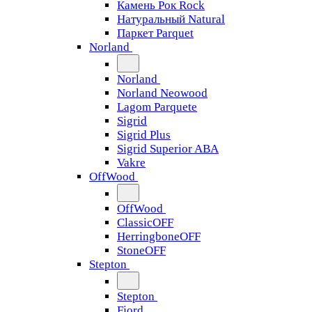
Камень Рок Rock
Натуральный Natural
Паркет Parquet
Norland
Norland
Norland Neowood
Lagom Parquete
Sigrid
Sigrid Plus
Sigrid Superior ABA
Vakre
OffWood
OffWood
ClassicOFF
HerringboneOFF
StoneOFF
Stepton
Stepton
Fjord