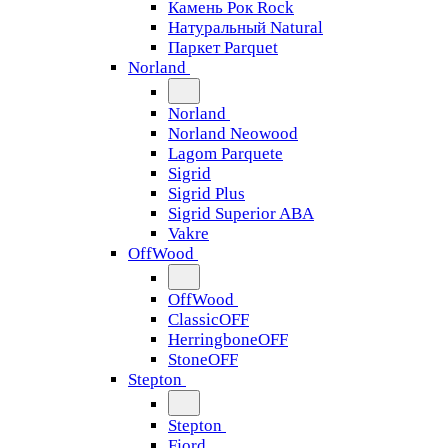
Камень Рок Rock
Натуральный Natural
Паркет Parquet
Norland
Norland
Norland Neowood
Lagom Parquete
Sigrid
Sigrid Plus
Sigrid Superior ABA
Vakre
OffWood
OffWood
ClassicOFF
HerringboneOFF
StoneOFF
Stepton
Stepton
Fjord