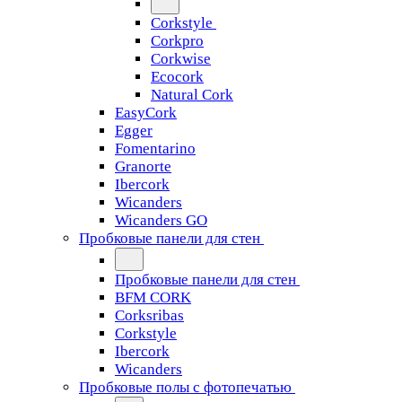
Corkstyle
Corkpro
Corkwise
Ecocork
Natural Cork
EasyCork
Egger
Fomentarino
Granorte
Ibercork
Wicanders
Wicanders GO
Пробковые панели для стен
Пробковые панели для стен
BFM CORK
Corksribas
Corkstyle
Ibercork
Wicanders
Пробковые полы с фотопечатью