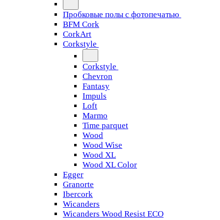
Пробковые полы с фотопечатью
BFM Cork
CorkArt
Corkstyle
Corkstyle
Chevron
Fantasy
Impuls
Loft
Marmo
Time parquet
Wood
Wood Wise
Wood XL
Wood XL Color
Egger
Granorte
Ibercork
Wicanders
Wicanders Wood Resist ECO