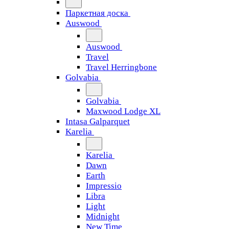
Паркетная доска
Auswood
Auswood
Travel
Travel Herringbone
Golvabia
Golvabia
Maxwood Lodge XL
Intasa Galparquet
Karelia
Karelia
Dawn
Earth
Impressio
Libra
Light
Midnight
New Time