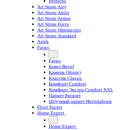
Perfecto
Art Stone Airy
Art Stone Antiq
Art Stone Armor
Art Stone Force
Art Stone Optima pro
Art Stone Standard
Artek
Fargo
Fargo
Бевел Bevel
Камень (Stone)
Классик Classic
Комфорт Comfort
Комфорт Экстра Comfort XXL
Паркет Parquet
Штучный паркет Herringbone
Floor Factor
Home Expert
Home Expert