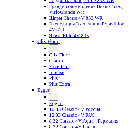
Гордость Прайд Pride 833 WR
Грандиозное видение ВизиоГранд
VisioGrande WR
Шарм Charm 4V 833 WR
Экспедиция Экспедишн Expedition
4V 833
Элита Elite 4V 833
Clix Floor
Clix Floor
Charm
Excellent
Intense
Plus
Plus Extra
Egger
Egger
10 33 Classic 4V Россия
12 33 Classic 4V RUS
8 32 Classic 4V Aqua+ Германия
8 32 Classic 4V Россия