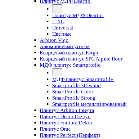
Плинтус МДФ Deartio
Плинтус МДФ Deartio
L-XL
Universal
Цветные
Arbiton Vigo
Алюминиевый уголок
Кварцевый плинтус Fargo
Кварцевый плинтус SPC Alpine floor
МДФ плинтус Smartprofile
МДФ плинтус Smartprofile
Smartprofile 3D wood
SmartProfile Color
SmartProfile Strong
Smartprofile металлизированный
Плинтус Arbiton Integra
Плинтус Decor Dizayn
Плинтус Finitura Dekor
Плинтус Orac
Плинтус Perfect (Перфект)