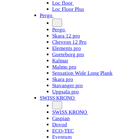
Loc floor
Loc Floor Plus
Pergo
Pergo
Skara 12 pro
Chevron 12 Pro
Elements pro
Goeteborg pro
Kalmar
Malmo pro
Sensation Wide Long Plank
Skara pro
Stavanger pro
Uppsala pro
SWISS KRONO
SWISS KRONO
Caspian
Dovod
ECO-TEC
Eventum