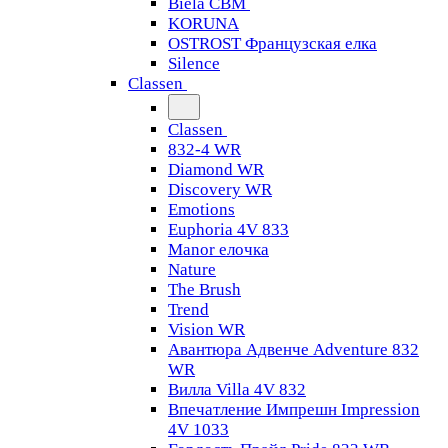
Biela CBM
KORUNA
OSTROST Французская елка
Silence
Classen
Classen
832-4 WR
Diamond WR
Discovery WR
Emotions
Euphoria 4V 833
Manor елочка
Nature
The Brush
Trend
Vision WR
Авантюра Адвенче Adventure 832
WR
Вилла Villa 4V 832
Впечатление Импрешн Impression
4V 1033