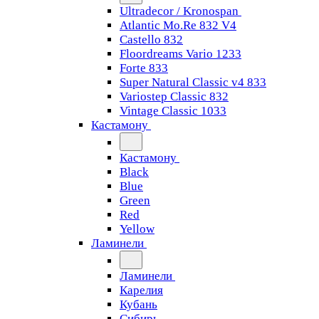
Ultradecor / Kronospan
Atlantic Mo.Re 832 V4
Castello 832
Floordreams Vario 1233
Forte 833
Super Natural Classic v4 833
Variostep Classic 832
Vintage Classic 1033
Кастамону
Кастамону
Black
Blue
Green
Red
Yellow
Ламинели
Ламинели
Карелия
Кубань
Сибирь