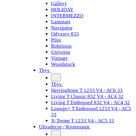
Gallery
HOLIDAY
INTERMEZZO
Laminart
Navigator
Odyssey 833
Pilot
Robinson
Universe
Vintage
Woodstock
Thys
Thys
Herringbone T 1233 V4 - AC6 33
Living T Classic 832 V4 - AC4 32
Living T Embossed 832 V4 - AC4 32
Lounge+ T Embossed 1233 V4 - AC5
33
X-Treme T 1233 V4 - AC5 33
Ultradecor / Kronospan