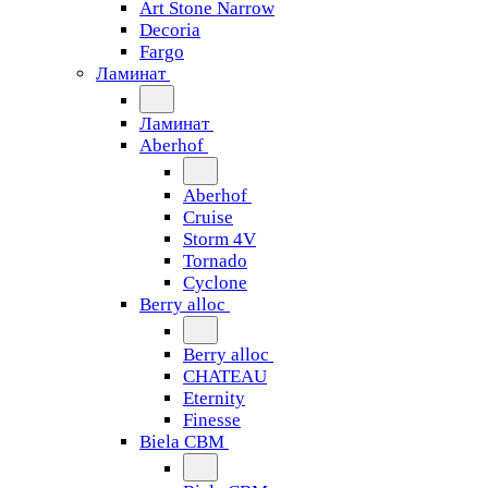
Art Stone Narrow
Decoria
Fargo
Ламинат
Ламинат
Aberhof
Aberhof
Cruise
Storm 4V
Tornado
Сyclone
Berry alloc
Berry alloc
CHATEAU
Eternity
Finesse
Biela CBM