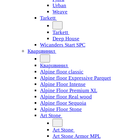
Urban
Weave
Tarkett
Tarkett
Deep House
Wicanders Start SPC
Кварцвинил
Кварцвинил
Alpine floor classic
Alpine floor Expressive Parquet
Alpine Floor Intense
Alpine Floor Premium XL
Alpine floor Real wood
Alpine floor Sequoia
Alpine Floor Stone
Art Stone
Art Stone
Art Stone Armor MPL