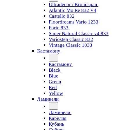
Ultradecor / Kronospan
Atlantic Mo.Re 832 V4
Castello 832
Floordreams Vario 1233
Forte 833
Super Natural Classic v4 833
Variostep Classic 832
Vintage Classic 1033
Кастамону
Кастамону
Black
Blue
Green
Red
Yellow
Ламинели
Ламинели
Карелия
Кубань
Сибирь