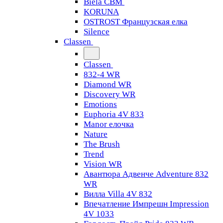
Biela CBM
KORUNA
OSTROST Французская елка
Silence
Classen
Classen
832-4 WR
Diamond WR
Discovery WR
Emotions
Euphoria 4V 833
Manor елочка
Nature
The Brush
Trend
Vision WR
Авантюра Адвенче Adventure 832
WR
Вилла Villa 4V 832
Впечатление Импрешн Impression
4V 1033