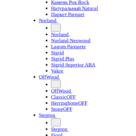
Камень Рок Rock
Натуральный Natural
Паркет Parquet
Norland
Norland
Norland Neowood
Lagom Parquete
Sigrid
Sigrid Plus
Sigrid Superior ABA
Vakre
OffWood
OffWood
ClassicOFF
HerringboneOFF
StoneOFF
Stepton
Stepton
Fjord