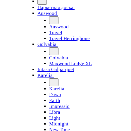
Паркетная доска
Auswood
Auswood
Travel
Travel Herringbone
Golvabia
Golvabia
Maxwood Lodge XL
Intasa Galparquet
Karelia
Karelia
Dawn
Earth
Impressio
Libra
Light
Midnight
New Time