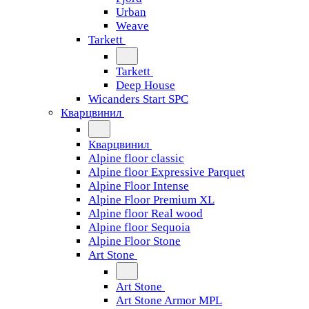
Urban
Weave
Tarkett
Tarkett
Deep House
Wicanders Start SPC
Кварцвинил
Кварцвинил
Alpine floor classic
Alpine floor Expressive Parquet
Alpine Floor Intense
Alpine Floor Premium XL
Alpine floor Real wood
Alpine floor Sequoia
Alpine Floor Stone
Art Stone
Art Stone
Art Stone Armor MPL