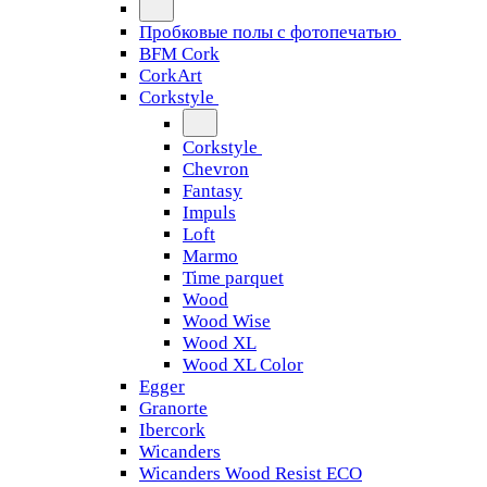
Пробковые полы с фотопечатью
BFM Cork
CorkArt
Corkstyle
Corkstyle
Chevron
Fantasy
Impuls
Loft
Marmo
Time parquet
Wood
Wood Wise
Wood XL
Wood XL Color
Egger
Granorte
Ibercork
Wicanders
Wicanders Wood Resist ECO