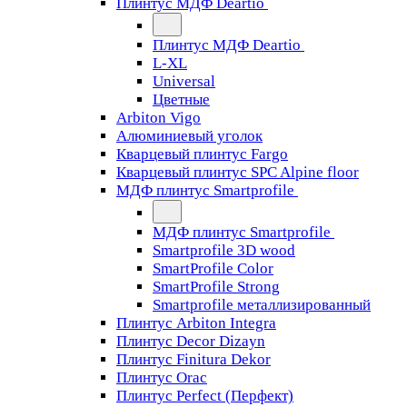
Плинтус МДФ Deartio
Плинтус МДФ Deartio
L-XL
Universal
Цветные
Arbiton Vigo
Алюминиевый уголок
Кварцевый плинтус Fargo
Кварцевый плинтус SPC Alpine floor
МДФ плинтус Smartprofile
МДФ плинтус Smartprofile
Smartprofile 3D wood
SmartProfile Color
SmartProfile Strong
Smartprofile металлизированный
Плинтус Arbiton Integra
Плинтус Decor Dizayn
Плинтус Finitura Dekor
Плинтус Orac
Плинтус Perfect (Перфект)