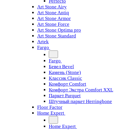
Perfecto
Art Stone Airy
Art Stone Antiq
Art Stone Armor
Art Stone Force
Art Stone Optima pro
Art Stone Standard
Artek
Fargo
Fargo
Бевел Bevel
Камень (Stone)
Классик Classic
Комфорт Comfort
Комфорт Экстра Comfort XXL
Паркет Parquet
Штучный паркет Herringbone
Floor Factor
Home Expert
Home Expert