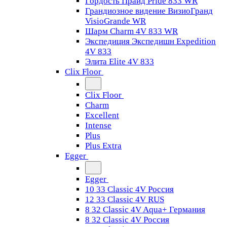
Гордость Прайд Pride 833 WR
Грандиозное видение ВизиоГранд
VisioGrande WR
Шарм Charm 4V 833 WR
Экспедиция Экспедишн Expedition
4V 833
Элита Elite 4V 833
Clix Floor
Clix Floor
Charm
Excellent
Intense
Plus
Plus Extra
Egger
Egger
10 33 Classic 4V Россия
12 33 Classic 4V RUS
8 32 Classic 4V Aqua+ Германия
8 32 Classic 4V Россия