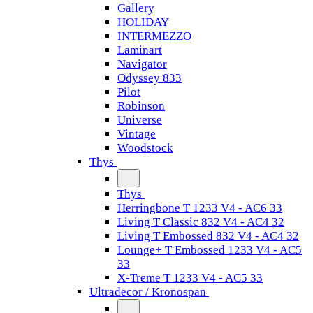
Gallery
HOLIDAY
INTERMEZZO
Laminart
Navigator
Odyssey 833
Pilot
Robinson
Universe
Vintage
Woodstock
Thys
Thys
Herringbone T 1233 V4 - AC6 33
Living T Classic 832 V4 - AC4 32
Living T Embossed 832 V4 - AC4 32
Lounge+ T Embossed 1233 V4 - AC5
33
X-Treme T 1233 V4 - AC5 33
Ultradecor / Kronospan