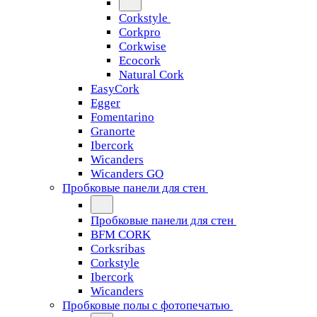
Corkstyle
Corkpro
Corkwise
Ecocork
Natural Cork
EasyCork
Egger
Fomentarino
Granorte
Ibercork
Wicanders
Wicanders GO
Пробковые панели для стен
Пробковые панели для стен
BFM CORK
Corksribas
Corkstyle
Ibercork
Wicanders
Пробковые полы с фотопечатью