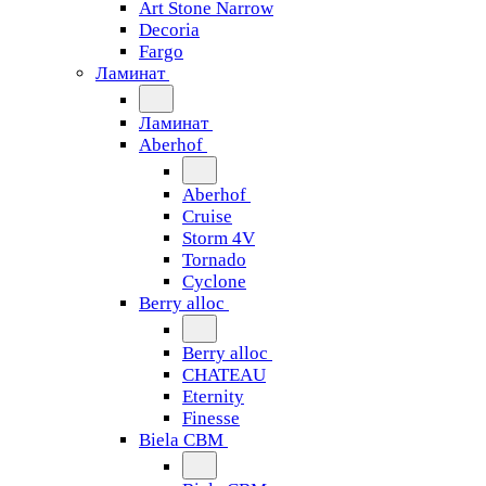
Art Stone Narrow
Decoria
Fargo
Ламинат
Ламинат
Aberhof
Aberhof
Cruise
Storm 4V
Tornado
Сyclone
Berry alloc
Berry alloc
CHATEAU
Eternity
Finesse
Biela CBM