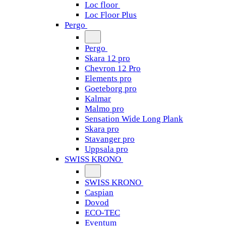
Loc floor
Loc Floor Plus
Pergo
Pergo
Skara 12 pro
Chevron 12 Pro
Elements pro
Goeteborg pro
Kalmar
Malmo pro
Sensation Wide Long Plank
Skara pro
Stavanger pro
Uppsala pro
SWISS KRONO
SWISS KRONO
Caspian
Dovod
ECO-TEC
Eventum