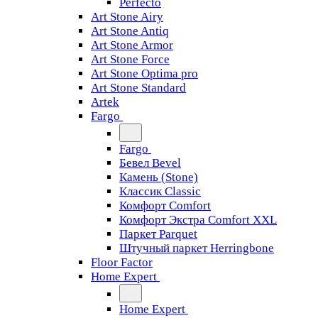
Perfecto
Art Stone Airy
Art Stone Antiq
Art Stone Armor
Art Stone Force
Art Stone Optima pro
Art Stone Standard
Artek
Fargo
Fargo
Бевел Bevel
Камень (Stone)
Классик Classic
Комфорт Comfort
Комфорт Экстра Comfort XXL
Паркет Parquet
Штучный паркет Herringbone
Floor Factor
Home Expert
Home Expert