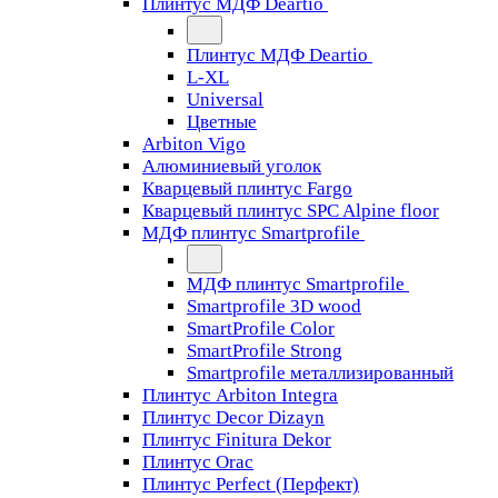
Плинтус МДФ Deartio
Плинтус МДФ Deartio
L-XL
Universal
Цветные
Arbiton Vigo
Алюминиевый уголок
Кварцевый плинтус Fargo
Кварцевый плинтус SPC Alpine floor
МДФ плинтус Smartprofile
МДФ плинтус Smartprofile
Smartprofile 3D wood
SmartProfile Color
SmartProfile Strong
Smartprofile металлизированный
Плинтус Arbiton Integra
Плинтус Decor Dizayn
Плинтус Finitura Dekor
Плинтус Orac
Плинтус Perfect (Перфект)