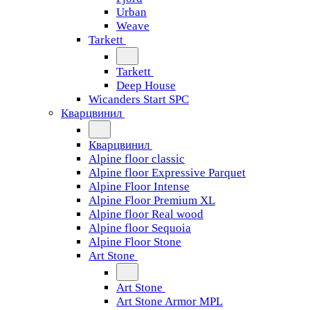
Urban
Weave
Tarkett
Tarkett
Deep House
Wicanders Start SPC
Кварцвинил
Кварцвинил
Alpine floor classic
Alpine floor Expressive Parquet
Alpine Floor Intense
Alpine Floor Premium XL
Alpine floor Real wood
Alpine floor Sequoia
Alpine Floor Stone
Art Stone
Art Stone
Art Stone Armor MPL