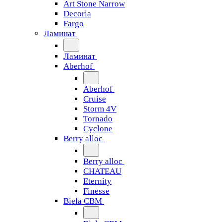
Art Stone Narrow
Decoria
Fargo
Ламинат
Ламинат
Aberhof
Aberhof
Cruise
Storm 4V
Tornado
Сyclone
Berry alloc
Berry alloc
CHATEAU
Eternity
Finesse
Biela CBM