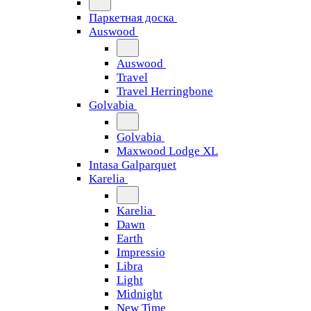
Паркетная доска
Auswood
Auswood
Travel
Travel Herringbone
Golvabia
Golvabia
Maxwood Lodge XL
Intasa Galparquet
Karelia
Karelia
Dawn
Earth
Impressio
Libra
Light
Midnight
New Time