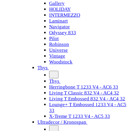
Gallery
HOLIDAY
INTERMEZZO
Laminart
Navigator
Odyssey 833
Pilot
Robinson
Universe
Vintage
Woodstock
Thys
Thys
Herringbone T 1233 V4 - AC6 33
Living T Classic 832 V4 - AC4 32
Living T Embossed 832 V4 - AC4 32
Lounge+ T Embossed 1233 V4 - AC5
33
X-Treme T 1233 V4 - AC5 33
Ultradecor / Kronospan