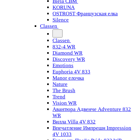
Biela CBM
KORUNA
OSTROST Французская елка
Silence
Classen
Classen
832-4 WR
Diamond WR
Discovery WR
Emotions
Euphoria 4V 833
Manor елочка
Nature
The Brush
Trend
Vision WR
Авантюра Адвенче Adventure 832
WR
Вилла Villa 4V 832
Впечатление Импрешн Impression
4V 1033