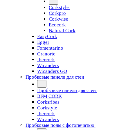
Corkstyle
Corkpro
Corkwise
Ecocork
Natural Cork
EasyCork
Egger
Fomentarino
Granorte
Ibercork
Wicanders
Wicanders GO
Пробковые панели для стен
Пробковые панели для стен
BFM CORK
Corksribas
Corkstyle
Ibercork
Wicanders
Пробковые полы с фотопечатью