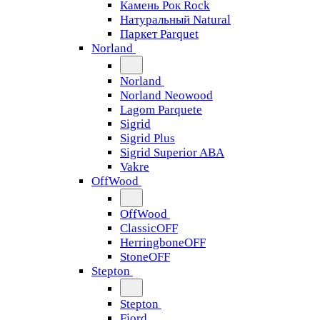
Камень Рок Rock
Натуральный Natural
Паркет Parquet
Norland
Norland
Norland Neowood
Lagom Parquete
Sigrid
Sigrid Plus
Sigrid Superior ABA
Vakre
OffWood
OffWood
ClassicOFF
HerringboneOFF
StoneOFF
Stepton
Stepton
Fjord