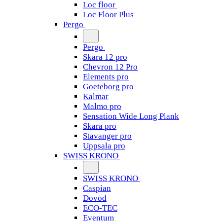
Loc floor
Loc Floor Plus
Pergo
Pergo
Skara 12 pro
Chevron 12 Pro
Elements pro
Goeteborg pro
Kalmar
Malmo pro
Sensation Wide Long Plank
Skara pro
Stavanger pro
Uppsala pro
SWISS KRONO
SWISS KRONO
Caspian
Dovod
ECO-TEC
Eventum