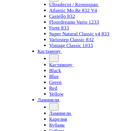
Ultradecor / Kronospan
Atlantic Mo.Re 832 V4
Castello 832
Floordreams Vario 1233
Forte 833
Super Natural Classic v4 833
Variostep Classic 832
Vintage Classic 1033
Кастамону
Кастамону
Black
Blue
Green
Red
Yellow
Ламинели
Ламинели
Карелия
Кубань
Сибирь