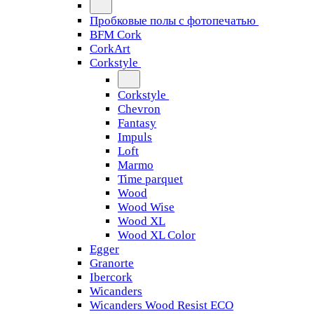
Пробковые полы с фотопечатью
BFM Cork
CorkArt
Corkstyle
Corkstyle
Chevron
Fantasy
Impuls
Loft
Marmo
Time parquet
Wood
Wood Wise
Wood XL
Wood XL Color
Egger
Granorte
Ibercork
Wicanders
Wicanders Wood Resist ECO