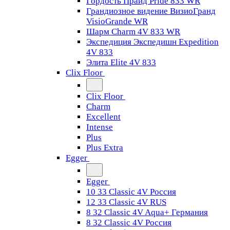
Гордость Прайд Pride 833 WR
Грандиозное видение ВизиоГранд
VisioGrande WR
Шарм Charm 4V 833 WR
Экспедиция Экспедишн Expedition
4V 833
Элита Elite 4V 833
Clix Floor
Clix Floor
Charm
Excellent
Intense
Plus
Plus Extra
Egger
Egger
10 33 Classic 4V Россия
12 33 Classic 4V RUS
8 32 Classic 4V Aqua+ Германия
8 32 Classic 4V Россия