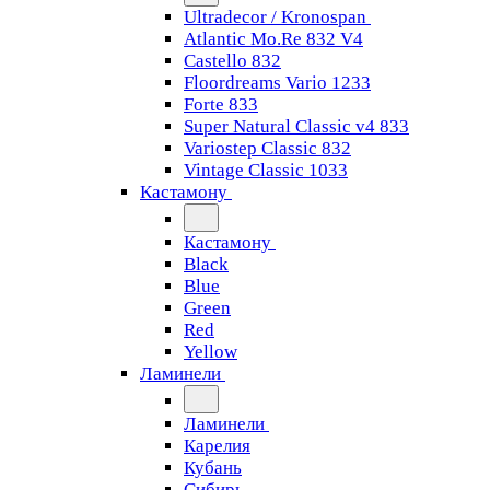
Ultradecor / Kronospan
Atlantic Mo.Re 832 V4
Castello 832
Floordreams Vario 1233
Forte 833
Super Natural Classic v4 833
Variostep Classic 832
Vintage Classic 1033
Кастамону
Кастамону
Black
Blue
Green
Red
Yellow
Ламинели
Ламинели
Карелия
Кубань
Сибирь