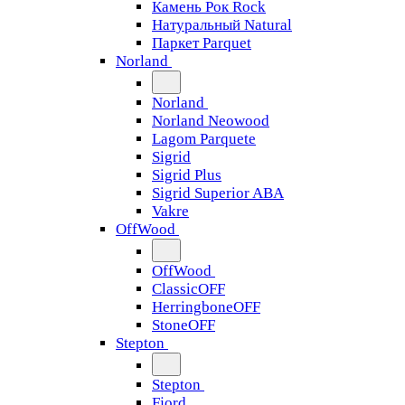
Камень Рок Rock
Натуральный Natural
Паркет Parquet
Norland
Norland
Norland Neowood
Lagom Parquete
Sigrid
Sigrid Plus
Sigrid Superior ABA
Vakre
OffWood
OffWood
ClassicOFF
HerringboneOFF
StoneOFF
Stepton
Stepton
Fjord