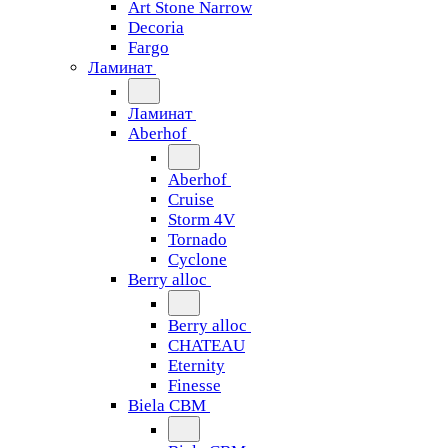
Art Stone Narrow
Decoria
Fargo
Ламинат
Ламинат
Aberhof
Aberhof
Cruise
Storm 4V
Tornado
Сyclone
Berry alloc
Berry alloc
CHATEAU
Eternity
Finesse
Biela CBM