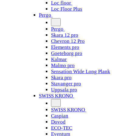
Loc floor
Loc Floor Plus
Pergo
Pergo
Skara 12 pro
Chevron 12 Pro
Elements pro
Goeteborg pro
Kalmar
Malmo pro
Sensation Wide Long Plank
Skara pro
Stavanger pro
Uppsala pro
SWISS KRONO
SWISS KRONO
Caspian
Dovod
ECO-TEC
Eventum