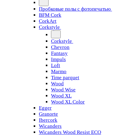
Пробковые полы с фотопечатью
BFM Cork
CorkArt
Corkstyle
Corkstyle
Chevron
Fantasy
Impuls
Loft
Marmo
Time parquet
Wood
Wood Wise
Wood XL
Wood XL Color
Egger
Granorte
Ibercork
Wicanders
Wicanders Wood Resist ECO