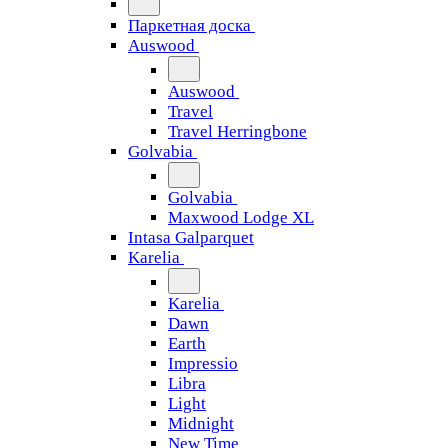
Паркетная доска
Auswood
Auswood
Travel
Travel Herringbone
Golvabia
Golvabia
Maxwood Lodge XL
Intasa Galparquet
Karelia
Karelia
Dawn
Earth
Impressio
Libra
Light
Midnight
New Time