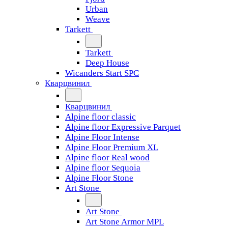
Urban
Weave
Tarkett
Tarkett
Deep House
Wicanders Start SPC
Кварцвинил
Кварцвинил
Alpine floor classic
Alpine floor Expressive Parquet
Alpine Floor Intense
Alpine Floor Premium XL
Alpine floor Real wood
Alpine floor Sequoia
Alpine Floor Stone
Art Stone
Art Stone
Art Stone Armor MPL