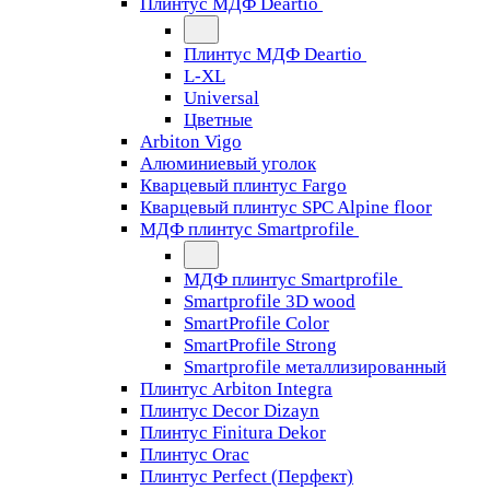
Плинтус МДФ Deartio
Плинтус МДФ Deartio
L-XL
Universal
Цветные
Arbiton Vigo
Алюминиевый уголок
Кварцевый плинтус Fargo
Кварцевый плинтус SPC Alpine floor
МДФ плинтус Smartprofile
МДФ плинтус Smartprofile
Smartprofile 3D wood
SmartProfile Color
SmartProfile Strong
Smartprofile металлизированный
Плинтус Arbiton Integra
Плинтус Decor Dizayn
Плинтус Finitura Dekor
Плинтус Orac
Плинтус Perfect (Перфект)