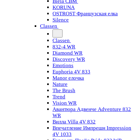
Biela CBM
KORUNA
OSTROST Французская елка
Silence
Classen
Classen
832-4 WR
Diamond WR
Discovery WR
Emotions
Euphoria 4V 833
Manor елочка
Nature
The Brush
Trend
Vision WR
Авантюра Адвенче Adventure 832
WR
Вилла Villa 4V 832
Впечатление Импрешн Impression
4V 1033