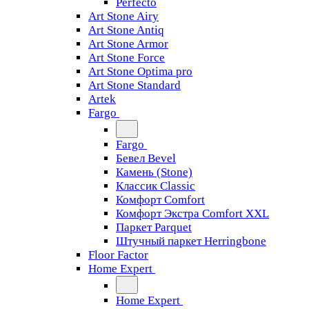
Perfecto
Art Stone Airy
Art Stone Antiq
Art Stone Armor
Art Stone Force
Art Stone Optima pro
Art Stone Standard
Artek
Fargo
Fargo
Бевел Bevel
Камень (Stone)
Классик Classic
Комфорт Comfort
Комфорт Экстра Comfort XXL
Паркет Parquet
Штучный паркет Herringbone
Floor Factor
Home Expert
Home Expert