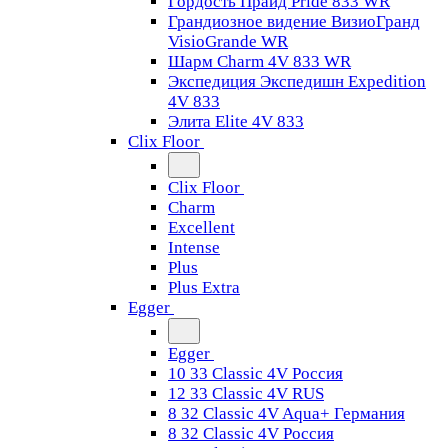
Гордость Прайд Pride 833 WR
Грандиозное видение ВизиоГранд
VisioGrande WR
Шарм Charm 4V 833 WR
Экспедиция Экспедишн Expedition
4V 833
Элита Elite 4V 833
Clix Floor
Clix Floor
Charm
Excellent
Intense
Plus
Plus Extra
Egger
Egger
10 33 Classic 4V Россия
12 33 Classic 4V RUS
8 32 Classic 4V Aqua+ Германия
8 32 Classic 4V Россия