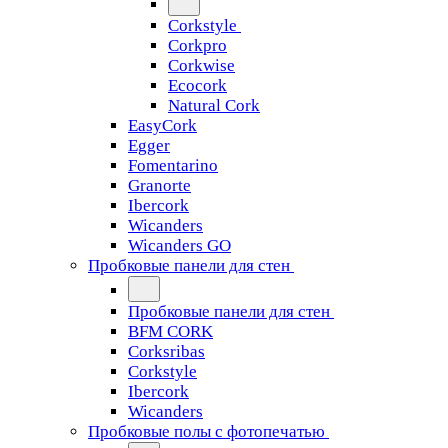
Corkstyle
Corkpro
Corkwise
Ecocork
Natural Cork
EasyCork
Egger
Fomentarino
Granorte
Ibercork
Wicanders
Wicanders GO
Пробковые панели для стен
Пробковые панели для стен
BFM CORK
Corksribas
Corkstyle
Ibercork
Wicanders
Пробковые полы с фотопечатью