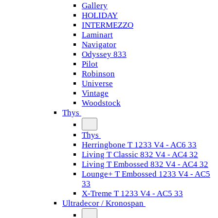
Gallery
HOLIDAY
INTERMEZZO
Laminart
Navigator
Odyssey 833
Pilot
Robinson
Universe
Vintage
Woodstock
Thys
Thys
Herringbone T 1233 V4 - AC6 33
Living T Classic 832 V4 - AC4 32
Living T Embossed 832 V4 - AC4 32
Lounge+ T Embossed 1233 V4 - AC5
33
X-Treme T 1233 V4 - AC5 33
Ultradecor / Kronospan