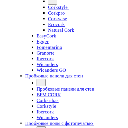
Corkstyle
Corkpro
Corkwise
Ecocork
Natural Cork
EasyCork
Egger
Fomentarino
Granorte
Ibercork
Wicanders
Wicanders GO
Пробковые панели для стен
Пробковые панели для стен
BFM CORK
Corksribas
Corkstyle
Ibercork
Wicanders
Пробковые полы с фотопечатью