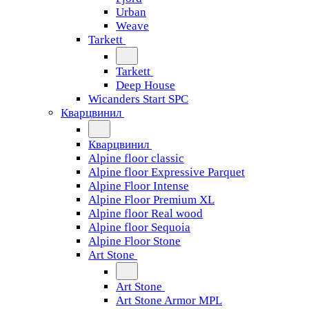
Urban
Weave
Tarkett
Tarkett
Deep House
Wicanders Start SPC
Кварцвинил
Кварцвинил
Alpine floor classic
Alpine floor Expressive Parquet
Alpine Floor Intense
Alpine Floor Premium XL
Alpine floor Real wood
Alpine floor Sequoia
Alpine Floor Stone
Art Stone
Art Stone
Art Stone Armor MPL