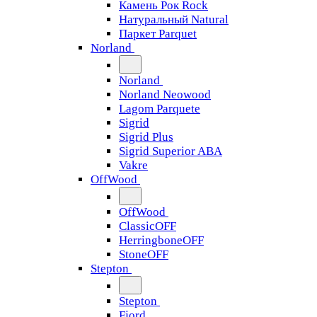
Камень Рок Rock
Натуральный Natural
Паркет Parquet
Norland
Norland
Norland Neowood
Lagom Parquete
Sigrid
Sigrid Plus
Sigrid Superior ABA
Vakre
OffWood
OffWood
ClassicOFF
HerringboneOFF
StoneOFF
Stepton
Stepton
Fjord