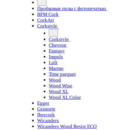
Пробковые полы с фотопечатью
BFM Cork
CorkArt
Corkstyle
Corkstyle
Chevron
Fantasy
Impuls
Loft
Marmo
Time parquet
Wood
Wood Wise
Wood XL
Wood XL Color
Egger
Granorte
Ibercork
Wicanders
Wicanders Wood Resist ECO