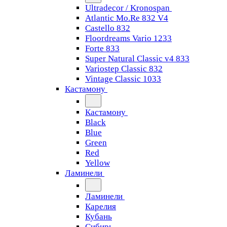
Ultradecor / Kronospan
Atlantic Mo.Re 832 V4
Castello 832
Floordreams Vario 1233
Forte 833
Super Natural Classic v4 833
Variostep Classic 832
Vintage Classic 1033
Кастамону
Кастамону
Black
Blue
Green
Red
Yellow
Ламинели
Ламинели
Карелия
Кубань
Сибирь