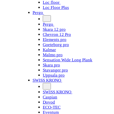
Loc floor
Loc Floor Plus
Pergo
Pergo
Skara 12 pro
Chevron 12 Pro
Elements pro
Goeteborg pro
Kalmar
Malmo pro
Sensation Wide Long Plank
Skara pro
Stavanger pro
Uppsala pro
SWISS KRONO
SWISS KRONO
Caspian
Dovod
ECO-TEC
Eventum