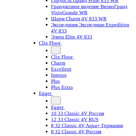
Гордость Прайд Pride 833 WR
Грандиозное видение ВизиоГранд
VisioGrande WR
Шарм Charm 4V 833 WR
Экспедиция Экспедишн Expedition
4V 833
Элита Elite 4V 833
Clix Floor
Clix Floor
Charm
Excellent
Intense
Plus
Plus Extra
Egger
Egger
10 33 Classic 4V Россия
12 33 Classic 4V RUS
8 32 Classic 4V Aqua+ Германия
8 32 Classic 4V Россия