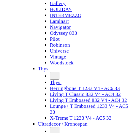
Gallery
HOLIDAY
INTERMEZZO
Laminart
Navigator
Odyssey 833
Pilot
Robinson
Universe
Vintage
Woodstock
Thys
Thys
Herringbone T 1233 V4 - AC6 33
Living T Classic 832 V4 - AC4 32
Living T Embossed 832 V4 - AC4 32
Lounge+ T Embossed 1233 V4 - AC5
33
X-Treme T 1233 V4 - AC5 33
Ultradecor / Kronospan