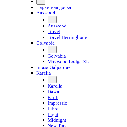
Паркетная доска
Auswood
Auswood
Travel
Travel Herringbone
Golvabia
Golvabia
Maxwood Lodge XL
Intasa Galparquet
Karelia
Karelia
Dawn
Earth
Impressio
Libra
Light
Midnight
New Time