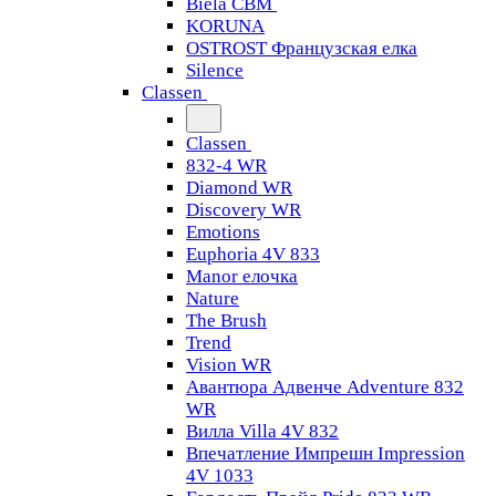
Biela CBM
KORUNA
OSTROST Французская елка
Silence
Classen
Classen
832-4 WR
Diamond WR
Discovery WR
Emotions
Euphoria 4V 833
Manor елочка
Nature
The Brush
Trend
Vision WR
Авантюра Адвенче Adventure 832
WR
Вилла Villa 4V 832
Впечатление Импрешн Impression
4V 1033