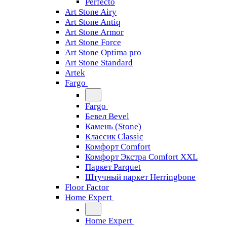
Perfecto
Art Stone Airy
Art Stone Antiq
Art Stone Armor
Art Stone Force
Art Stone Optima pro
Art Stone Standard
Artek
Fargo
Fargo
Бевел Bevel
Камень (Stone)
Классик Classic
Комфорт Comfort
Комфорт Экстра Comfort XXL
Паркет Parquet
Штучный паркет Herringbone
Floor Factor
Home Expert
Home Expert