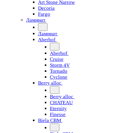
Art Stone Narrow
Decoria
Fargo
Ламинат
Ламинат
Aberhof
Aberhof
Cruise
Storm 4V
Tornado
Сyclone
Berry alloc
Berry alloc
CHATEAU
Eternity
Finesse
Biela CBM