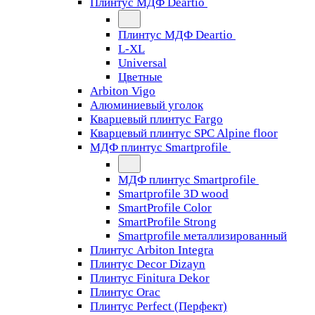
Плинтус МДФ Deartio
Плинтус МДФ Deartio
L-XL
Universal
Цветные
Arbiton Vigo
Алюминиевый уголок
Кварцевый плинтус Fargo
Кварцевый плинтус SPC Alpine floor
МДФ плинтус Smartprofile
МДФ плинтус Smartprofile
Smartprofile 3D wood
SmartProfile Color
SmartProfile Strong
Smartprofile металлизированный
Плинтус Arbiton Integra
Плинтус Decor Dizayn
Плинтус Finitura Dekor
Плинтус Orac
Плинтус Perfect (Перфект)