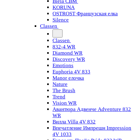
Biela CBM
KORUNA
OSTROST Французская елка
Silence
Classen
Classen
832-4 WR
Diamond WR
Discovery WR
Emotions
Euphoria 4V 833
Manor елочка
Nature
The Brush
Trend
Vision WR
Авантюра Адвенче Adventure 832
WR
Вилла Villa 4V 832
Впечатление Импрешн Impression
4V 1033