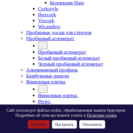
Коллекция Slate
Corkstyle
Ibercork
Viscork
Wicanders
Пробковые доски для стендов
Пробковый агломерат
Пробковый агломерат
Белый пробковый агломерат
Черный пробковый агломерат
Алюминиевый профиль
Бамбуковые панели
Виниловая плитка
Виниловая плитка
Pergo
Сайт использует файлы cookie, обрабатываемые вашим браузером.
Pergo
Подробнее об этом вы можете узнать в
Политике cookie
.
Classic Plank Optimum Glue
Принять
Настроить
Отклонить
Modern Plank Optimum Glue
Tile Optimum Glue