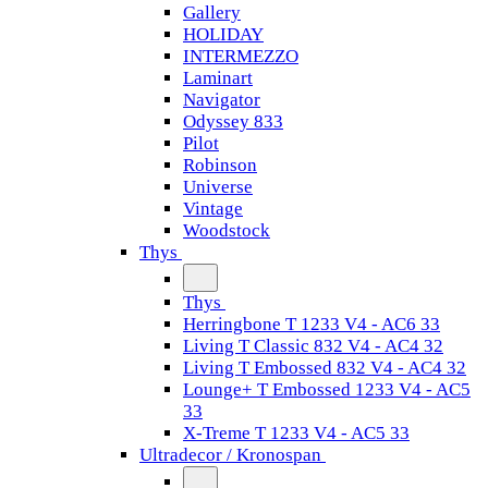
Gallery
HOLIDAY
INTERMEZZO
Laminart
Navigator
Odyssey 833
Pilot
Robinson
Universe
Vintage
Woodstock
Thys
Thys
Herringbone T 1233 V4 - AC6 33
Living T Classic 832 V4 - AC4 32
Living T Embossed 832 V4 - AC4 32
Lounge+ T Embossed 1233 V4 - AC5
33
X-Treme T 1233 V4 - AC5 33
Ultradecor / Kronospan