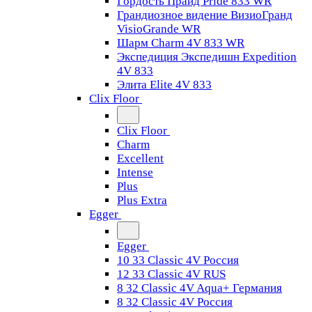
Гордость Прайд Pride 833 WR
Грандиозное видение ВизиоГранд
VisioGrande WR
Шарм Charm 4V 833 WR
Экспедиция Экспедишн Expedition
4V 833
Элита Elite 4V 833
Clix Floor
Clix Floor
Charm
Excellent
Intense
Plus
Plus Extra
Egger
Egger
10 33 Classic 4V Россия
12 33 Classic 4V RUS
8 32 Classic 4V Aqua+ Германия
8 32 Classic 4V Россия