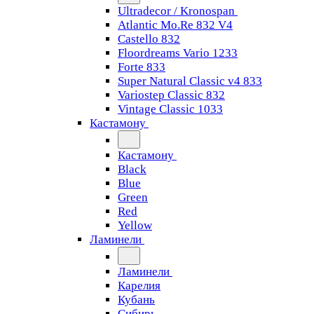
Ultradecor / Kronospan
Atlantic Mo.Re 832 V4
Castello 832
Floordreams Vario 1233
Forte 833
Super Natural Classic v4 833
Variostep Classic 832
Vintage Classic 1033
Кастамону
Кастамону
Black
Blue
Green
Red
Yellow
Ламинели
Ламинели
Карелия
Кубань
Сибирь