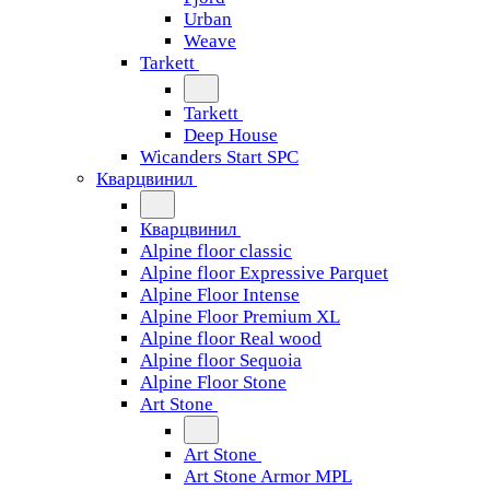
Urban
Weave
Tarkett
Tarkett
Deep House
Wicanders Start SPC
Кварцвинил
Кварцвинил
Alpine floor classic
Alpine floor Expressive Parquet
Alpine Floor Intense
Alpine Floor Premium XL
Alpine floor Real wood
Alpine floor Sequoia
Alpine Floor Stone
Art Stone
Art Stone
Art Stone Armor MPL