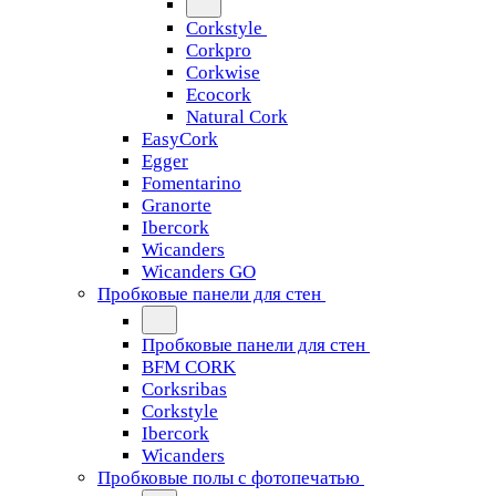
Corkstyle
Corkpro
Corkwise
Ecocork
Natural Cork
EasyCork
Egger
Fomentarino
Granorte
Ibercork
Wicanders
Wicanders GO
Пробковые панели для стен
Пробковые панели для стен
BFM CORK
Corksribas
Corkstyle
Ibercork
Wicanders
Пробковые полы с фотопечатью