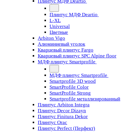
Плинтус МДФ Deartio
Плинтус МДФ Deartio
L-XL
Universal
Цветные
Arbiton Vigo
Алюминиевый уголок
Кварцевый плинтус Fargo
Кварцевый плинтус SPC Alpine floor
МДФ плинтус Smartprofile
МДФ плинтус Smartprofile
Smartprofile 3D wood
SmartProfile Color
SmartProfile Strong
Smartprofile металлизированный
Плинтус Arbiton Integra
Плинтус Decor Dizayn
Плинтус Finitura Dekor
Плинтус Orac
Плинтус Perfect (Перфект)