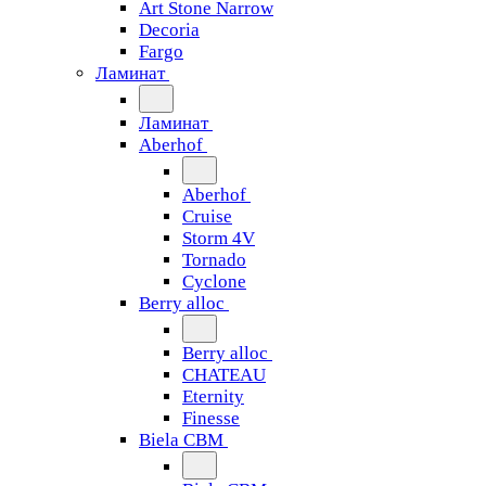
Art Stone Narrow
Decoria
Fargo
Ламинат
Ламинат
Aberhof
Aberhof
Cruise
Storm 4V
Tornado
Сyclone
Berry alloc
Berry alloc
CHATEAU
Eternity
Finesse
Biela CBM