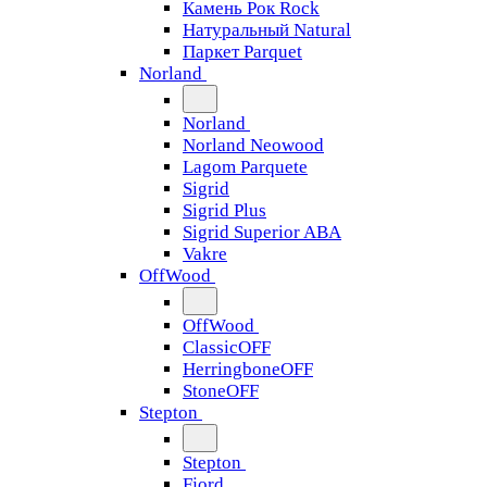
Камень Рок Rock
Натуральный Natural
Паркет Parquet
Norland
Norland
Norland Neowood
Lagom Parquete
Sigrid
Sigrid Plus
Sigrid Superior ABA
Vakre
OffWood
OffWood
ClassicOFF
HerringboneOFF
StoneOFF
Stepton
Stepton
Fjord