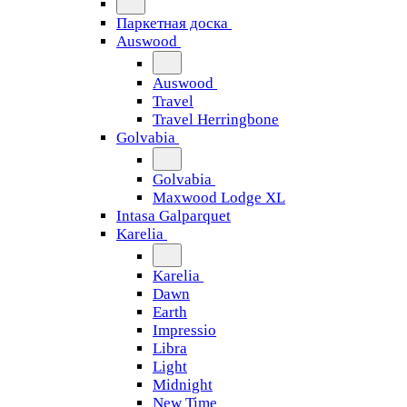
Паркетная доска
Auswood
Auswood
Travel
Travel Herringbone
Golvabia
Golvabia
Maxwood Lodge XL
Intasa Galparquet
Karelia
Karelia
Dawn
Earth
Impressio
Libra
Light
Midnight
New Time