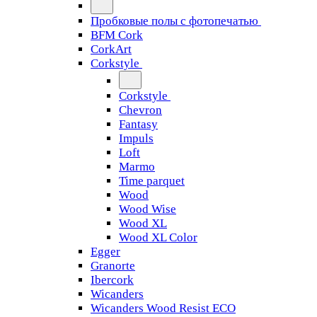
Пробковые полы с фотопечатью
BFM Cork
CorkArt
Corkstyle
Corkstyle
Chevron
Fantasy
Impuls
Loft
Marmo
Time parquet
Wood
Wood Wise
Wood XL
Wood XL Color
Egger
Granorte
Ibercork
Wicanders
Wicanders Wood Resist ECO