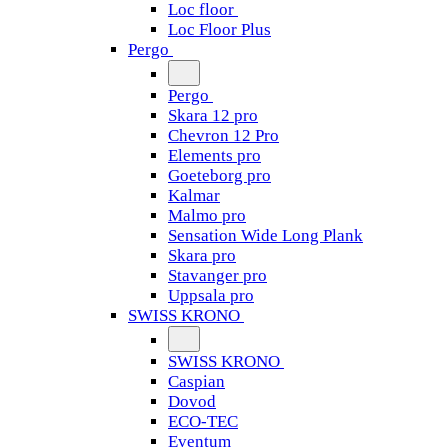
Loc floor
Loc Floor Plus
Pergo
Pergo
Skara 12 pro
Chevron 12 Pro
Elements pro
Goeteborg pro
Kalmar
Malmo pro
Sensation Wide Long Plank
Skara pro
Stavanger pro
Uppsala pro
SWISS KRONO
SWISS KRONO
Caspian
Dovod
ECO-TEC
Eventum