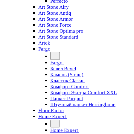
Perfecto
Art Stone Airy
Art Stone Antiq
Art Stone Armor
Art Stone Force
Art Stone Optima pro
Art Stone Standard
Artek
Fargo
Fargo
Бевел Bevel
Камень (Stone)
Классик Classic
Комфорт Comfort
Комфорт Экстра Comfort XXL
Паркет Parquet
Штучный паркет Herringbone
Floor Factor
Home Expert
Home Expert