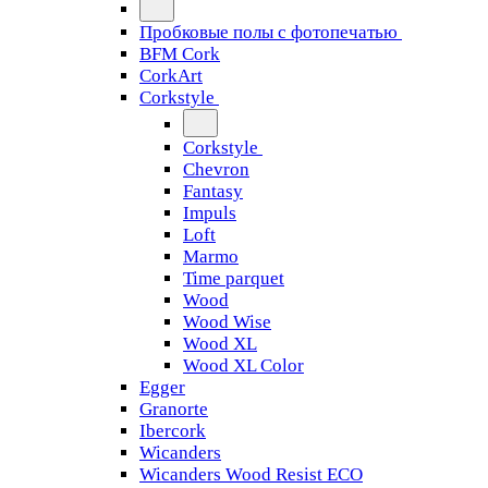
Пробковые полы с фотопечатью
BFM Cork
CorkArt
Corkstyle
Corkstyle
Chevron
Fantasy
Impuls
Loft
Marmo
Time parquet
Wood
Wood Wise
Wood XL
Wood XL Color
Egger
Granorte
Ibercork
Wicanders
Wicanders Wood Resist ECO