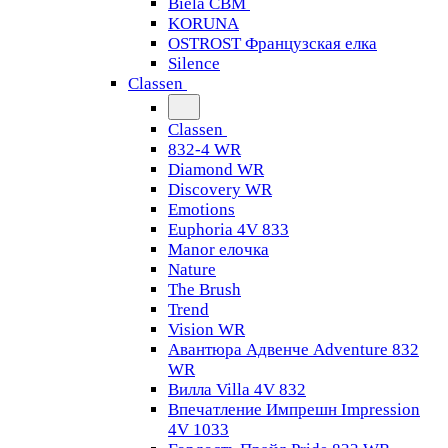
Biela CBM
KORUNA
OSTROST Французская елка
Silence
Classen
Classen
832-4 WR
Diamond WR
Discovery WR
Emotions
Euphoria 4V 833
Manor елочка
Nature
The Brush
Trend
Vision WR
Авантюра Адвенче Adventure 832
WR
Вилла Villa 4V 832
Впечатление Импрешн Impression
4V 1033