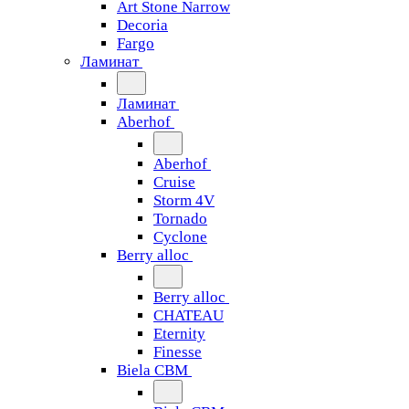
Art Stone Narrow
Decoria
Fargo
Ламинат
Ламинат
Aberhof
Aberhof
Cruise
Storm 4V
Tornado
Сyclone
Berry alloc
Berry alloc
CHATEAU
Eternity
Finesse
Biela CBM