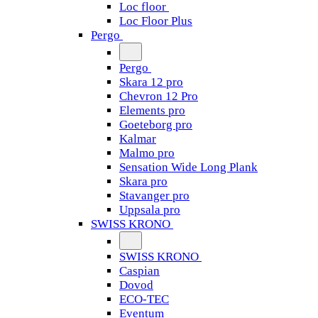
Loc floor
Loc Floor Plus
Pergo
Pergo
Skara 12 pro
Chevron 12 Pro
Elements pro
Goeteborg pro
Kalmar
Malmo pro
Sensation Wide Long Plank
Skara pro
Stavanger pro
Uppsala pro
SWISS KRONO
SWISS KRONO
Caspian
Dovod
ECO-TEC
Eventum