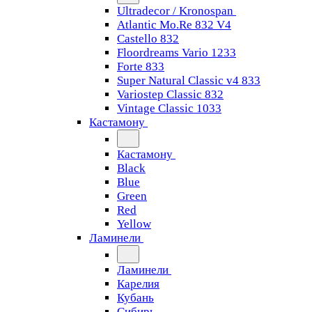
Ultradecor / Kronospan
Atlantic Mo.Re 832 V4
Castello 832
Floordreams Vario 1233
Forte 833
Super Natural Classic v4 833
Variostep Classic 832
Vintage Classic 1033
Кастамону
Кастамону
Black
Blue
Green
Red
Yellow
Ламинели
Ламинели
Карелия
Кубань
Сибирь