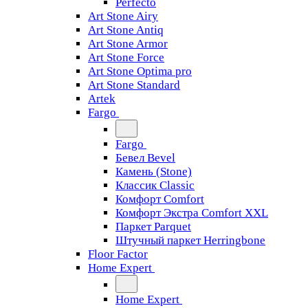
Perfecto
Art Stone Airy
Art Stone Antiq
Art Stone Armor
Art Stone Force
Art Stone Optima pro
Art Stone Standard
Artek
Fargo
Fargo
Бевел Bevel
Камень (Stone)
Классик Classic
Комфорт Comfort
Комфорт Экстра Comfort XXL
Паркет Parquet
Штучный паркет Herringbone
Floor Factor
Home Expert
Home Expert