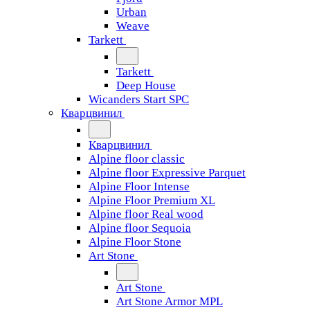
Urban
Weave
Tarkett
Tarkett
Deep House
Wicanders Start SPC
Кварцвинил
Кварцвинил
Alpine floor classic
Alpine floor Expressive Parquet
Alpine Floor Intense
Alpine Floor Premium XL
Alpine floor Real wood
Alpine floor Sequoia
Alpine Floor Stone
Art Stone
Art Stone
Art Stone Armor MPL