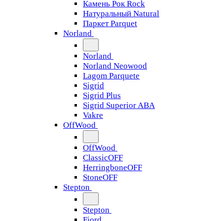
Камень Рок Rock
Натуральный Natural
Паркет Parquet
Norland
Norland
Norland Neowood
Lagom Parquete
Sigrid
Sigrid Plus
Sigrid Superior ABA
Vakre
OffWood
OffWood
ClassicOFF
HerringboneOFF
StoneOFF
Stepton
Stepton
Fjord