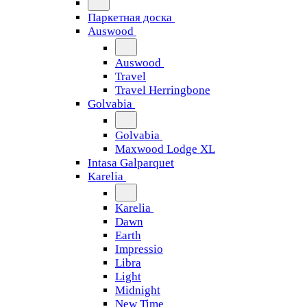
Паркетная доска
Auswood
Auswood
Travel
Travel Herringbone
Golvabia
Golvabia
Maxwood Lodge XL
Intasa Galparquet
Karelia
Karelia
Dawn
Earth
Impressio
Libra
Light
Midnight
New Time