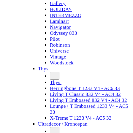
Gallery
HOLIDAY
INTERMEZZO
Laminart
Navigator
Odyssey 833
Pilot
Robinson
Universe
Vintage
Woodstock
Thys
Thys
Herringbone T 1233 V4 - AC6 33
Living T Classic 832 V4 - AC4 32
Living T Embossed 832 V4 - AC4 32
Lounge+ T Embossed 1233 V4 - AC5
33
X-Treme T 1233 V4 - AC5 33
Ultradecor / Kronospan