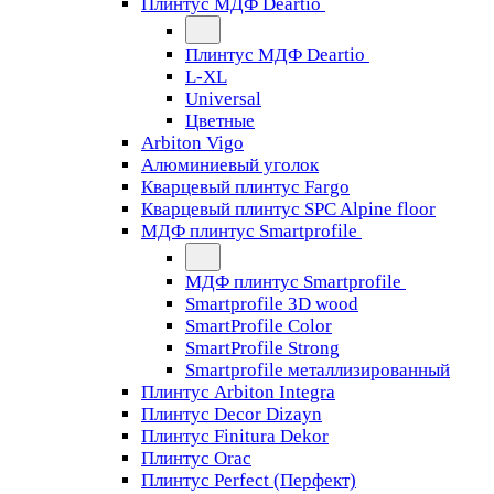
Плинтус МДФ Deartio
Плинтус МДФ Deartio
L-XL
Universal
Цветные
Arbiton Vigo
Алюминиевый уголок
Кварцевый плинтус Fargo
Кварцевый плинтус SPC Alpine floor
МДФ плинтус Smartprofile
МДФ плинтус Smartprofile
Smartprofile 3D wood
SmartProfile Color
SmartProfile Strong
Smartprofile металлизированный
Плинтус Arbiton Integra
Плинтус Decor Dizayn
Плинтус Finitura Dekor
Плинтус Orac
Плинтус Perfect (Перфект)