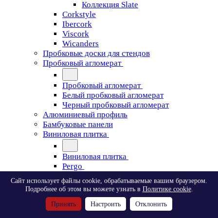
Коллекция Slate
Corkstyle
Ibercork
Viscork
Wicanders
Пробковые доски для стендов
Пробковый агломерат
Пробковый агломерат
Белый пробковый агломерат
Черный пробковый агломерат
Алюминиевый профиль
Бамбуковые панели
Виниловая плитка
Виниловая плитка
Pergo
Сайт использует файлы cookie, обрабатываемые вашим браузером.
Pergo
Подробнее об этом вы можете узнать в
Политике cookie
.
Classic Plank Optimum Glue
Принять
Настроить
Отклонить
Modern Plank Optimum Glue
Tile Optimum Glue