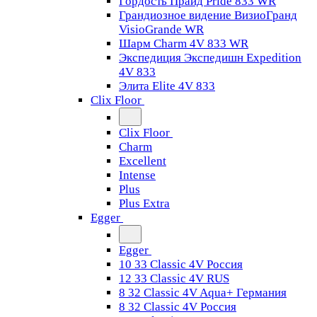
Гордость Прайд Pride 833 WR
Грандиозное видение ВизиоГранд
VisioGrande WR
Шарм Charm 4V 833 WR
Экспедиция Экспедишн Expedition
4V 833
Элита Elite 4V 833
Clix Floor
Clix Floor
Charm
Excellent
Intense
Plus
Plus Extra
Egger
Egger
10 33 Classic 4V Россия
12 33 Classic 4V RUS
8 32 Classic 4V Aqua+ Германия
8 32 Classic 4V Россия