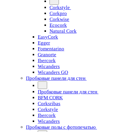
Corkstyle
Corkpro
Corkwise
Ecocork
Natural Cork
EasyCork
Egger
Fomentarino
Granorte
Ibercork
Wicanders
Wicanders GO
Пробковые панели для стен
Пробковые панели для стен
BFM CORK
Corksribas
Corkstyle
Ibercork
Wicanders
Пробковые полы с фотопечатью