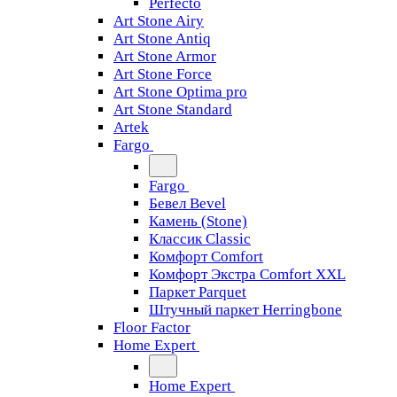
Perfecto
Art Stone Airy
Art Stone Antiq
Art Stone Armor
Art Stone Force
Art Stone Optima pro
Art Stone Standard
Artek
Fargo
Fargo
Бевел Bevel
Камень (Stone)
Классик Classic
Комфорт Comfort
Комфорт Экстра Comfort XXL
Паркет Parquet
Штучный паркет Herringbone
Floor Factor
Home Expert
Home Expert