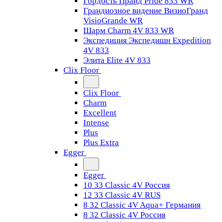
Гордость Прайд Pride 833 WR
Грандиозное видение ВизиоГранд
VisioGrande WR
Шарм Charm 4V 833 WR
Экспедиция Экспедишн Expedition
4V 833
Элита Elite 4V 833
Clix Floor
Clix Floor
Charm
Excellent
Intense
Plus
Plus Extra
Egger
Egger
10 33 Classic 4V Россия
12 33 Classic 4V RUS
8 32 Classic 4V Aqua+ Германия
8 32 Classic 4V Россия