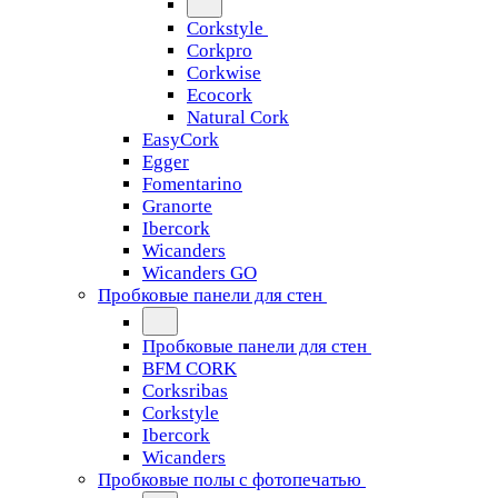
Corkstyle
Corkpro
Corkwise
Ecocork
Natural Cork
EasyCork
Egger
Fomentarino
Granorte
Ibercork
Wicanders
Wicanders GO
Пробковые панели для стен
Пробковые панели для стен
BFM CORK
Corksribas
Corkstyle
Ibercork
Wicanders
Пробковые полы с фотопечатью