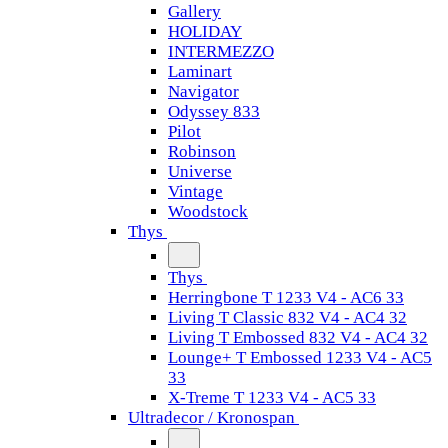
Gallery
HOLIDAY
INTERMEZZO
Laminart
Navigator
Odyssey 833
Pilot
Robinson
Universe
Vintage
Woodstock
Thys
Thys
Herringbone T 1233 V4 - AC6 33
Living T Classic 832 V4 - AC4 32
Living T Embossed 832 V4 - AC4 32
Lounge+ T Embossed 1233 V4 - AC5
33
X-Treme T 1233 V4 - AC5 33
Ultradecor / Kronospan