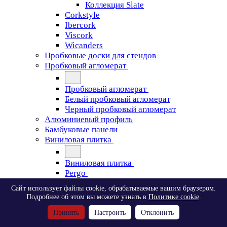
Коллекция Slate
Corkstyle
Ibercork
Viscork
Wicanders
Пробковые доски для стендов
Пробковый агломерат
Пробковый агломерат
Белый пробковый агломерат
Черный пробковый агломерат
Алюминиевый профиль
Бамбуковые панели
Виниловая плитка
Виниловая плитка
Pergo
Сайт использует файлы cookie, обрабатываемые вашим браузером.
Pergo
Подробнее об этом вы можете узнать в
Политике cookie
.
Classic Plank Optimum Glue
Принять
Настроить
Отклонить
Modern Plank Optimum Glue
Tile Optimum Glue