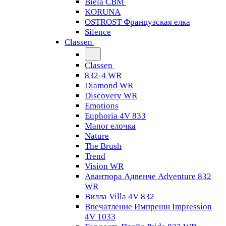
Biela CBM
KORUNA
OSTROST Французская елка
Silence
Classen
Classen
832-4 WR
Diamond WR
Discovery WR
Emotions
Euphoria 4V 833
Manor елочка
Nature
The Brush
Trend
Vision WR
Авантюра Адвенче Adventure 832
WR
Вилла Villa 4V 832
Впечатление Импрешн Impression
4V 1033