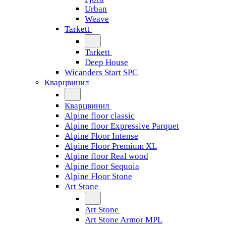
Urban
Weave
Tarkett
Tarkett
Deep House
Wicanders Start SPC
Кварцвинил
Кварцвинил
Alpine floor classic
Alpine floor Expressive Parquet
Alpine Floor Intense
Alpine Floor Premium XL
Alpine floor Real wood
Alpine floor Sequoia
Alpine Floor Stone
Art Stone
Art Stone
Art Stone Armor MPL