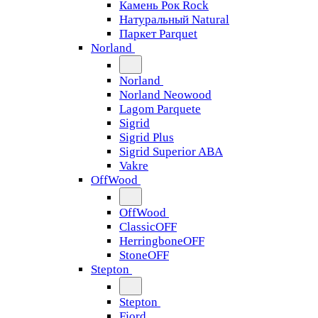
Камень Рок Rock
Натуральный Natural
Паркет Parquet
Norland
Norland
Norland Neowood
Lagom Parquete
Sigrid
Sigrid Plus
Sigrid Superior ABA
Vakre
OffWood
OffWood
ClassicOFF
HerringboneOFF
StoneOFF
Stepton
Stepton
Fjord