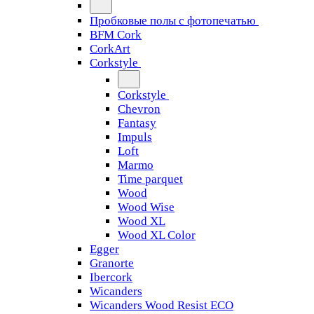
Пробковые полы с фотопечатью
BFM Cork
CorkArt
Corkstyle
Corkstyle
Chevron
Fantasy
Impuls
Loft
Marmo
Time parquet
Wood
Wood Wise
Wood XL
Wood XL Color
Egger
Granorte
Ibercork
Wicanders
Wicanders Wood Resist ECO