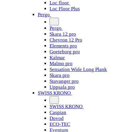
Loc floor
Loc Floor Plus
Pergo
Pergo
Skara 12 pro
Chevron 12 Pro
Elements pro
Goeteborg pro
Kalmar
Malmo pro
Sensation Wide Long Plank
Skara pro
Stavanger pro
Uppsala pro
SWISS KRONO
SWISS KRONO
Caspian
Dovod
ECO-TEC
Eventum