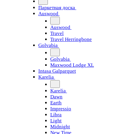
Паркетная доска
Auswood
Auswood
Travel
Travel Herringbone
Golvabia
Golvabia
Maxwood Lodge XL
Intasa Galparquet
Karelia
Karelia
Dawn
Earth
Impressio
Libra
Light
Midnight
New Time