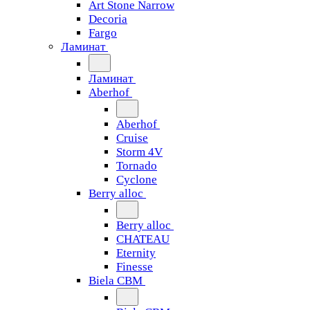
Art Stone Narrow
Decoria
Fargo
Ламинат
Ламинат
Aberhof
Aberhof
Cruise
Storm 4V
Tornado
Сyclone
Berry alloc
Berry alloc
CHATEAU
Eternity
Finesse
Biela CBM