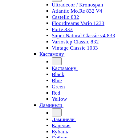
Ultradecor / Kronospan
Atlantic Mo.Re 832 V4
Castello 832
Floordreams Vario 1233
Forte 833
Super Natural Classic v4 833
Variostep Classic 832
Vintage Classic 1033
Кастамону
Кастамону
Black
Blue
Green
Red
Yellow
Ламинели
Ламинели
Карелия
Кубань
Сибирь