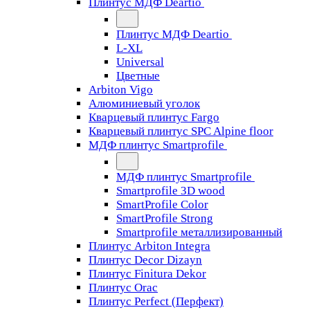
Плинтус МДФ Deartio
Плинтус МДФ Deartio
L-XL
Universal
Цветные
Arbiton Vigo
Алюминиевый уголок
Кварцевый плинтус Fargo
Кварцевый плинтус SPC Alpine floor
МДФ плинтус Smartprofile
МДФ плинтус Smartprofile
Smartprofile 3D wood
SmartProfile Color
SmartProfile Strong
Smartprofile металлизированный
Плинтус Arbiton Integra
Плинтус Decor Dizayn
Плинтус Finitura Dekor
Плинтус Orac
Плинтус Perfect (Перфект)