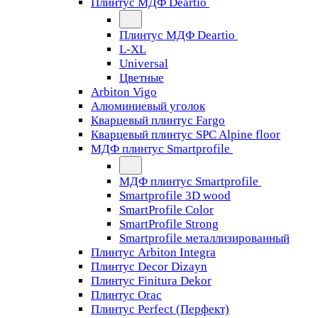
Плинтус МДФ Deartio
Плинтус МДФ Deartio
L-XL
Universal
Цветные
Arbiton Vigo
Алюминиевый уголок
Кварцевый плинтус Fargo
Кварцевый плинтус SPC Alpine floor
МДФ плинтус Smartprofile
МДФ плинтус Smartprofile
Smartprofile 3D wood
SmartProfile Color
SmartProfile Strong
Smartprofile металлизированный
Плинтус Arbiton Integra
Плинтус Decor Dizayn
Плинтус Finitura Dekor
Плинтус Orac
Плинтус Perfect (Перфект)