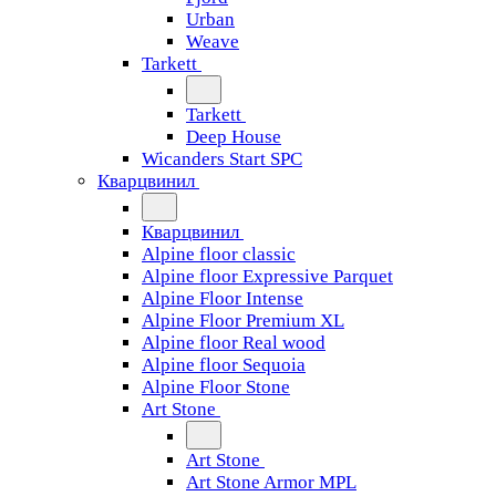
Urban
Weave
Tarkett
Tarkett
Deep House
Wicanders Start SPC
Кварцвинил
Кварцвинил
Alpine floor classic
Alpine floor Expressive Parquet
Alpine Floor Intense
Alpine Floor Premium XL
Alpine floor Real wood
Alpine floor Sequoia
Alpine Floor Stone
Art Stone
Art Stone
Art Stone Armor MPL