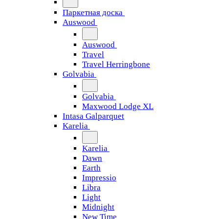
Паркетная доска
Auswood
Auswood
Travel
Travel Herringbone
Golvabia
Golvabia
Maxwood Lodge XL
Intasa Galparquet
Karelia
Karelia
Dawn
Earth
Impressio
Libra
Light
Midnight
New Time