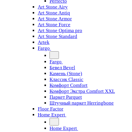
Perfecto
Art Stone Airy
Art Stone Antiq
Art Stone Armor
Art Stone Force
Art Stone Optima pro
Art Stone Standard
Artek
Fargo
Fargo
Бевел Bevel
Камень (Stone)
Классик Classic
Комфорт Comfort
Комфорт Экстра Comfort XXL
Паркет Parquet
Штучный паркет Herringbone
Floor Factor
Home Expert
Home Expert