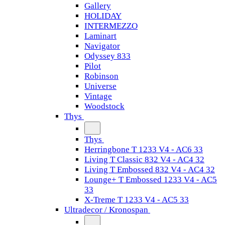
Gallery
HOLIDAY
INTERMEZZO
Laminart
Navigator
Odyssey 833
Pilot
Robinson
Universe
Vintage
Woodstock
Thys
Thys
Herringbone T 1233 V4 - AC6 33
Living T Classic 832 V4 - AC4 32
Living T Embossed 832 V4 - AC4 32
Lounge+ T Embossed 1233 V4 - AC5
33
X-Treme T 1233 V4 - AC5 33
Ultradecor / Kronospan