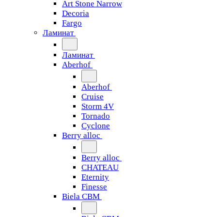
Art Stone Narrow
Decoria
Fargo
Ламинат
Ламинат
Aberhof
Aberhof
Cruise
Storm 4V
Tornado
Сyclone
Berry alloc
Berry alloc
CHATEAU
Eternity
Finesse
Biela CBM