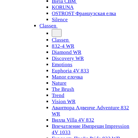
Biela CBM
KORUNA
OSTROST Французская елка
Silence
Classen
Classen
832-4 WR
Diamond WR
Discovery WR
Emotions
Euphoria 4V 833
Manor елочка
Nature
The Brush
Trend
Vision WR
Авантюра Адвенче Adventure 832
WR
Вилла Villa 4V 832
Впечатление Импрешн Impression
4V 1033