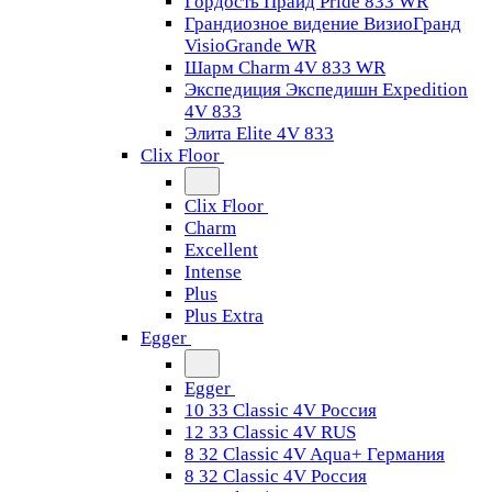
Гордость Прайд Pride 833 WR
Грандиозное видение ВизиоГранд
VisioGrande WR
Шарм Charm 4V 833 WR
Экспедиция Экспедишн Expedition
4V 833
Элита Elite 4V 833
Clix Floor
Clix Floor
Charm
Excellent
Intense
Plus
Plus Extra
Egger
Egger
10 33 Classic 4V Россия
12 33 Classic 4V RUS
8 32 Classic 4V Aqua+ Германия
8 32 Classic 4V Россия