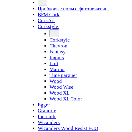
Пробковые полы с фотопечатью
BFM Cork
CorkArt
Corkstyle
Corkstyle
Chevron
Fantasy
Impuls
Loft
Marmo
Time parquet
Wood
Wood Wise
Wood XL
Wood XL Color
Egger
Granorte
Ibercork
Wicanders
Wicanders Wood Resist ECO