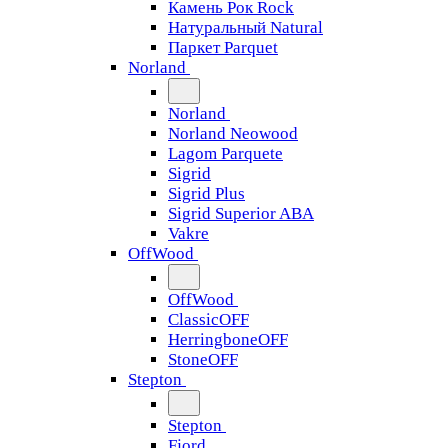
Камень Рок Rock
Натуральный Natural
Паркет Parquet
Norland
Norland
Norland Neowood
Lagom Parquete
Sigrid
Sigrid Plus
Sigrid Superior ABA
Vakre
OffWood
OffWood
ClassicOFF
HerringboneOFF
StoneOFF
Stepton
Stepton
Fjord