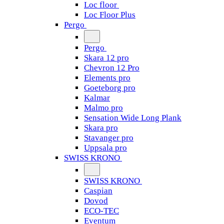
Loc floor
Loc Floor Plus
Pergo
Pergo
Skara 12 pro
Chevron 12 Pro
Elements pro
Goeteborg pro
Kalmar
Malmo pro
Sensation Wide Long Plank
Skara pro
Stavanger pro
Uppsala pro
SWISS KRONO
SWISS KRONO
Caspian
Dovod
ECO-TEC
Eventum