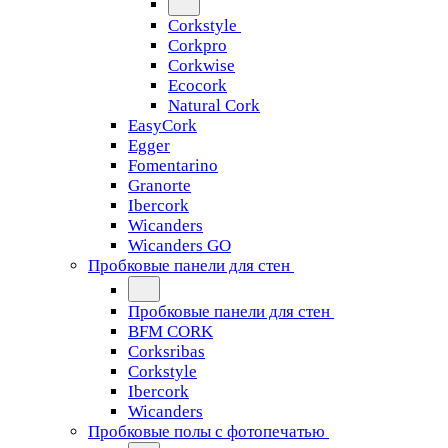
Corkstyle
Corkpro
Corkwise
Ecocork
Natural Cork
EasyCork
Egger
Fomentarino
Granorte
Ibercork
Wicanders
Wicanders GO
Пробковые панели для стен
Пробковые панели для стен
BFM CORK
Corksribas
Corkstyle
Ibercork
Wicanders
Пробковые полы с фотопечатью