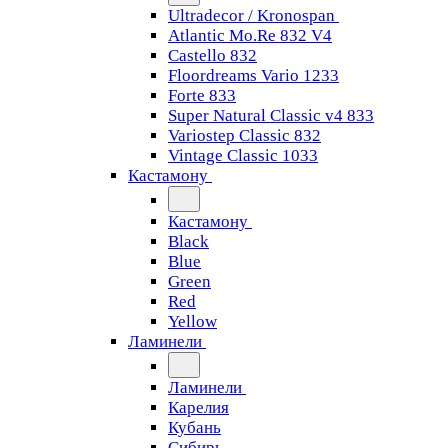
Ultradecor / Kronospan
Atlantic Mo.Re 832 V4
Castello 832
Floordreams Vario 1233
Forte 833
Super Natural Classic v4 833
Variostep Classic 832
Vintage Classic 1033
Кастамону
Кастамону
Black
Blue
Green
Red
Yellow
Ламинели
Ламинели
Карелия
Кубань
Сибирь