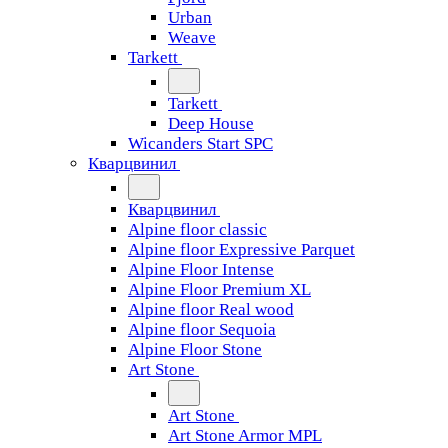
Urban
Weave
Tarkett
Tarkett
Deep House
Wicanders Start SPC
Кварцвинил
Кварцвинил
Alpine floor classic
Alpine floor Expressive Parquet
Alpine Floor Intense
Alpine Floor Premium XL
Alpine floor Real wood
Alpine floor Sequoia
Alpine Floor Stone
Art Stone
Art Stone
Art Stone Armor MPL