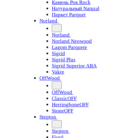
Камень Рок Rock
Натуральный Natural
Паркет Parquet
Norland
Norland
Norland Neowood
Lagom Parquete
Sigrid
Sigrid Plus
Sigrid Superior ABA
Vakre
OffWood
OffWood
ClassicOFF
HerringboneOFF
StoneOFF
Stepton
Stepton
Fjord