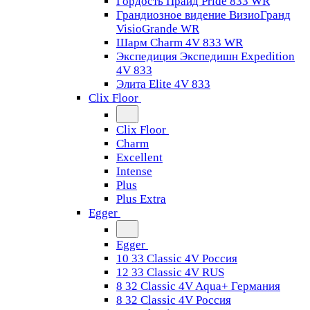
Гордость Прайд Pride 833 WR
Грандиозное видение ВизиоГранд
VisioGrande WR
Шарм Charm 4V 833 WR
Экспедиция Экспедишн Expedition
4V 833
Элита Elite 4V 833
Clix Floor
Clix Floor
Charm
Excellent
Intense
Plus
Plus Extra
Egger
Egger
10 33 Classic 4V Россия
12 33 Classic 4V RUS
8 32 Classic 4V Aqua+ Германия
8 32 Classic 4V Россия