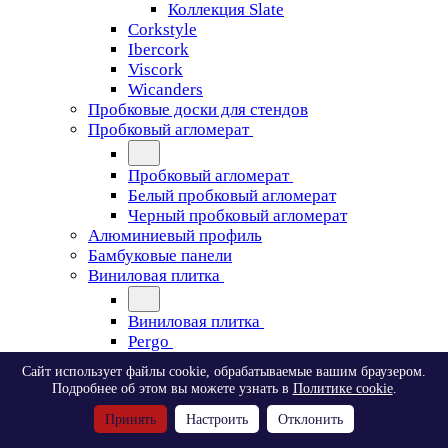
Коллекция Slate
Corkstyle
Ibercork
Viscork
Wicanders
Пробковые доски для стендов
Пробковый агломерат
Пробковый агломерат
Белый пробковый агломерат
Черный пробковый агломерат
Алюминиевый профиль
Бамбуковые панели
Виниловая плитка
Виниловая плитка
Pergo
Сайт использует файлы cookie, обрабатываемые вашим браузером.
Pergo
Подробнее об этом вы можете узнать в
Политике cookie
.
Classic Plank Optimum Glue
Принять
Настроить
Отклонить
Modern Plank Optimum Glue
Tile Optimum Glue