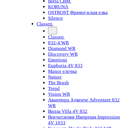
Biela CBM
KORUNA
OSTROST Французская елка
Silence
Classen
Classen
832-4 WR
Diamond WR
Discovery WR
Emotions
Euphoria 4V 833
Manor елочка
Nature
The Brush
Trend
Vision WR
Авантюра Адвенче Adventure 832
WR
Вилла Villa 4V 832
Впечатление Импрешн Impression
4V 1033