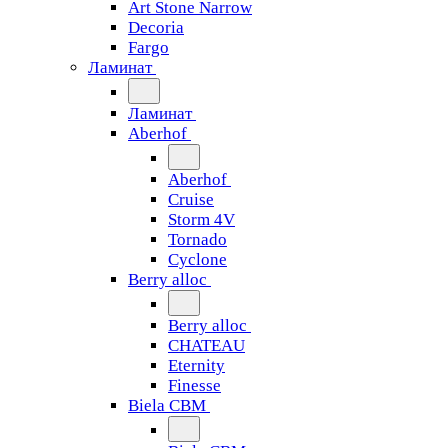
Art Stone Narrow
Decoria
Fargo
Ламинат
Ламинат
Aberhof
Aberhof
Cruise
Storm 4V
Tornado
Сyclone
Berry alloc
Berry alloc
CHATEAU
Eternity
Finesse
Biela CBM