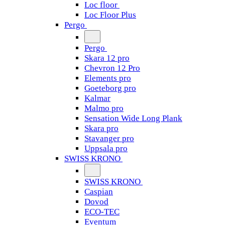
Loc floor
Loc Floor Plus
Pergo
Pergo
Skara 12 pro
Chevron 12 Pro
Elements pro
Goeteborg pro
Kalmar
Malmo pro
Sensation Wide Long Plank
Skara pro
Stavanger pro
Uppsala pro
SWISS KRONO
SWISS KRONO
Caspian
Dovod
ECO-TEC
Eventum