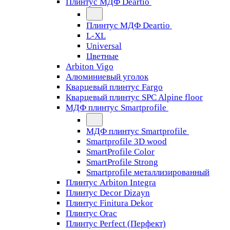
Плинтус МДФ Deartio
Плинтус МДФ Deartio
L-XL
Universal
Цветные
Arbiton Vigo
Алюминиевый уголок
Кварцевый плинтус Fargo
Кварцевый плинтус SPC Alpine floor
МДФ плинтус Smartprofile
МДФ плинтус Smartprofile
Smartprofile 3D wood
SmartProfile Color
SmartProfile Strong
Smartprofile металлизированный
Плинтус Arbiton Integra
Плинтус Decor Dizayn
Плинтус Finitura Dekor
Плинтус Orac
Плинтус Perfect (Перфект)