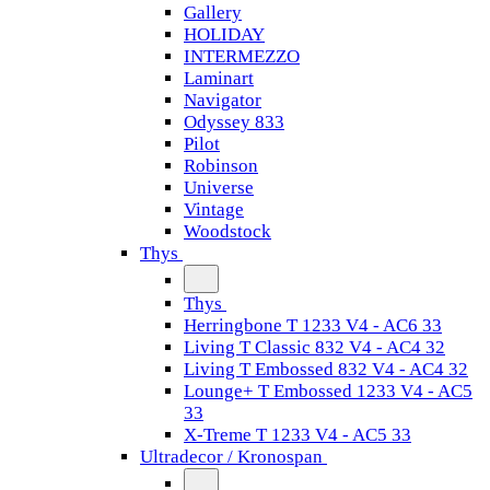
Gallery
HOLIDAY
INTERMEZZO
Laminart
Navigator
Odyssey 833
Pilot
Robinson
Universe
Vintage
Woodstock
Thys
Thys
Herringbone T 1233 V4 - AC6 33
Living T Classic 832 V4 - AC4 32
Living T Embossed 832 V4 - AC4 32
Lounge+ T Embossed 1233 V4 - AC5
33
X-Treme T 1233 V4 - AC5 33
Ultradecor / Kronospan