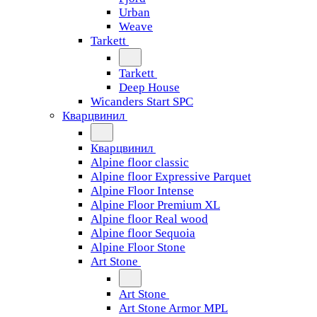
Urban
Weave
Tarkett
Tarkett
Deep House
Wicanders Start SPC
Кварцвинил
Кварцвинил
Alpine floor classic
Alpine floor Expressive Parquet
Alpine Floor Intense
Alpine Floor Premium XL
Alpine floor Real wood
Alpine floor Sequoia
Alpine Floor Stone
Art Stone
Art Stone
Art Stone Armor MPL