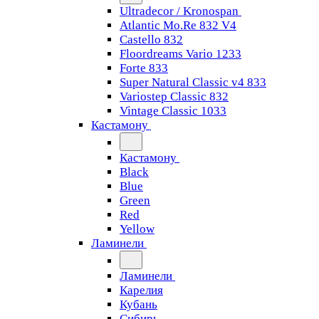
Ultradecor / Kronospan
Atlantic Mo.Re 832 V4
Castello 832
Floordreams Vario 1233
Forte 833
Super Natural Classic v4 833
Variostep Classic 832
Vintage Classic 1033
Кастамону
Кастамону
Black
Blue
Green
Red
Yellow
Ламинели
Ламинели
Карелия
Кубань
Сибирь