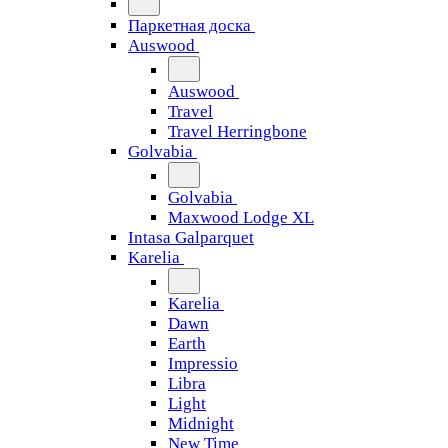
Паркетная доска
Auswood
Auswood
Travel
Travel Herringbone
Golvabia
Golvabia
Maxwood Lodge XL
Intasa Galparquet
Karelia
Karelia
Dawn
Earth
Impressio
Libra
Light
Midnight
New Time