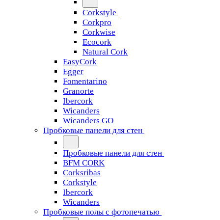
Corkstyle
Corkpro
Corkwise
Ecocork
Natural Cork
EasyCork
Egger
Fomentarino
Granorte
Ibercork
Wicanders
Wicanders GO
Пробковые панели для стен
Пробковые панели для стен
BFM CORK
Corksribas
Corkstyle
Ibercork
Wicanders
Пробковые полы с фотопечатью