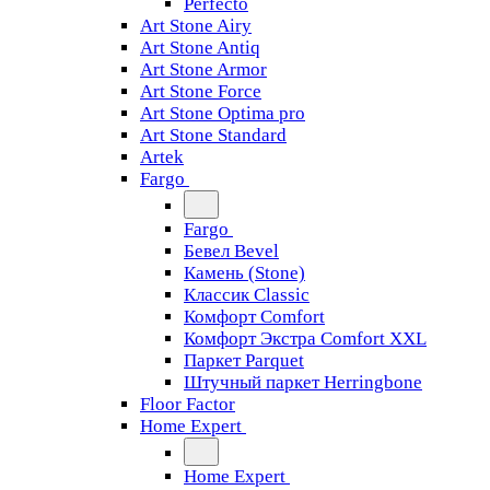
Perfecto
Art Stone Airy
Art Stone Antiq
Art Stone Armor
Art Stone Force
Art Stone Optima pro
Art Stone Standard
Artek
Fargo
Fargo
Бевел Bevel
Камень (Stone)
Классик Classic
Комфорт Comfort
Комфорт Экстра Comfort XXL
Паркет Parquet
Штучный паркет Herringbone
Floor Factor
Home Expert
Home Expert