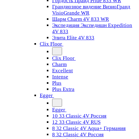
Гордость Прайд Pride 833 WR
Грандиозное видение ВизиоГранд
VisioGrande WR
Шарм Charm 4V 833 WR
Экспедиция Экспедишн Expedition
4V 833
Элита Elite 4V 833
Clix Floor
Clix Floor
Charm
Excellent
Intense
Plus
Plus Extra
Egger
Egger
10 33 Classic 4V Россия
12 33 Classic 4V RUS
8 32 Classic 4V Aqua+ Германия
8 32 Classic 4V Россия