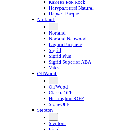
Камень Рок Rock
Натуральный Natural
Паркет Parquet
Norland
Norland
Norland Neowood
Lagom Parquete
Sigrid
Sigrid Plus
Sigrid Superior ABA
Vakre
OffWood
OffWood
ClassicOFF
HerringboneOFF
StoneOFF
Stepton
Stepton
Fjord