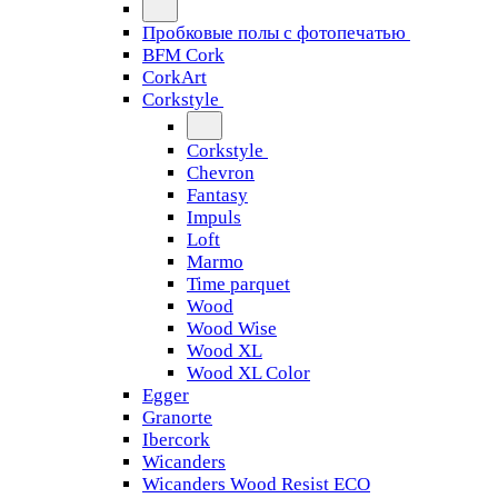
Пробковые полы с фотопечатью
BFM Cork
CorkArt
Corkstyle
Corkstyle
Chevron
Fantasy
Impuls
Loft
Marmo
Time parquet
Wood
Wood Wise
Wood XL
Wood XL Color
Egger
Granorte
Ibercork
Wicanders
Wicanders Wood Resist ECO