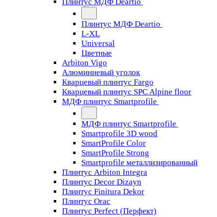
Плинтус МДФ Deartio
Плинтус МДФ Deartio
L-XL
Universal
Цветные
Arbiton Vigo
Алюминиевый уголок
Кварцевый плинтус Fargo
Кварцевый плинтус SPC Alpine floor
МДФ плинтус Smartprofile
МДФ плинтус Smartprofile
Smartprofile 3D wood
SmartProfile Color
SmartProfile Strong
Smartprofile металлизированный
Плинтус Arbiton Integra
Плинтус Decor Dizayn
Плинтус Finitura Dekor
Плинтус Orac
Плинтус Perfect (Перфект)