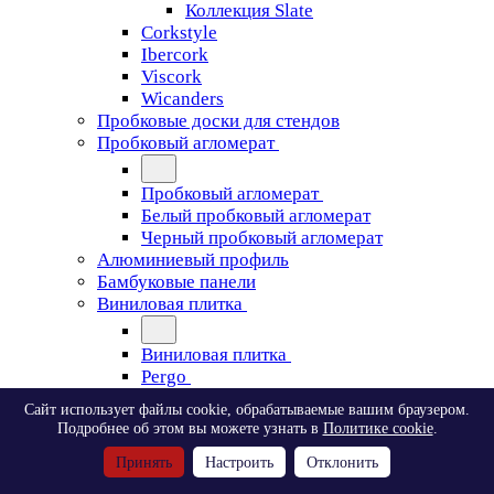
Коллекция Slate
Corkstyle
Ibercork
Viscork
Wicanders
Пробковые доски для стендов
Пробковый агломерат
Пробковый агломерат
Белый пробковый агломерат
Черный пробковый агломерат
Алюминиевый профиль
Бамбуковые панели
Виниловая плитка
Виниловая плитка
Pergo
Сайт использует файлы cookie, обрабатываемые вашим браузером.
Pergo
Подробнее об этом вы можете узнать в
Политике cookie
.
Classic Plank Optimum Glue
Принять
Настроить
Отклонить
Modern Plank Optimum Glue
Tile Optimum Glue