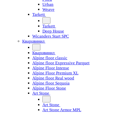
Urban
Weave
Tarkett
Tarkett
Deep House
Wicanders Start SPC
Кварцвинил
Кварцвинил
Alpine floor classic
Alpine floor Expressive Parquet
Alpine Floor Intense
Alpine Floor Premium XL
Alpine floor Real wood
Alpine floor Sequoia
Alpine Floor Stone
Art Stone
Art Stone
Art Stone Armor MPL