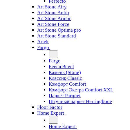
Perfecto
Art Stone Airy
Art Stone Antiq
Art Stone Armor
Art Stone Force
Art Stone Optima pro
Art Stone Standard
Artek
Fargo
Fargo
Бевел Bevel
Камень (Stone)
Классик Classic
Комфорт Comfort
Комфорт Экстра Comfort XXL
Паркет Parquet
Штучный паркет Herringbone
Floor Factor
Home Expert
Home Expert