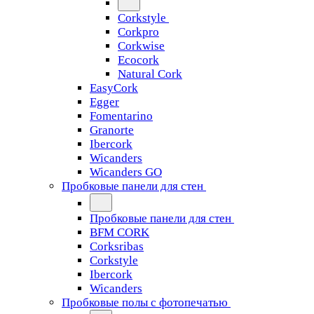
Corkstyle
Corkpro
Corkwise
Ecocork
Natural Cork
EasyCork
Egger
Fomentarino
Granorte
Ibercork
Wicanders
Wicanders GO
Пробковые панели для стен
Пробковые панели для стен
BFM CORK
Corksribas
Corkstyle
Ibercork
Wicanders
Пробковые полы с фотопечатью