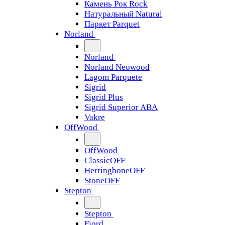
Камень Рок Rock
Натуральный Natural
Паркет Parquet
Norland
Norland
Norland Neowood
Lagom Parquete
Sigrid
Sigrid Plus
Sigrid Superior ABA
Vakre
OffWood
OffWood
ClassicOFF
HerringboneOFF
StoneOFF
Stepton
Stepton
Fjord