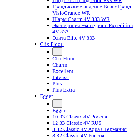
Гордость Прайд Pride 833 WR
Грандиозное видение ВизиоГранд
VisioGrande WR
Шарм Charm 4V 833 WR
Экспедиция Экспедишн Expedition
4V 833
Элита Elite 4V 833
Clix Floor
Clix Floor
Charm
Excellent
Intense
Plus
Plus Extra
Egger
Egger
10 33 Classic 4V Россия
12 33 Classic 4V RUS
8 32 Classic 4V Aqua+ Германия
8 32 Classic 4V Россия