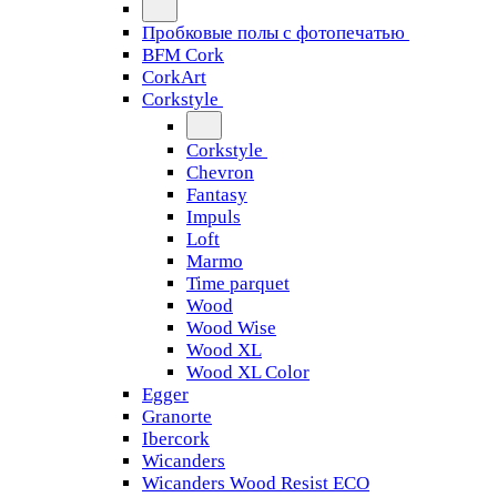
Пробковые полы с фотопечатью
BFM Cork
CorkArt
Corkstyle
Corkstyle
Chevron
Fantasy
Impuls
Loft
Marmo
Time parquet
Wood
Wood Wise
Wood XL
Wood XL Color
Egger
Granorte
Ibercork
Wicanders
Wicanders Wood Resist ECO