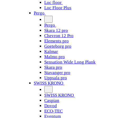
Loc floor
Loc Floor Plus
Pergo
Pergo
Skara 12 pro
Chevron 12 Pro
Elements pro
Goeteborg pro
Kalmar
Malmo pro
Sensation Wide Long Plank
Skara pro
Stavanger pro
Uppsala pro
SWISS KRONO
SWISS KRONO
Caspian
Dovod
ECO-TEC
Eventum