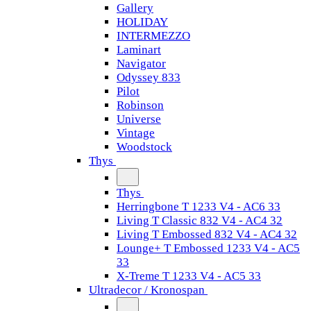
Gallery
HOLIDAY
INTERMEZZO
Laminart
Navigator
Odyssey 833
Pilot
Robinson
Universe
Vintage
Woodstock
Thys
Thys
Herringbone T 1233 V4 - AC6 33
Living T Classic 832 V4 - AC4 32
Living T Embossed 832 V4 - AC4 32
Lounge+ T Embossed 1233 V4 - AC5
33
X-Treme T 1233 V4 - AC5 33
Ultradecor / Kronospan