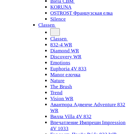
Biela CBM
KORUNA
OSTROST Французская елка
Silence
Classen
Classen
832-4 WR
Diamond WR
Discovery WR
Emotions
Euphoria 4V 833
Manor елочка
Nature
The Brush
Trend
Vision WR
Авантюра Адвенче Adventure 832
WR
Вилла Villa 4V 832
Впечатление Импрешн Impression
4V 1033