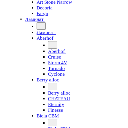
Art Stone Narrow
Decoria
Fargo
Ламинат
Ламинат
Aberhof
Aberhof
Cruise
Storm 4V
Tornado
Сyclone
Berry alloc
Berry alloc
CHATEAU
Eternity
Finesse
Biela CBM