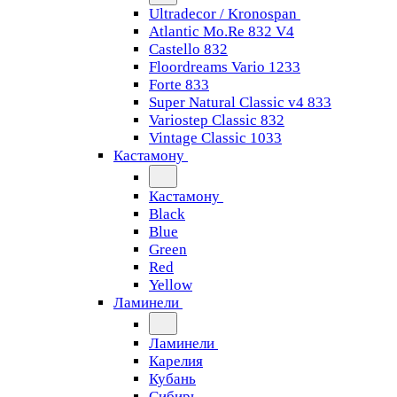
Ultradecor / Kronospan
Atlantic Mo.Re 832 V4
Castello 832
Floordreams Vario 1233
Forte 833
Super Natural Classic v4 833
Variostep Classic 832
Vintage Classic 1033
Кастамону
Кастамону
Black
Blue
Green
Red
Yellow
Ламинели
Ламинели
Карелия
Кубань
Сибирь