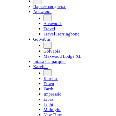
Паркетная доска
Auswood
Auswood
Travel
Travel Herringbone
Golvabia
Golvabia
Maxwood Lodge XL
Intasa Galparquet
Karelia
Karelia
Dawn
Earth
Impressio
Libra
Light
Midnight
New Time