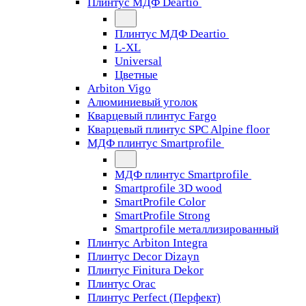
Плинтус МДФ Deartio
Плинтус МДФ Deartio
L-XL
Universal
Цветные
Arbiton Vigo
Алюминиевый уголок
Кварцевый плинтус Fargo
Кварцевый плинтус SPC Alpine floor
МДФ плинтус Smartprofile
МДФ плинтус Smartprofile
Smartprofile 3D wood
SmartProfile Color
SmartProfile Strong
Smartprofile металлизированный
Плинтус Arbiton Integra
Плинтус Decor Dizayn
Плинтус Finitura Dekor
Плинтус Orac
Плинтус Perfect (Перфект)