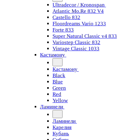
Ultradecor / Kronospan
Atlantic Mo.Re 832 V4
Castello 832
Floordreams Vario 1233
Forte 833
Super Natural Classic v4 833
Variostep Classic 832
Vintage Classic 1033
Кастамону
Кастамону
Black
Blue
Green
Red
Yellow
Ламинели
Ламинели
Карелия
Кубань
Сибирь