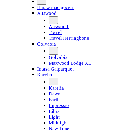
Паркетная доска
Auswood
Auswood
Travel
Travel Herringbone
Golvabia
Golvabia
Maxwood Lodge XL
Intasa Galparquet
Karelia
Karelia
Dawn
Earth
Impressio
Libra
Light
Midnight
New Time