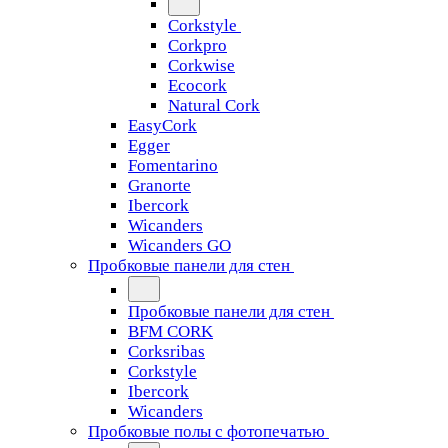
Corkstyle
Corkpro
Corkwise
Ecocork
Natural Cork
EasyCork
Egger
Fomentarino
Granorte
Ibercork
Wicanders
Wicanders GO
Пробковые панели для стен
Пробковые панели для стен
BFM CORK
Corksribas
Corkstyle
Ibercork
Wicanders
Пробковые полы с фотопечатью