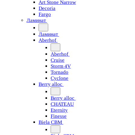
Art Stone Narrow
Decoria
Fargo
Ламинат
Ламинат
Aberhof
Aberhof
Cruise
Storm 4V
Tornado
Сyclone
Berry alloc
Berry alloc
CHATEAU
Eternity
Finesse
Biela CBM