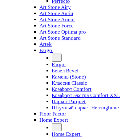
Perfecto
Art Stone Airy
Art Stone Antiq
Art Stone Armor
Art Stone Force
Art Stone Optima pro
Art Stone Standard
Artek
Fargo
Fargo
Бевел Bevel
Камень (Stone)
Классик Classic
Комфорт Comfort
Комфорт Экстра Comfort XXL
Паркет Parquet
Штучный паркет Herringbone
Floor Factor
Home Expert
Home Expert