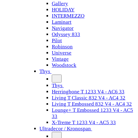
Gallery
HOLIDAY
INTERMEZZO
Laminart
Navigator
Odyssey 833
Pilot
Robinson
Universe
Vintage
Woodstock
Thys
Thys
Herringbone T 1233 V4 - AC6 33
Living T Classic 832 V4 - AC4 32
Living T Embossed 832 V4 - AC4 32
Lounge+ T Embossed 1233 V4 - AC5
33
X-Treme T 1233 V4 - AC5 33
Ultradecor / Kronospan