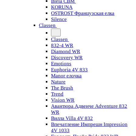
Biela CBM
KORUNA
OSTROST Французская елка
Silence
Classen
Classen
832-4 WR
Diamond WR
Discovery WR
Emotions
Euphoria 4V 833
Manor елочка
Nature
The Brush
Trend
Vision WR
Авантюра Адвенче Adventure 832
WR
Вилла Villa 4V 832
Впечатление Импрешн Impression
4V 1033