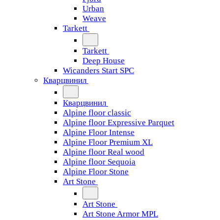
Urban
Weave
Tarkett
Tarkett
Deep House
Wicanders Start SPC
Кварцвинил
Кварцвинил
Alpine floor classic
Alpine floor Expressive Parquet
Alpine Floor Intense
Alpine Floor Premium XL
Alpine floor Real wood
Alpine floor Sequoia
Alpine Floor Stone
Art Stone
Art Stone
Art Stone Armor MPL