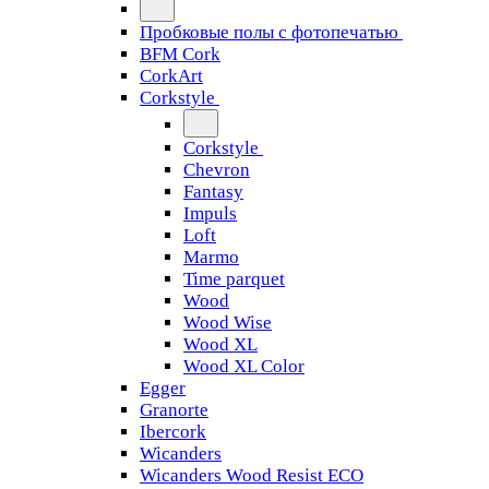
Пробковые полы с фотопечатью
BFM Cork
CorkArt
Corkstyle
Corkstyle
Chevron
Fantasy
Impuls
Loft
Marmo
Time parquet
Wood
Wood Wise
Wood XL
Wood XL Color
Egger
Granorte
Ibercork
Wicanders
Wicanders Wood Resist ECO