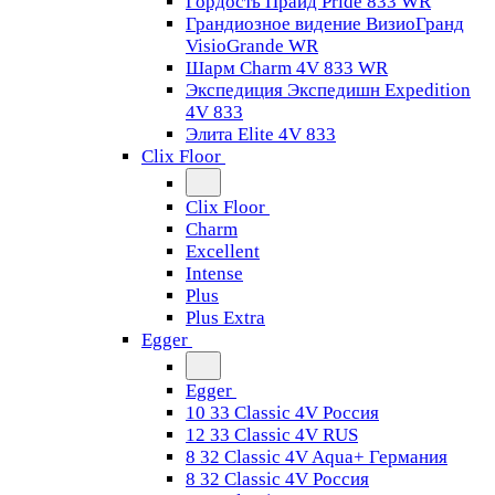
Гордость Прайд Pride 833 WR
Грандиозное видение ВизиоГранд
VisioGrande WR
Шарм Charm 4V 833 WR
Экспедиция Экспедишн Expedition
4V 833
Элита Elite 4V 833
Clix Floor
Clix Floor
Charm
Excellent
Intense
Plus
Plus Extra
Egger
Egger
10 33 Classic 4V Россия
12 33 Classic 4V RUS
8 32 Classic 4V Aqua+ Германия
8 32 Classic 4V Россия