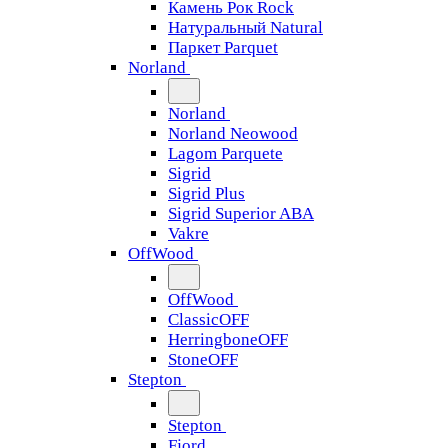
Камень Рок Rock
Натуральный Natural
Паркет Parquet
Norland
Norland
Norland Neowood
Lagom Parquete
Sigrid
Sigrid Plus
Sigrid Superior ABA
Vakre
OffWood
OffWood
ClassicOFF
HerringboneOFF
StoneOFF
Stepton
Stepton
Fjord