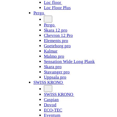
Loc floor
Loc Floor Plus
Pergo
Pergo
Skara 12 pro
Chevron 12 Pro
Elements pro
Goeteborg pro
Kalmar
Malmo pro
Sensation Wide Long Plank
Skara pro
Stavanger pro
Uppsala pro
SWISS KRONO
SWISS KRONO
Caspian
Dovod
ECO-TEC
Eventum