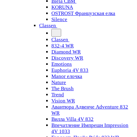
Biela CBM
KORUNA
OSTROST Французская елка
Silence
Classen
Classen
832-4 WR
Diamond WR
Discovery WR
Emotions
Euphoria 4V 833
Manor елочка
Nature
The Brush
Trend
Vision WR
Авантюра Адвенче Adventure 832
WR
Вилла Villa 4V 832
Впечатление Импрешн Impression
4V 1033