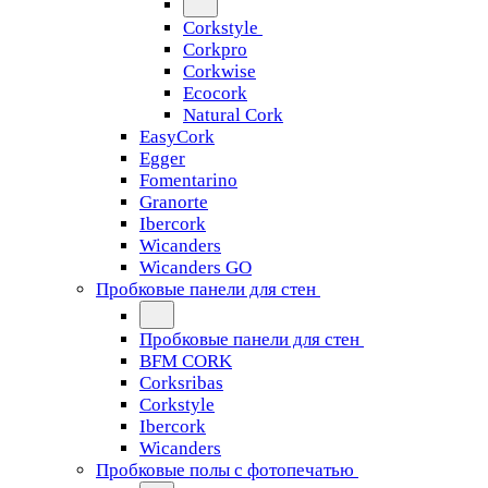
Corkstyle
Corkpro
Corkwise
Ecocork
Natural Cork
EasyCork
Egger
Fomentarino
Granorte
Ibercork
Wicanders
Wicanders GO
Пробковые панели для стен
Пробковые панели для стен
BFM CORK
Corksribas
Corkstyle
Ibercork
Wicanders
Пробковые полы с фотопечатью