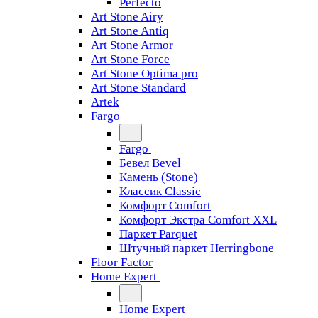
Perfecto
Art Stone Airy
Art Stone Antiq
Art Stone Armor
Art Stone Force
Art Stone Optima pro
Art Stone Standard
Artek
Fargo
Fargo
Бевел Bevel
Камень (Stone)
Классик Classic
Комфорт Comfort
Комфорт Экстра Comfort XXL
Паркет Parquet
Штучный паркет Herringbone
Floor Factor
Home Expert
Home Expert