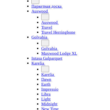
Паркетная доска
Auswood
Auswood
Travel
Travel Herringbone
Golvabia
Golvabia
Maxwood Lodge XL
Intasa Galparquet
Karelia
Karelia
Dawn
Earth
Impressio
Libra
Light
Midnight
New Time