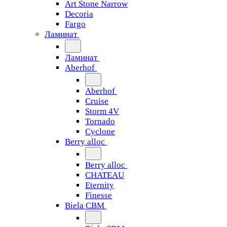
Art Stone Narrow
Decoria
Fargo
Ламинат
Ламинат
Aberhof
Aberhof
Cruise
Storm 4V
Tornado
Сyclone
Berry alloc
Berry alloc
CHATEAU
Eternity
Finesse
Biela CBM