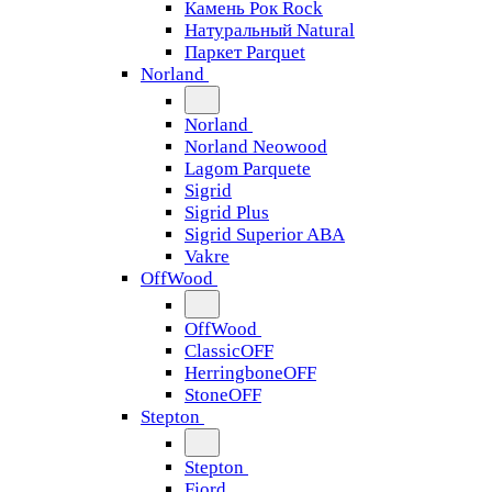
Камень Рок Rock
Натуральный Natural
Паркет Parquet
Norland
Norland
Norland Neowood
Lagom Parquete
Sigrid
Sigrid Plus
Sigrid Superior ABA
Vakre
OffWood
OffWood
ClassicOFF
HerringboneOFF
StoneOFF
Stepton
Stepton
Fjord