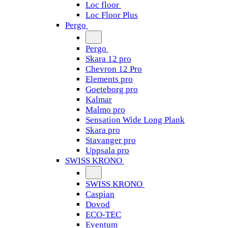
Loc floor
Loc Floor Plus
Pergo
Pergo
Skara 12 pro
Chevron 12 Pro
Elements pro
Goeteborg pro
Kalmar
Malmo pro
Sensation Wide Long Plank
Skara pro
Stavanger pro
Uppsala pro
SWISS KRONO
SWISS KRONO
Caspian
Dovod
ECO-TEC
Eventum