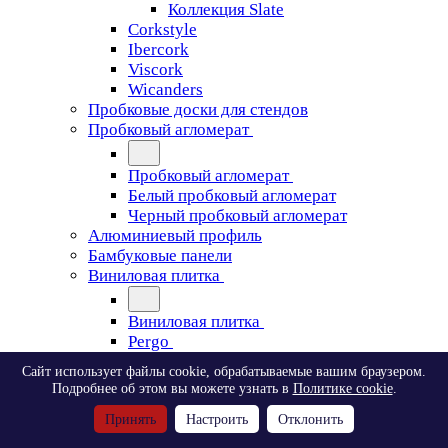
Коллекция Slate
Corkstyle
Ibercork
Viscork
Wicanders
Пробковые доски для стендов
Пробковый агломерат
Пробковый агломерат
Белый пробковый агломерат
Черный пробковый агломерат
Алюминиевый профиль
Бамбуковые панели
Виниловая плитка
Виниловая плитка
Pergo
Сайт использует файлы cookie, обрабатываемые вашим браузером.
Pergo
Подробнее об этом вы можете узнать в
Политике cookie
.
Classic Plank Optimum Glue
Принять
Настроить
Отклонить
Modern Plank Optimum Glue
Tile Optimum Glue