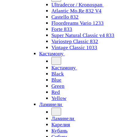
Ultradecor / Kronospan
Atlantic Mo.Re 832 V4
Castello 832
Floordreams Vario 1233
Forte 833
Super Natural Classic v4 833
Variostep Classic 832
Vintage Classic 1033
Кастамону
Кастамону
Black
Blue
Green
Red
Yellow
Ламинели
Ламинели
Карелия
Кубань
Сибирь