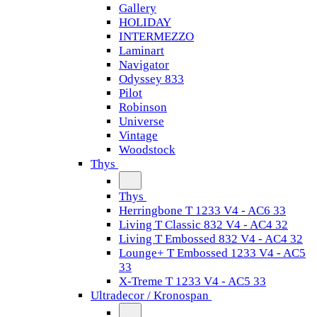
Gallery
HOLIDAY
INTERMEZZO
Laminart
Navigator
Odyssey 833
Pilot
Robinson
Universe
Vintage
Woodstock
Thys
Thys
Herringbone T 1233 V4 - AC6 33
Living T Classic 832 V4 - AC4 32
Living T Embossed 832 V4 - AC4 32
Lounge+ T Embossed 1233 V4 - AC5
33
X-Treme T 1233 V4 - AC5 33
Ultradecor / Kronospan