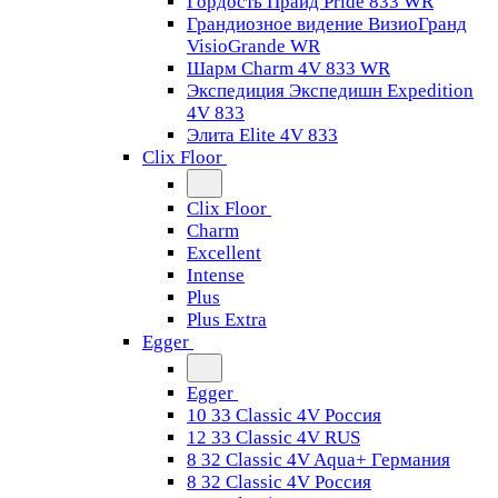
Гордость Прайд Pride 833 WR
Грандиозное видение ВизиоГранд
VisioGrande WR
Шарм Charm 4V 833 WR
Экспедиция Экспедишн Expedition
4V 833
Элита Elite 4V 833
Clix Floor
Clix Floor
Charm
Excellent
Intense
Plus
Plus Extra
Egger
Egger
10 33 Classic 4V Россия
12 33 Classic 4V RUS
8 32 Classic 4V Aqua+ Германия
8 32 Classic 4V Россия