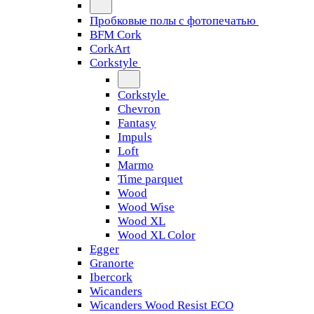
Пробковые полы с фотопечатью
BFM Cork
CorkArt
Corkstyle
Corkstyle
Chevron
Fantasy
Impuls
Loft
Marmo
Time parquet
Wood
Wood Wise
Wood XL
Wood XL Color
Egger
Granorte
Ibercork
Wicanders
Wicanders Wood Resist ECO