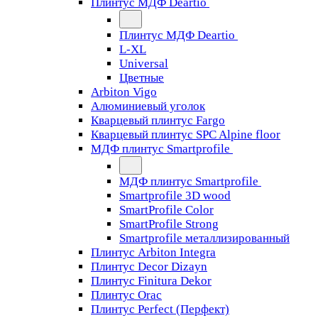
Плинтус МДФ Deartio
Плинтус МДФ Deartio
L-XL
Universal
Цветные
Arbiton Vigo
Алюминиевый уголок
Кварцевый плинтус Fargo
Кварцевый плинтус SPC Alpine floor
МДФ плинтус Smartprofile
МДФ плинтус Smartprofile
Smartprofile 3D wood
SmartProfile Color
SmartProfile Strong
Smartprofile металлизированный
Плинтус Arbiton Integra
Плинтус Decor Dizayn
Плинтус Finitura Dekor
Плинтус Orac
Плинтус Perfect (Перфект)