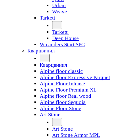
Urban
Weave
Tarkett
Tarkett
Deep House
Wicanders Start SPC
Кварцвинил
Кварцвинил
Alpine floor classic
Alpine floor Expressive Parquet
Alpine Floor Intense
Alpine Floor Premium XL
Alpine floor Real wood
Alpine floor Sequoia
Alpine Floor Stone
Art Stone
Art Stone
Art Stone Armor MPL