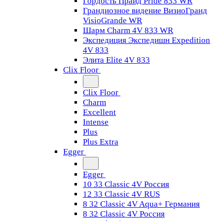
Гордость Прайд Pride 833 WR
Грандиозное видение ВизиоГранд
VisioGrande WR
Шарм Charm 4V 833 WR
Экспедиция Экспедишн Expedition
4V 833
Элита Elite 4V 833
Clix Floor
Clix Floor
Charm
Excellent
Intense
Plus
Plus Extra
Egger
Egger
10 33 Classic 4V Россия
12 33 Classic 4V RUS
8 32 Classic 4V Aqua+ Германия
8 32 Classic 4V Россия