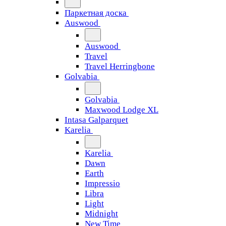
Паркетная доска
Auswood
Auswood
Travel
Travel Herringbone
Golvabia
Golvabia
Maxwood Lodge XL
Intasa Galparquet
Karelia
Karelia
Dawn
Earth
Impressio
Libra
Light
Midnight
New Time