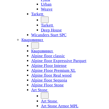
Urban
Weave
Tarkett
Tarkett
Deep House
Wicanders Start SPC
Кварцвинил
Кварцвинил
Alpine floor classic
Alpine floor Expressive Parquet
Alpine Floor Intense
Alpine Floor Premium XL
Alpine floor Real wood
Alpine floor Sequoia
Alpine Floor Stone
Art Stone
Art Stone
Art Stone Armor MPL