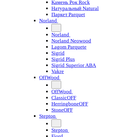
Камень Рок Rock
Натуральный Natural
Паркет Parquet
Norland
Norland
Norland Neowood
Lagom Parquete
Sigrid
Sigrid Plus
Sigrid Superior ABA
Vakre
OffWood
OffWood
ClassicOFF
HerringboneOFF
StoneOFF
Stepton
Stepton
Fjord