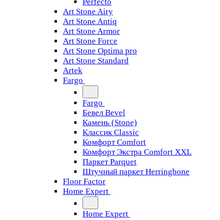
Perfecto
Art Stone Airy
Art Stone Antiq
Art Stone Armor
Art Stone Force
Art Stone Optima pro
Art Stone Standard
Artek
Fargo
Fargo
Бевел Bevel
Камень (Stone)
Классик Classic
Комфорт Comfort
Комфорт Экстра Comfort XXL
Паркет Parquet
Штучный паркет Herringbone
Floor Factor
Home Expert
Home Expert