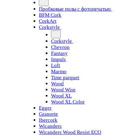
Пробковые полы с фотопечатью
BFM Cork
CorkArt
Corkstyle
Corkstyle
Chevron
Fantasy
Impuls
Loft
Marmo
Time parquet
Wood
Wood Wise
Wood XL
Wood XL Color
Egger
Granorte
Ibercork
Wicanders
Wicanders Wood Resist ECO