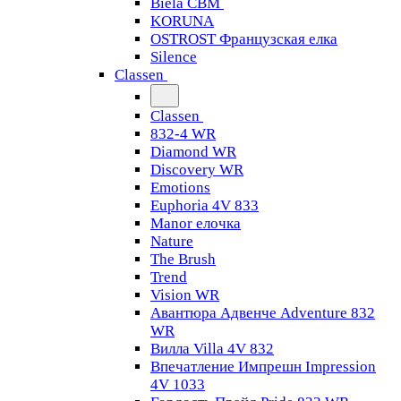
Biela CBM
KORUNA
OSTROST Французская елка
Silence
Classen
Classen
832-4 WR
Diamond WR
Discovery WR
Emotions
Euphoria 4V 833
Manor елочка
Nature
The Brush
Trend
Vision WR
Авантюра Адвенче Adventure 832
WR
Вилла Villa 4V 832
Впечатление Импрешн Impression
4V 1033