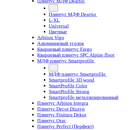
Плинтус МДФ Deartio
Плинтус МДФ Deartio
L-XL
Universal
Цветные
Arbiton Vigo
Алюминиевый уголок
Кварцевый плинтус Fargo
Кварцевый плинтус SPC Alpine floor
МДФ плинтус Smartprofile
МДФ плинтус Smartprofile
Smartprofile 3D wood
SmartProfile Color
SmartProfile Strong
Smartprofile металлизированный
Плинтус Arbiton Integra
Плинтус Decor Dizayn
Плинтус Finitura Dekor
Плинтус Orac
Плинтус Perfect (Перфект)