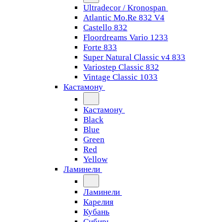
Ultradecor / Kronospan
Atlantic Mo.Re 832 V4
Castello 832
Floordreams Vario 1233
Forte 833
Super Natural Classic v4 833
Variostep Classic 832
Vintage Classic 1033
Кастамону
Кастамону
Black
Blue
Green
Red
Yellow
Ламинели
Ламинели
Карелия
Кубань
Сибирь