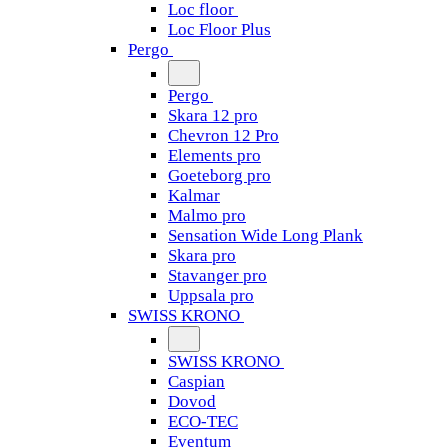
Loc floor
Loc Floor Plus
Pergo
Pergo
Skara 12 pro
Chevron 12 Pro
Elements pro
Goeteborg pro
Kalmar
Malmo pro
Sensation Wide Long Plank
Skara pro
Stavanger pro
Uppsala pro
SWISS KRONO
SWISS KRONO
Caspian
Dovod
ECO-TEC
Eventum