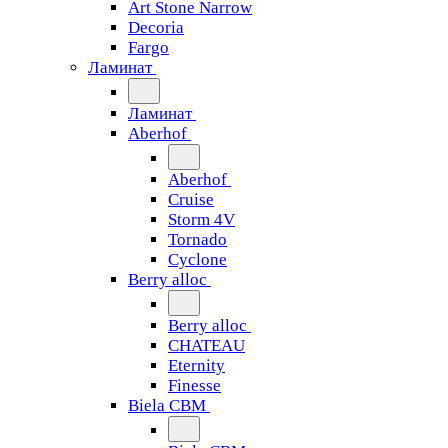
Art Stone Narrow
Decoria
Fargo
Ламинат
Ламинат
Aberhof
Aberhof
Cruise
Storm 4V
Tornado
Сyclone
Berry alloc
Berry alloc
CHATEAU
Eternity
Finesse
Biela CBM