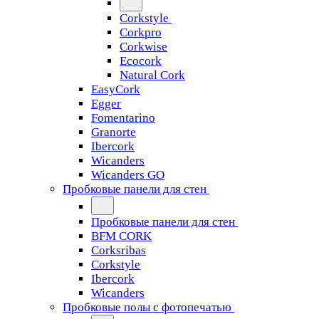
Corkstyle
Corkpro
Corkwise
Ecocork
Natural Cork
EasyCork
Egger
Fomentarino
Granorte
Ibercork
Wicanders
Wicanders GO
Пробковые панели для стен
Пробковые панели для стен
BFM CORK
Corksribas
Corkstyle
Ibercork
Wicanders
Пробковые полы с фотопечатью