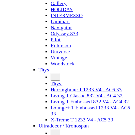
Gallery
HOLIDAY
INTERMEZZO
Laminart
Navigator
Odyssey 833
Pilot
Robinson
Universe
Vintage
Woodstock
Thys
Thys
Herringbone T 1233 V4 - AC6 33
Living T Classic 832 V4 - AC4 32
Living T Embossed 832 V4 - AC4 32
Lounge+ T Embossed 1233 V4 - AC5
33
X-Treme T 1233 V4 - AC5 33
Ultradecor / Kronospan