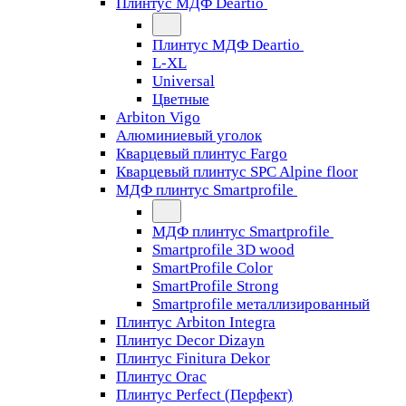
Плинтус МДФ Deartio
Плинтус МДФ Deartio
L-XL
Universal
Цветные
Arbiton Vigo
Алюминиевый уголок
Кварцевый плинтус Fargo
Кварцевый плинтус SPC Alpine floor
МДФ плинтус Smartprofile
МДФ плинтус Smartprofile
Smartprofile 3D wood
SmartProfile Color
SmartProfile Strong
Smartprofile металлизированный
Плинтус Arbiton Integra
Плинтус Decor Dizayn
Плинтус Finitura Dekor
Плинтус Orac
Плинтус Perfect (Перфект)