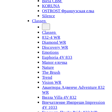
Biela CBM
KORUNA
OSTROST Французская елка
Silence
Classen
Classen
832-4 WR
Diamond WR
Discovery WR
Emotions
Euphoria 4V 833
Manor елочка
Nature
The Brush
Trend
Vision WR
Авантюра Адвенче Adventure 832
WR
Вилла Villa 4V 832
Впечатление Импрешн Impression
4V 1033