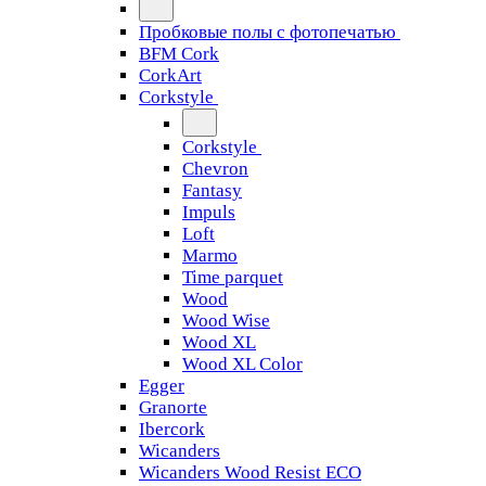
Пробковые полы с фотопечатью
BFM Cork
CorkArt
Corkstyle
Corkstyle
Chevron
Fantasy
Impuls
Loft
Marmo
Time parquet
Wood
Wood Wise
Wood XL
Wood XL Color
Egger
Granorte
Ibercork
Wicanders
Wicanders Wood Resist ECO