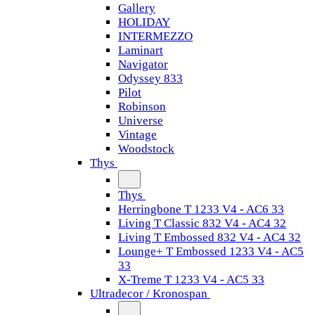
Gallery
HOLIDAY
INTERMEZZO
Laminart
Navigator
Odyssey 833
Pilot
Robinson
Universe
Vintage
Woodstock
Thys
Thys
Herringbone T 1233 V4 - AC6 33
Living T Classic 832 V4 - AC4 32
Living T Embossed 832 V4 - AC4 32
Lounge+ T Embossed 1233 V4 - AC5
33
X-Treme T 1233 V4 - AC5 33
Ultradecor / Kronospan