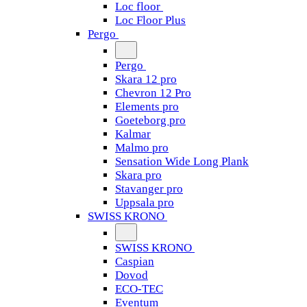
Loc floor
Loc Floor Plus
Pergo
Pergo
Skara 12 pro
Chevron 12 Pro
Elements pro
Goeteborg pro
Kalmar
Malmo pro
Sensation Wide Long Plank
Skara pro
Stavanger pro
Uppsala pro
SWISS KRONO
SWISS KRONO
Caspian
Dovod
ECO-TEC
Eventum