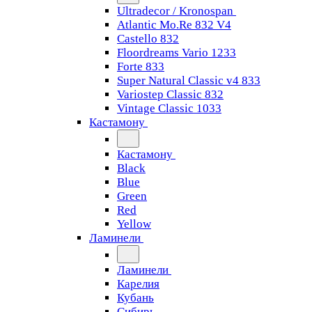
Ultradecor / Kronospan
Atlantic Mo.Re 832 V4
Castello 832
Floordreams Vario 1233
Forte 833
Super Natural Classic v4 833
Variostep Classic 832
Vintage Classic 1033
Кастамону
Кастамону
Black
Blue
Green
Red
Yellow
Ламинели
Ламинели
Карелия
Кубань
Сибирь