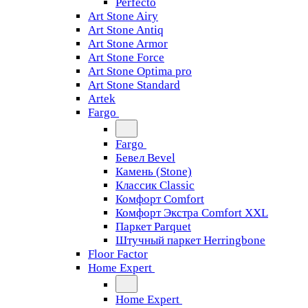
Perfecto
Art Stone Airy
Art Stone Antiq
Art Stone Armor
Art Stone Force
Art Stone Optima pro
Art Stone Standard
Artek
Fargo
Fargo
Бевел Bevel
Камень (Stone)
Классик Classic
Комфорт Comfort
Комфорт Экстра Comfort XXL
Паркет Parquet
Штучный паркет Herringbone
Floor Factor
Home Expert
Home Expert