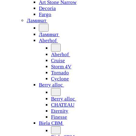
Art Stone Narrow
Decoria
Fargo
Ламинат
Ламинат
Aberhof
Aberhof
Cruise
Storm 4V
Tornado
Сyclone
Berry alloc
Berry alloc
CHATEAU
Eternity
Finesse
Biela CBM