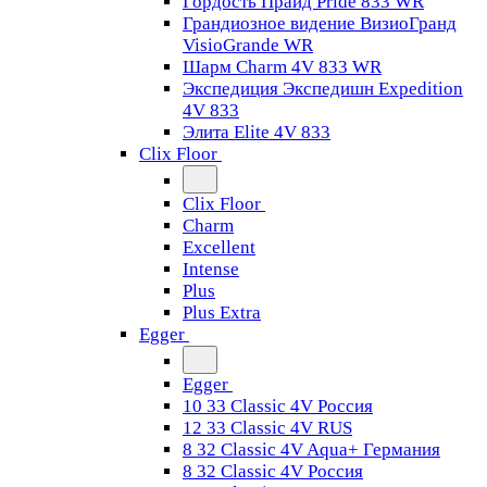
Гордость Прайд Pride 833 WR
Грандиозное видение ВизиоГранд
VisioGrande WR
Шарм Charm 4V 833 WR
Экспедиция Экспедишн Expedition
4V 833
Элита Elite 4V 833
Clix Floor
Clix Floor
Charm
Excellent
Intense
Plus
Plus Extra
Egger
Egger
10 33 Classic 4V Россия
12 33 Classic 4V RUS
8 32 Classic 4V Aqua+ Германия
8 32 Classic 4V Россия