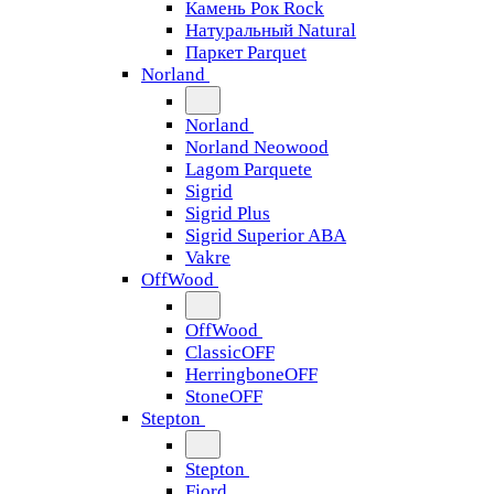
Камень Рок Rock
Натуральный Natural
Паркет Parquet
Norland
Norland
Norland Neowood
Lagom Parquete
Sigrid
Sigrid Plus
Sigrid Superior ABA
Vakre
OffWood
OffWood
ClassicOFF
HerringboneOFF
StoneOFF
Stepton
Stepton
Fjord