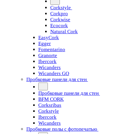
Corkstyle
Corkpro
Corkwise
Ecocork
Natural Cork
EasyCork
Egger
Fomentarino
Granorte
Ibercork
Wicanders
Wicanders GO
Пробковые панели для стен
Пробковые панели для стен
BFM CORK
Corksribas
Corkstyle
Ibercork
Wicanders
Пробковые полы с фотопечатью