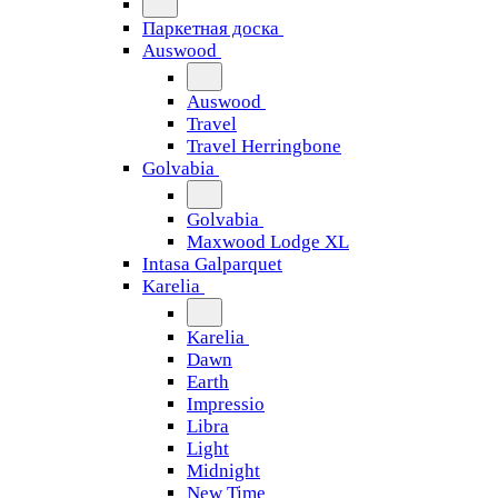
Паркетная доска
Auswood
Auswood
Travel
Travel Herringbone
Golvabia
Golvabia
Maxwood Lodge XL
Intasa Galparquet
Karelia
Karelia
Dawn
Earth
Impressio
Libra
Light
Midnight
New Time