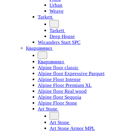
Urban
Weave
Tarkett
Tarkett
Deep House
Wicanders Start SPC
Кварцвинил
Кварцвинил
Alpine floor classic
Alpine floor Expressive Parquet
Alpine Floor Intense
Alpine Floor Premium XL
Alpine floor Real wood
Alpine floor Sequoia
Alpine Floor Stone
Art Stone
Art Stone
Art Stone Armor MPL