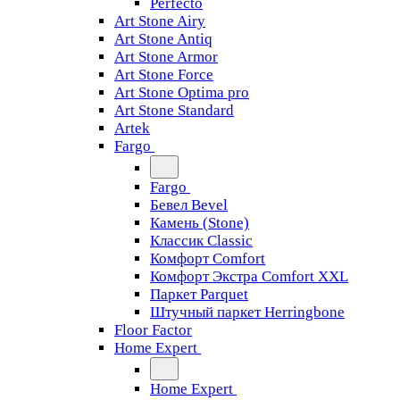
Perfecto
Art Stone Airy
Art Stone Antiq
Art Stone Armor
Art Stone Force
Art Stone Optima pro
Art Stone Standard
Artek
Fargo
Fargo
Бевел Bevel
Камень (Stone)
Классик Classic
Комфорт Comfort
Комфорт Экстра Comfort XXL
Паркет Parquet
Штучный паркет Herringbone
Floor Factor
Home Expert
Home Expert