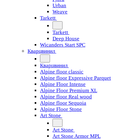
Urban
Weave
Tarkett
Tarkett
Deep House
Wicanders Start SPC
Кварцвинил
Кварцвинил
Alpine floor classic
Alpine floor Expressive Parquet
Alpine Floor Intense
Alpine Floor Premium XL
Alpine floor Real wood
Alpine floor Sequoia
Alpine Floor Stone
Art Stone
Art Stone
Art Stone Armor MPL