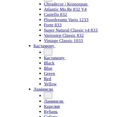
Ultradecor / Kronospan
Atlantic Mo.Re 832 V4
Castello 832
Floordreams Vario 1233
Forte 833
Super Natural Classic v4 833
Variostep Classic 832
Vintage Classic 1033
Кастамону
Кастамону
Black
Blue
Green
Red
Yellow
Ламинели
Ламинели
Карелия
Кубань
Сибирь