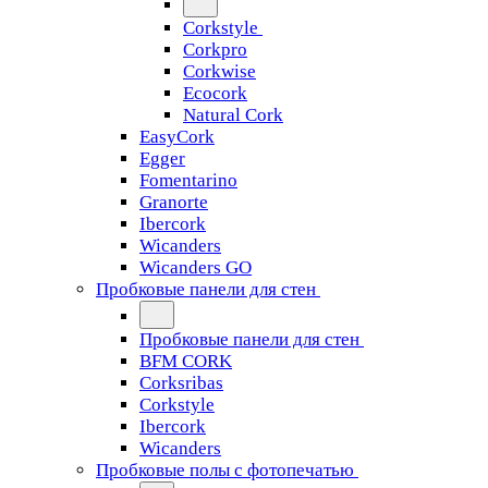
Corkstyle
Corkpro
Corkwise
Ecocork
Natural Cork
EasyCork
Egger
Fomentarino
Granorte
Ibercork
Wicanders
Wicanders GO
Пробковые панели для стен
Пробковые панели для стен
BFM CORK
Corksribas
Corkstyle
Ibercork
Wicanders
Пробковые полы с фотопечатью