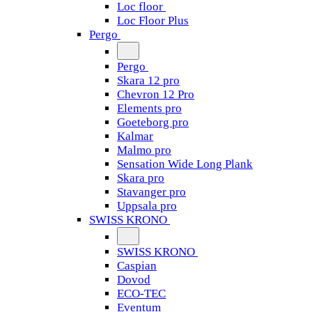
Loc floor
Loc Floor Plus
Pergo
Pergo
Skara 12 pro
Chevron 12 Pro
Elements pro
Goeteborg pro
Kalmar
Malmo pro
Sensation Wide Long Plank
Skara pro
Stavanger pro
Uppsala pro
SWISS KRONO
SWISS KRONO
Caspian
Dovod
ECO-TEC
Eventum