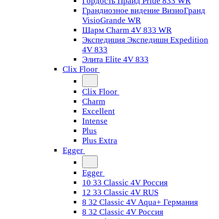
Гордость Прайд Pride 833 WR
Грандиозное видение ВизиоГранд
VisioGrande WR
Шарм Charm 4V 833 WR
Экспедиция Экспедишн Expedition
4V 833
Элита Elite 4V 833
Clix Floor
Clix Floor
Charm
Excellent
Intense
Plus
Plus Extra
Egger
Egger
10 33 Classic 4V Россия
12 33 Classic 4V RUS
8 32 Classic 4V Aqua+ Германия
8 32 Classic 4V Россия