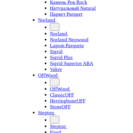
Камень Рок Rock
Натуральный Natural
Паркет Parquet
Norland
Norland
Norland Neowood
Lagom Parquete
Sigrid
Sigrid Plus
Sigrid Superior ABA
Vakre
OffWood
OffWood
ClassicOFF
HerringboneOFF
StoneOFF
Stepton
Stepton
Fjord