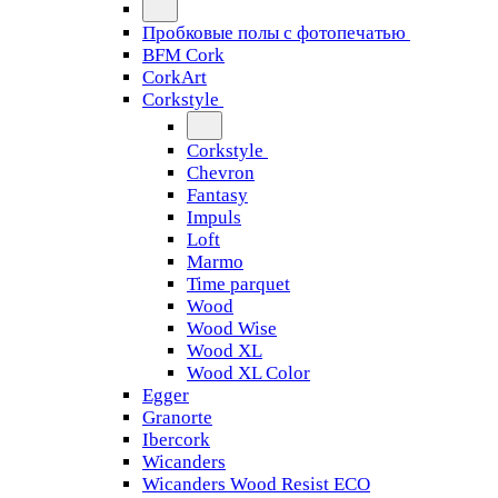
Пробковые полы с фотопечатью
BFM Cork
CorkArt
Corkstyle
Corkstyle
Chevron
Fantasy
Impuls
Loft
Marmo
Time parquet
Wood
Wood Wise
Wood XL
Wood XL Color
Egger
Granorte
Ibercork
Wicanders
Wicanders Wood Resist ECO