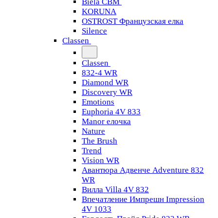
Biela CBM
KORUNA
OSTROST Французская елка
Silence
Classen
Classen
832-4 WR
Diamond WR
Discovery WR
Emotions
Euphoria 4V 833
Manor елочка
Nature
The Brush
Trend
Vision WR
Авантюра Адвенче Adventure 832
WR
Вилла Villa 4V 832
Впечатление Импрешн Impression
4V 1033