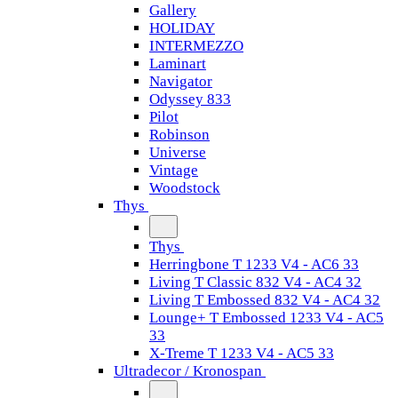
Gallery
HOLIDAY
INTERMEZZO
Laminart
Navigator
Odyssey 833
Pilot
Robinson
Universe
Vintage
Woodstock
Thys
Thys
Herringbone T 1233 V4 - AC6 33
Living T Classic 832 V4 - AC4 32
Living T Embossed 832 V4 - AC4 32
Lounge+ T Embossed 1233 V4 - AC5
33
X-Treme T 1233 V4 - AC5 33
Ultradecor / Kronospan