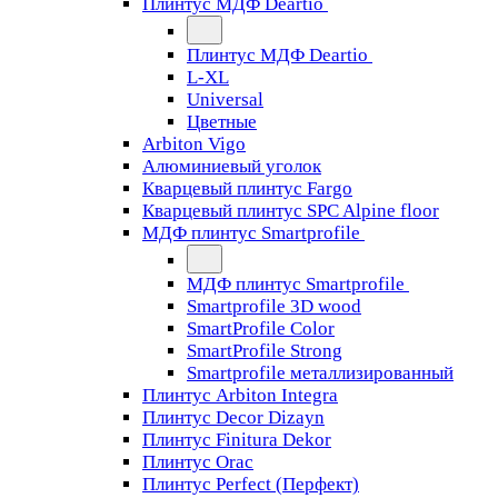
Плинтус МДФ Deartio
Плинтус МДФ Deartio
L-XL
Universal
Цветные
Arbiton Vigo
Алюминиевый уголок
Кварцевый плинтус Fargo
Кварцевый плинтус SPC Alpine floor
МДФ плинтус Smartprofile
МДФ плинтус Smartprofile
Smartprofile 3D wood
SmartProfile Color
SmartProfile Strong
Smartprofile металлизированный
Плинтус Arbiton Integra
Плинтус Decor Dizayn
Плинтус Finitura Dekor
Плинтус Orac
Плинтус Perfect (Перфект)