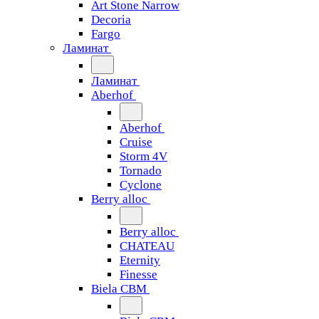
Art Stone Narrow
Decoria
Fargo
Ламинат
Ламинат
Aberhof
Aberhof
Cruise
Storm 4V
Tornado
Сyclone
Berry alloc
Berry alloc
CHATEAU
Eternity
Finesse
Biela CBM