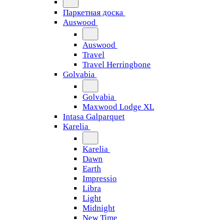
Паркетная доска
Auswood
Auswood
Travel
Travel Herringbone
Golvabia
Golvabia
Maxwood Lodge XL
Intasa Galparquet
Karelia
Karelia
Dawn
Earth
Impressio
Libra
Light
Midnight
New Time