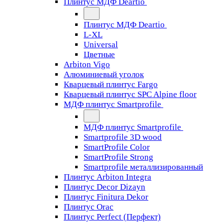
Плинтус МДФ Deartio
Плинтус МДФ Deartio
L-XL
Universal
Цветные
Arbiton Vigo
Алюминиевый уголок
Кварцевый плинтус Fargo
Кварцевый плинтус SPC Alpine floor
МДФ плинтус Smartprofile
МДФ плинтус Smartprofile
Smartprofile 3D wood
SmartProfile Color
SmartProfile Strong
Smartprofile металлизированный
Плинтус Arbiton Integra
Плинтус Decor Dizayn
Плинтус Finitura Dekor
Плинтус Orac
Плинтус Perfect (Перфект)