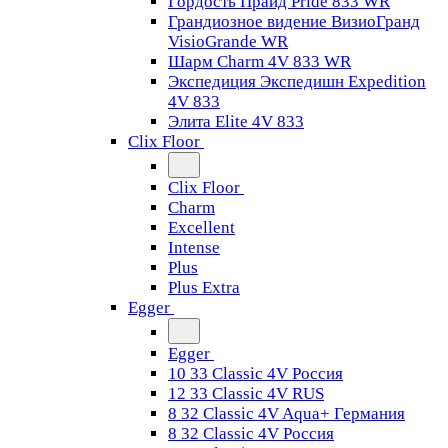
Гордость Прайд Pride 833 WR
Грандиозное видение ВизиоГранд
VisioGrande WR
Шарм Charm 4V 833 WR
Экспедиция Экспедишн Expedition
4V 833
Элита Elite 4V 833
Clix Floor
Clix Floor
Charm
Excellent
Intense
Plus
Plus Extra
Egger
Egger
10 33 Classic 4V Россия
12 33 Classic 4V RUS
8 32 Classic 4V Aqua+ Германия
8 32 Classic 4V Россия