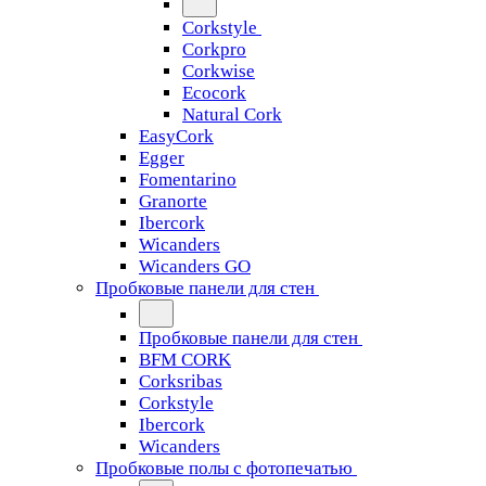
Corkstyle
Corkpro
Corkwise
Ecocork
Natural Cork
EasyCork
Egger
Fomentarino
Granorte
Ibercork
Wicanders
Wicanders GO
Пробковые панели для стен
Пробковые панели для стен
BFM CORK
Corksribas
Corkstyle
Ibercork
Wicanders
Пробковые полы с фотопечатью