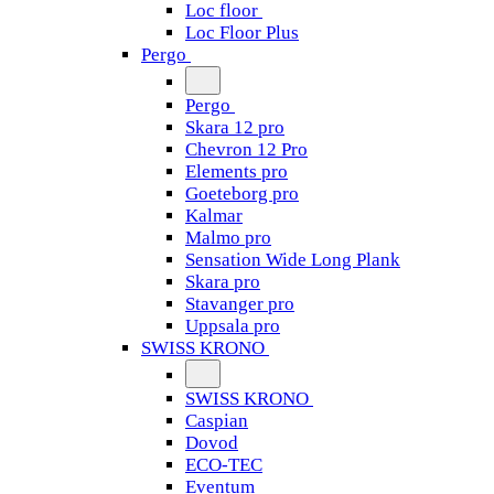
Loc floor
Loc Floor Plus
Pergo
Pergo
Skara 12 pro
Chevron 12 Pro
Elements pro
Goeteborg pro
Kalmar
Malmo pro
Sensation Wide Long Plank
Skara pro
Stavanger pro
Uppsala pro
SWISS KRONO
SWISS KRONO
Caspian
Dovod
ECO-TEC
Eventum