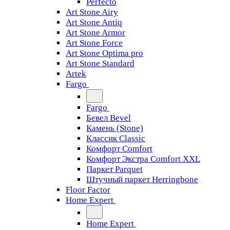
Perfecto
Art Stone Airy
Art Stone Antiq
Art Stone Armor
Art Stone Force
Art Stone Optima pro
Art Stone Standard
Artek
Fargo
Fargo
Бевел Bevel
Камень (Stone)
Классик Classic
Комфорт Comfort
Комфорт Экстра Comfort XXL
Паркет Parquet
Штучный паркет Herringbone
Floor Factor
Home Expert
Home Expert