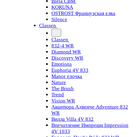
Biela CBM
KORUNA
OSTROST Французская елка
Silence
Classen
Classen
832-4 WR
Diamond WR
Discovery WR
Emotions
Euphoria 4V 833
Manor елочка
Nature
The Brush
Trend
Vision WR
Авантюра Адвенче Adventure 832
WR
Вилла Villa 4V 832
Впечатление Импрешн Impression
4V 1033