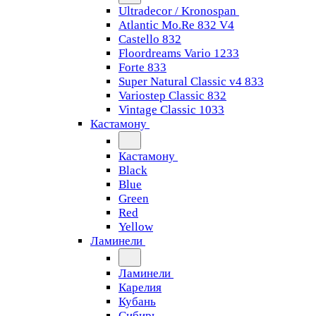
Ultradecor / Kronospan
Atlantic Mo.Re 832 V4
Castello 832
Floordreams Vario 1233
Forte 833
Super Natural Classic v4 833
Variostep Classic 832
Vintage Classic 1033
Кастамону
Кастамону
Black
Blue
Green
Red
Yellow
Ламинели
Ламинели
Карелия
Кубань
Сибирь