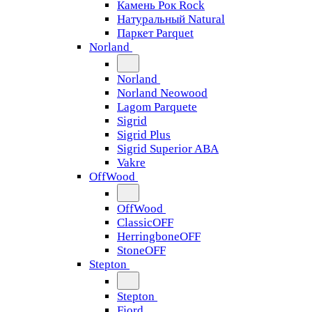
Камень Рок Rock
Натуральный Natural
Паркет Parquet
Norland
Norland
Norland Neowood
Lagom Parquete
Sigrid
Sigrid Plus
Sigrid Superior ABA
Vakre
OffWood
OffWood
ClassicOFF
HerringboneOFF
StoneOFF
Stepton
Stepton
Fjord