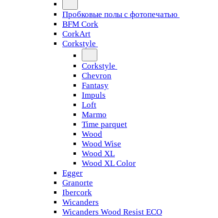
Пробковые полы с фотопечатью
BFM Cork
CorkArt
Corkstyle
Corkstyle
Chevron
Fantasy
Impuls
Loft
Marmo
Time parquet
Wood
Wood Wise
Wood XL
Wood XL Color
Egger
Granorte
Ibercork
Wicanders
Wicanders Wood Resist ECO