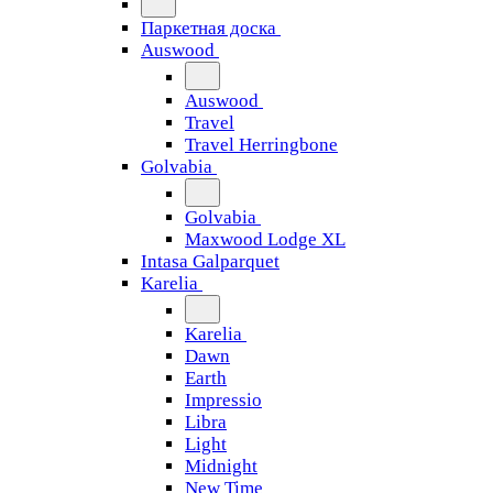
Паркетная доска
Auswood
Auswood
Travel
Travel Herringbone
Golvabia
Golvabia
Maxwood Lodge XL
Intasa Galparquet
Karelia
Karelia
Dawn
Earth
Impressio
Libra
Light
Midnight
New Time