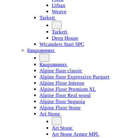
Urban
Weave
Tarkett
Tarkett
Deep House
Wicanders Start SPC
Кварцвинил
Кварцвинил
Alpine floor classic
Alpine floor Expressive Parquet
Alpine Floor Intense
Alpine Floor Premium XL
Alpine floor Real wood
Alpine floor Sequoia
Alpine Floor Stone
Art Stone
Art Stone
Art Stone Armor MPL