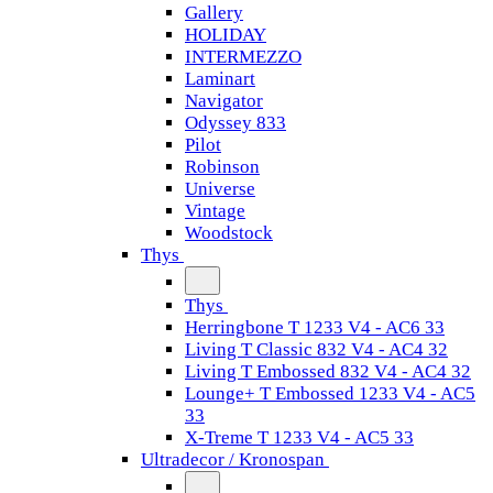
Gallery
HOLIDAY
INTERMEZZO
Laminart
Navigator
Odyssey 833
Pilot
Robinson
Universe
Vintage
Woodstock
Thys
Thys
Herringbone T 1233 V4 - AC6 33
Living T Classic 832 V4 - AC4 32
Living T Embossed 832 V4 - AC4 32
Lounge+ T Embossed 1233 V4 - AC5
33
X-Treme T 1233 V4 - AC5 33
Ultradecor / Kronospan