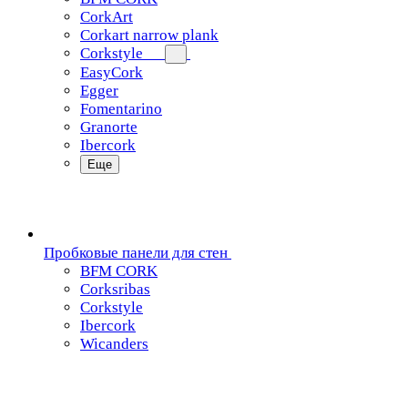
CorkArt
Corkart narrow plank
Corkstyle
EasyCork
Egger
Fomentarino
Granorte
Ibercork
Еще
Пробковые панели для стен
BFM CORK
Corksribas
Corkstyle
Ibercork
Wicanders