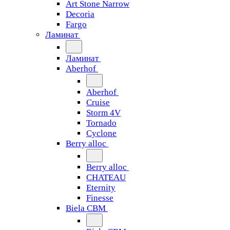
Art Stone Narrow
Decoria
Fargo
Ламинат
Ламинат
Aberhof
Aberhof
Cruise
Storm 4V
Tornado
Сyclone
Berry alloc
Berry alloc
CHATEAU
Eternity
Finesse
Biela CBM