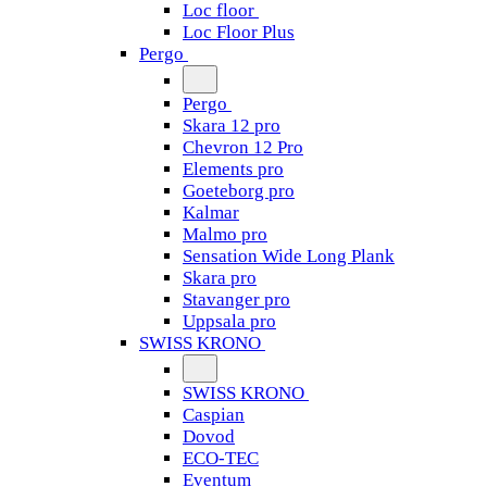
Loc floor
Loc Floor Plus
Pergo
Pergo
Skara 12 pro
Chevron 12 Pro
Elements pro
Goeteborg pro
Kalmar
Malmo pro
Sensation Wide Long Plank
Skara pro
Stavanger pro
Uppsala pro
SWISS KRONO
SWISS KRONO
Caspian
Dovod
ECO-TEC
Eventum