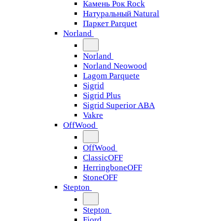
Камень Рок Rock
Натуральный Natural
Паркет Parquet
Norland
Norland
Norland Neowood
Lagom Parquete
Sigrid
Sigrid Plus
Sigrid Superior ABA
Vakre
OffWood
OffWood
ClassicOFF
HerringboneOFF
StoneOFF
Stepton
Stepton
Fjord