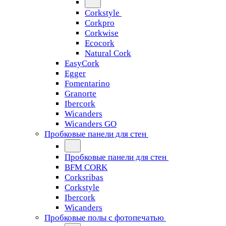
Corkstyle
Corkpro
Corkwise
Ecocork
Natural Cork
EasyCork
Egger
Fomentarino
Granorte
Ibercork
Wicanders
Wicanders GO
Пробковые панели для стен
Пробковые панели для стен
BFM CORK
Corksribas
Corkstyle
Ibercork
Wicanders
Пробковые полы с фотопечатью