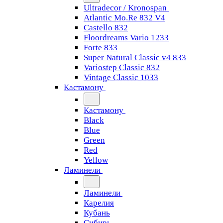
Ultradecor / Kronospan
Atlantic Mo.Re 832 V4
Castello 832
Floordreams Vario 1233
Forte 833
Super Natural Classic v4 833
Variostep Classic 832
Vintage Classic 1033
Кастамону
Кастамону
Black
Blue
Green
Red
Yellow
Ламинели
Ламинели
Карелия
Кубань
Сибирь