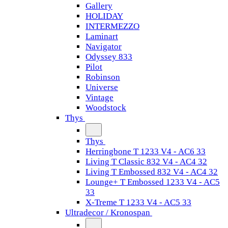
Gallery
HOLIDAY
INTERMEZZO
Laminart
Navigator
Odyssey 833
Pilot
Robinson
Universe
Vintage
Woodstock
Thys
Thys
Herringbone T 1233 V4 - AC6 33
Living T Classic 832 V4 - AC4 32
Living T Embossed 832 V4 - AC4 32
Lounge+ T Embossed 1233 V4 - AC5
33
X-Treme T 1233 V4 - AC5 33
Ultradecor / Kronospan