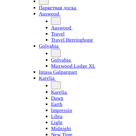
Паркетная доска
Auswood
Auswood
Travel
Travel Herringbone
Golvabia
Golvabia
Maxwood Lodge XL
Intasa Galparquet
Karelia
Karelia
Dawn
Earth
Impressio
Libra
Light
Midnight
New Time