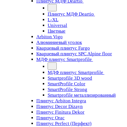
Плинтус МДФ Deartio
Плинтус МДФ Deartio
L-XL
Universal
Цветные
Arbiton Vigo
Алюминиевый уголок
Кварцевый плинтус Fargo
Кварцевый плинтус SPC Alpine floor
МДФ плинтус Smartprofile
МДФ плинтус Smartprofile
Smartprofile 3D wood
SmartProfile Color
SmartProfile Strong
Smartprofile металлизированный
Плинтус Arbiton Integra
Плинтус Decor Dizayn
Плинтус Finitura Dekor
Плинтус Orac
Плинтус Perfect (Перфект)