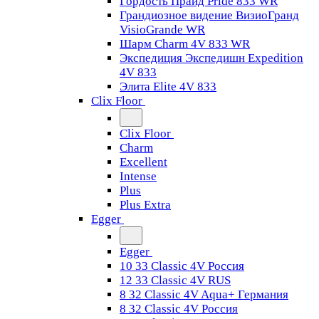
Гордость Прайд Pride 833 WR
Грандиозное видение ВизиоГранд
VisioGrande WR
Шарм Charm 4V 833 WR
Экспедиция Экспедишн Expedition
4V 833
Элита Elite 4V 833
Clix Floor
Clix Floor
Charm
Excellent
Intense
Plus
Plus Extra
Egger
Egger
10 33 Classic 4V Россия
12 33 Classic 4V RUS
8 32 Classic 4V Aqua+ Германия
8 32 Classic 4V Россия