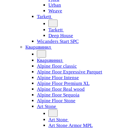
Urban
Weave
Tarkett
Tarkett
Deep House
Wicanders Start SPC
Кварцвинил
Кварцвинил
Alpine floor classic
Alpine floor Expressive Parquet
Alpine Floor Intense
Alpine Floor Premium XL
Alpine floor Real wood
Alpine floor Sequoia
Alpine Floor Stone
Art Stone
Art Stone
Art Stone Armor MPL