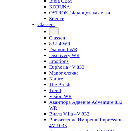
Biela CBM
KORUNA
OSTROST Французская елка
Silence
Classen
Classen
832-4 WR
Diamond WR
Discovery WR
Emotions
Euphoria 4V 833
Manor елочка
Nature
The Brush
Trend
Vision WR
Авантюра Адвенче Adventure 832
WR
Вилла Villa 4V 832
Впечатление Импрешн Impression
4V 1033