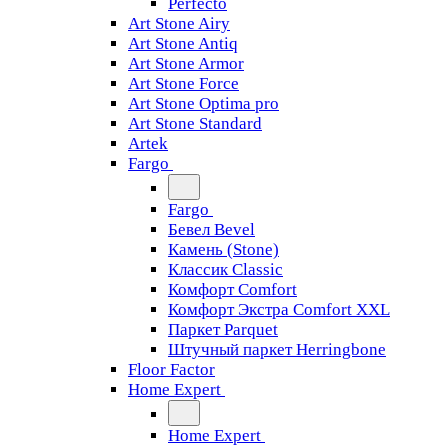
Perfecto
Art Stone Airy
Art Stone Antiq
Art Stone Armor
Art Stone Force
Art Stone Optima pro
Art Stone Standard
Artek
Fargo
Fargo
Бевел Bevel
Камень (Stone)
Классик Classic
Комфорт Comfort
Комфорт Экстра Comfort XXL
Паркет Parquet
Штучный паркет Herringbone
Floor Factor
Home Expert
Home Expert