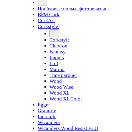
Пробковые полы с фотопечатью
BFM Cork
CorkArt
Corkstyle
Corkstyle
Chevron
Fantasy
Impuls
Loft
Marmo
Time parquet
Wood
Wood Wise
Wood XL
Wood XL Color
Egger
Granorte
Ibercork
Wicanders
Wicanders Wood Resist ECO