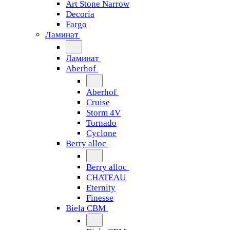
Art Stone Narrow
Decoria
Fargo
Ламинат
Ламинат
Aberhof
Aberhof
Cruise
Storm 4V
Tornado
Сyclone
Berry alloc
Berry alloc
CHATEAU
Eternity
Finesse
Biela CBM