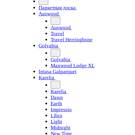
Паркетная доска
Auswood
Auswood
Travel
Travel Herringbone
Golvabia
Golvabia
Maxwood Lodge XL
Intasa Galparquet
Karelia
Karelia
Dawn
Earth
Impressio
Libra
Light
Midnight
New Time