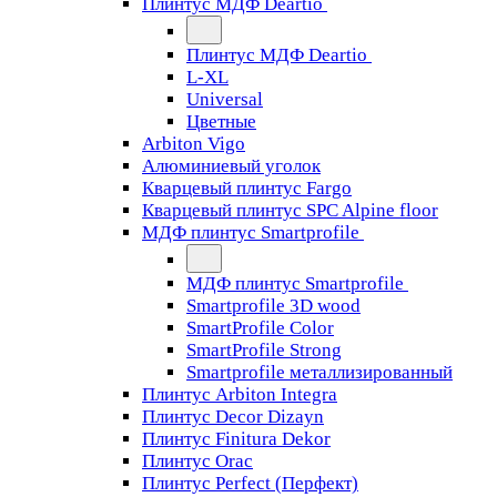
Плинтус МДФ Deartio
Плинтус МДФ Deartio
L-XL
Universal
Цветные
Arbiton Vigo
Алюминиевый уголок
Кварцевый плинтус Fargo
Кварцевый плинтус SPC Alpine floor
МДФ плинтус Smartprofile
МДФ плинтус Smartprofile
Smartprofile 3D wood
SmartProfile Color
SmartProfile Strong
Smartprofile металлизированный
Плинтус Arbiton Integra
Плинтус Decor Dizayn
Плинтус Finitura Dekor
Плинтус Orac
Плинтус Perfect (Перфект)