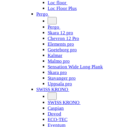
Loc floor
Loc Floor Plus
Pergo
Pergo
Skara 12 pro
Chevron 12 Pro
Elements pro
Goeteborg pro
Kalmar
Malmo pro
Sensation Wide Long Plank
Skara pro
Stavanger pro
Uppsala pro
SWISS KRONO
SWISS KRONO
Caspian
Dovod
ECO-TEC
Eventum