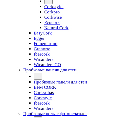
Corkstyle
Corkpro
Corkwise
Ecocork
Natural Cork
EasyCork
Egger
Fomentarino
Granorte
Ibercork
Wicanders
Wicanders GO
Пробковые панели для стен
Пробковые панели для стен
BFM CORK
Corksribas
Corkstyle
Ibercork
Wicanders
Пробковые полы с фотопечатью