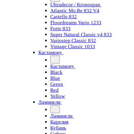
Ultradecor / Kronospan
Atlantic Mo.Re 832 V4
Castello 832
Floordreams Vario 1233
Forte 833
Super Natural Classic v4 833
Variostep Classic 832
Vintage Classic 1033
Кастамону
Кастамону
Black
Blue
Green
Red
Yellow
Ламинели
Ламинели
Карелия
Кубань
Сибирь