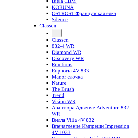
Biela CBM
KORUNA
OSTROST Французская елка
Silence
Classen
Classen
832-4 WR
Diamond WR
Discovery WR
Emotions
Euphoria 4V 833
Manor елочка
Nature
The Brush
Trend
Vision WR
Авантюра Адвенче Adventure 832
WR
Вилла Villa 4V 832
Впечатление Импрешн Impression
4V 1033