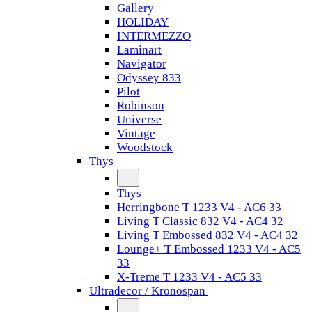
Gallery
HOLIDAY
INTERMEZZO
Laminart
Navigator
Odyssey 833
Pilot
Robinson
Universe
Vintage
Woodstock
Thys
Thys
Herringbone T 1233 V4 - AC6 33
Living T Classic 832 V4 - AC4 32
Living T Embossed 832 V4 - AC4 32
Lounge+ T Embossed 1233 V4 - AC5
33
X-Treme T 1233 V4 - AC5 33
Ultradecor / Kronospan