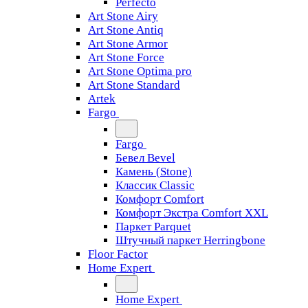
Perfecto
Art Stone Airy
Art Stone Antiq
Art Stone Armor
Art Stone Force
Art Stone Optima pro
Art Stone Standard
Artek
Fargo
Fargo
Бевел Bevel
Камень (Stone)
Классик Classic
Комфорт Comfort
Комфорт Экстра Comfort XXL
Паркет Parquet
Штучный паркет Herringbone
Floor Factor
Home Expert
Home Expert