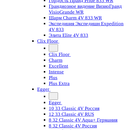
Гордость Прайд Pride 833 WR
Грандиозное видение ВизиоГранд
VisioGrande WR
Шарм Charm 4V 833 WR
Экспедиция Экспедишн Expedition
4V 833
Элита Elite 4V 833
Clix Floor
Clix Floor
Charm
Excellent
Intense
Plus
Plus Extra
Egger
Egger
10 33 Classic 4V Россия
12 33 Classic 4V RUS
8 32 Classic 4V Aqua+ Германия
8 32 Classic 4V Россия