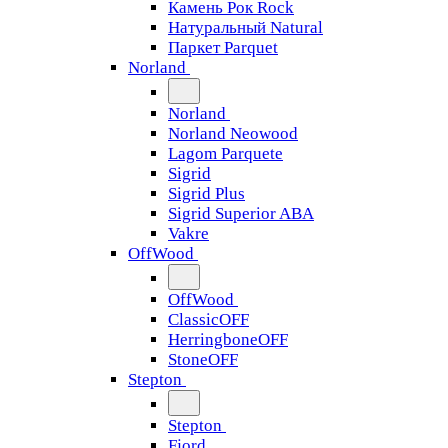
Камень Рок Rock
Натуральный Natural
Паркет Parquet
Norland
Norland
Norland Neowood
Lagom Parquete
Sigrid
Sigrid Plus
Sigrid Superior ABA
Vakre
OffWood
OffWood
ClassicOFF
HerringboneOFF
StoneOFF
Stepton
Stepton
Fjord