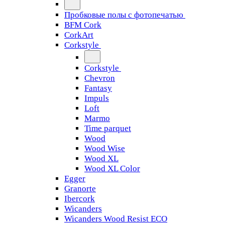
Пробковые полы с фотопечатью
BFM Cork
CorkArt
Corkstyle
Corkstyle
Chevron
Fantasy
Impuls
Loft
Marmo
Time parquet
Wood
Wood Wise
Wood XL
Wood XL Color
Egger
Granorte
Ibercork
Wicanders
Wicanders Wood Resist ECO