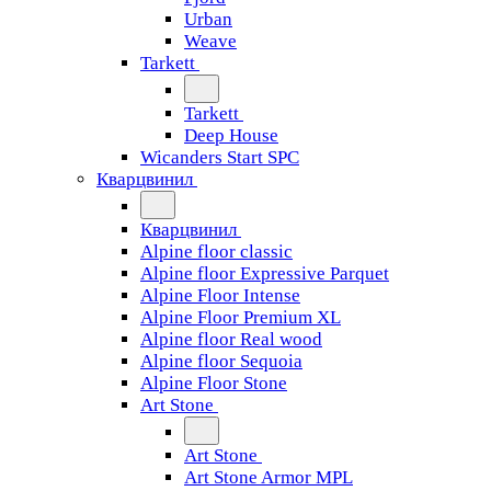
Urban
Weave
Tarkett
Tarkett
Deep House
Wicanders Start SPC
Кварцвинил
Кварцвинил
Alpine floor classic
Alpine floor Expressive Parquet
Alpine Floor Intense
Alpine Floor Premium XL
Alpine floor Real wood
Alpine floor Sequoia
Alpine Floor Stone
Art Stone
Art Stone
Art Stone Armor MPL