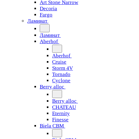
Art Stone Narrow
Decoria
Fargo
Ламинат
Ламинат
Aberhof
Aberhof
Cruise
Storm 4V
Tornado
Сyclone
Berry alloc
Berry alloc
CHATEAU
Eternity
Finesse
Biela CBM