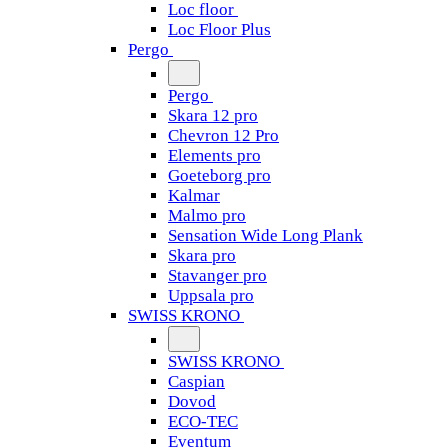
Loc floor
Loc Floor Plus
Pergo
Pergo
Skara 12 pro
Chevron 12 Pro
Elements pro
Goeteborg pro
Kalmar
Malmo pro
Sensation Wide Long Plank
Skara pro
Stavanger pro
Uppsala pro
SWISS KRONO
SWISS KRONO
Caspian
Dovod
ECO-TEC
Eventum