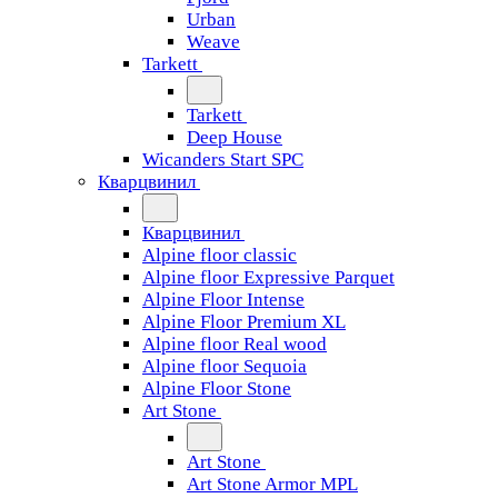
Urban
Weave
Tarkett
Tarkett
Deep House
Wicanders Start SPC
Кварцвинил
Кварцвинил
Alpine floor classic
Alpine floor Expressive Parquet
Alpine Floor Intense
Alpine Floor Premium XL
Alpine floor Real wood
Alpine floor Sequoia
Alpine Floor Stone
Art Stone
Art Stone
Art Stone Armor MPL