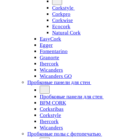
Corkstyle
Corkpro
Corkwise
Ecocork
Natural Cork
EasyCork
Egger
Fomentarino
Granorte
Ibercork
Wicanders
Wicanders GO
Пробковые панели для стен
Пробковые панели для стен
BFM CORK
Corksribas
Corkstyle
Ibercork
Wicanders
Пробковые полы с фотопечатью