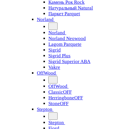
Камень Рок Rock
Натуральный Natural
Паркет Parquet
Norland
Norland
Norland Neowood
Lagom Parquete
Sigrid
Sigrid Plus
Sigrid Superior ABA
Vakre
OffWood
OffWood
ClassicOFF
HerringboneOFF
StoneOFF
Stepton
Stepton
Fjord