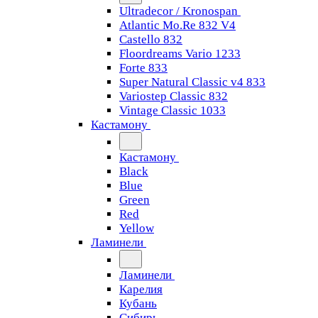
Ultradecor / Kronospan
Atlantic Mo.Re 832 V4
Castello 832
Floordreams Vario 1233
Forte 833
Super Natural Classic v4 833
Variostep Classic 832
Vintage Classic 1033
Кастамону
Кастамону
Black
Blue
Green
Red
Yellow
Ламинели
Ламинели
Карелия
Кубань
Сибирь