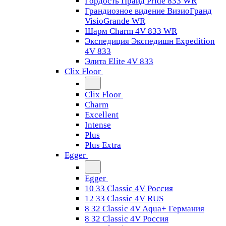
Гордость Прайд Pride 833 WR
Грандиозное видение ВизиоГранд
VisioGrande WR
Шарм Charm 4V 833 WR
Экспедиция Экспедишн Expedition
4V 833
Элита Elite 4V 833
Clix Floor
Clix Floor
Charm
Excellent
Intense
Plus
Plus Extra
Egger
Egger
10 33 Classic 4V Россия
12 33 Classic 4V RUS
8 32 Classic 4V Aqua+ Германия
8 32 Classic 4V Россия