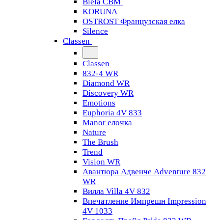
Biela CBM
KORUNA
OSTROST Французская елка
Silence
Classen
Classen
832-4 WR
Diamond WR
Discovery WR
Emotions
Euphoria 4V 833
Manor елочка
Nature
The Brush
Trend
Vision WR
Авантюра Адвенче Adventure 832
WR
Вилла Villa 4V 832
Впечатление Импрешн Impression
4V 1033