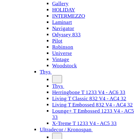
Gallery
HOLIDAY
INTERMEZZO
Laminart
Navigator
Odyssey 833
Pilot
Robinson
Universe
Vintage
Woodstock
Thys
Thys
Herringbone T 1233 V4 - AC6 33
Living T Classic 832 V4 - AC4 32
Living T Embossed 832 V4 - AC4 32
Lounge+ T Embossed 1233 V4 - AC5
33
X-Treme T 1233 V4 - AC5 33
Ultradecor / Kronospan