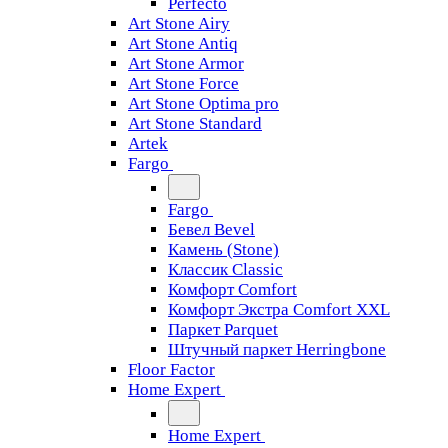
Perfecto
Art Stone Airy
Art Stone Antiq
Art Stone Armor
Art Stone Force
Art Stone Optima pro
Art Stone Standard
Artek
Fargo
Fargo
Бевел Bevel
Камень (Stone)
Классик Classic
Комфорт Comfort
Комфорт Экстра Comfort XXL
Паркет Parquet
Штучный паркет Herringbone
Floor Factor
Home Expert
Home Expert