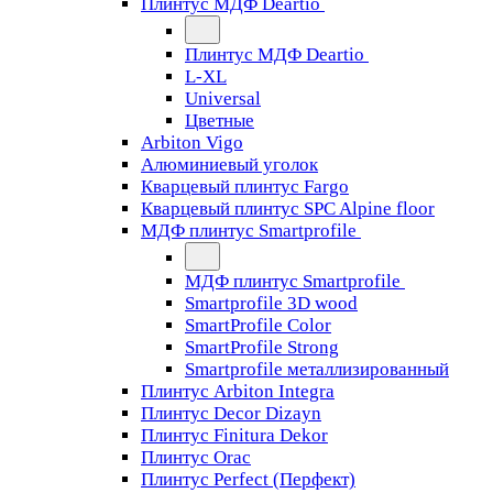
Плинтус МДФ Deartio
Плинтус МДФ Deartio
L-XL
Universal
Цветные
Arbiton Vigo
Алюминиевый уголок
Кварцевый плинтус Fargo
Кварцевый плинтус SPC Alpine floor
МДФ плинтус Smartprofile
МДФ плинтус Smartprofile
Smartprofile 3D wood
SmartProfile Color
SmartProfile Strong
Smartprofile металлизированный
Плинтус Arbiton Integra
Плинтус Decor Dizayn
Плинтус Finitura Dekor
Плинтус Orac
Плинтус Perfect (Перфект)