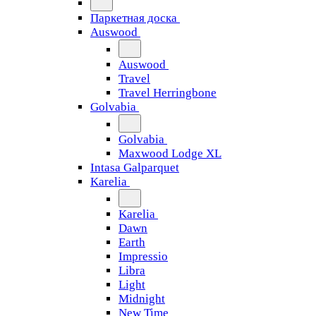
Паркетная доска
Auswood
Auswood
Travel
Travel Herringbone
Golvabia
Golvabia
Maxwood Lodge XL
Intasa Galparquet
Karelia
Karelia
Dawn
Earth
Impressio
Libra
Light
Midnight
New Time