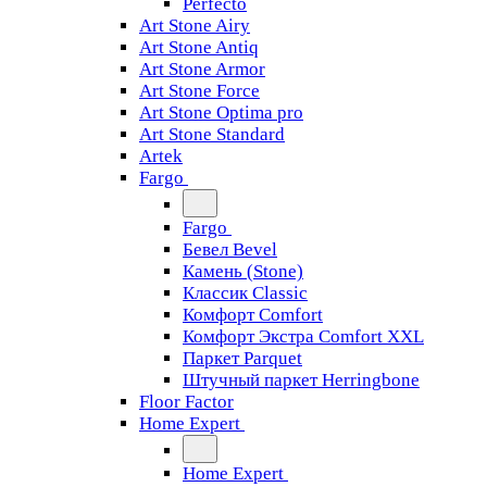
Perfecto
Art Stone Airy
Art Stone Antiq
Art Stone Armor
Art Stone Force
Art Stone Optima pro
Art Stone Standard
Artek
Fargo
Fargo
Бевел Bevel
Камень (Stone)
Классик Classic
Комфорт Comfort
Комфорт Экстра Comfort XXL
Паркет Parquet
Штучный паркет Herringbone
Floor Factor
Home Expert
Home Expert