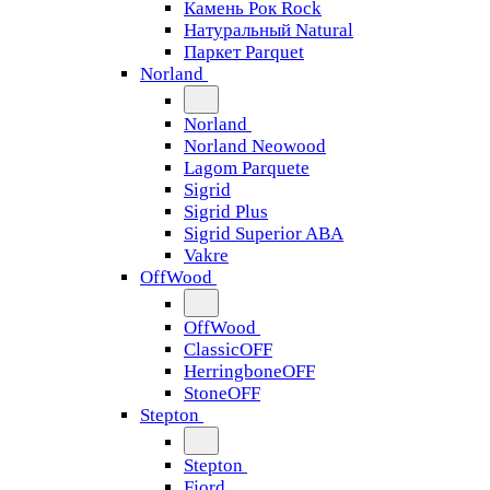
Камень Рок Rock
Натуральный Natural
Паркет Parquet
Norland
Norland
Norland Neowood
Lagom Parquete
Sigrid
Sigrid Plus
Sigrid Superior ABA
Vakre
OffWood
OffWood
ClassicOFF
HerringboneOFF
StoneOFF
Stepton
Stepton
Fjord