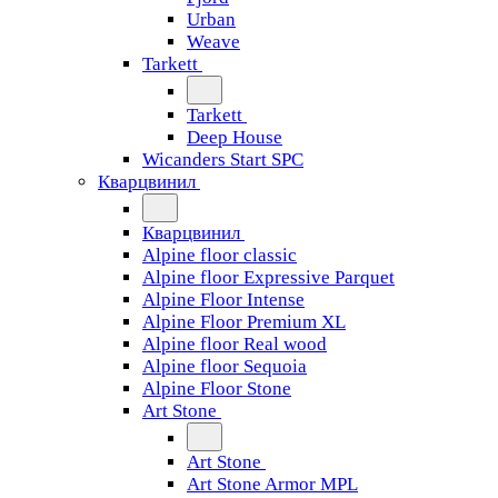
Urban
Weave
Tarkett
Tarkett
Deep House
Wicanders Start SPC
Кварцвинил
Кварцвинил
Alpine floor classic
Alpine floor Expressive Parquet
Alpine Floor Intense
Alpine Floor Premium XL
Alpine floor Real wood
Alpine floor Sequoia
Alpine Floor Stone
Art Stone
Art Stone
Art Stone Armor MPL