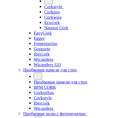
Corkstyle
Corkpro
Corkwise
Ecocork
Natural Cork
EasyCork
Egger
Fomentarino
Granorte
Ibercork
Wicanders
Wicanders GO
Пробковые панели для стен
Пробковые панели для стен
BFM CORK
Corksribas
Corkstyle
Ibercork
Wicanders
Пробковые полы с фотопечатью