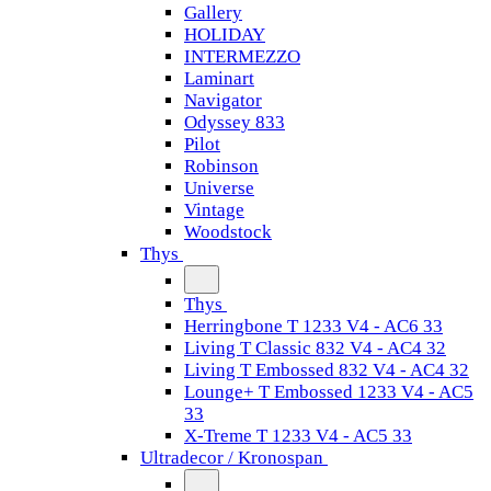
Gallery
HOLIDAY
INTERMEZZO
Laminart
Navigator
Odyssey 833
Pilot
Robinson
Universe
Vintage
Woodstock
Thys
Thys
Herringbone T 1233 V4 - AC6 33
Living T Classic 832 V4 - AC4 32
Living T Embossed 832 V4 - AC4 32
Lounge+ T Embossed 1233 V4 - AC5
33
X-Treme T 1233 V4 - AC5 33
Ultradecor / Kronospan