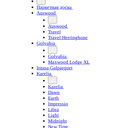
Паркетная доска
Auswood
Auswood
Travel
Travel Herringbone
Golvabia
Golvabia
Maxwood Lodge XL
Intasa Galparquet
Karelia
Karelia
Dawn
Earth
Impressio
Libra
Light
Midnight
New Time