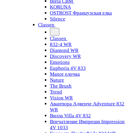
Biela CBM
KORUNA
OSTROST Французская елка
Silence
Classen
Classen
832-4 WR
Diamond WR
Discovery WR
Emotions
Euphoria 4V 833
Manor елочка
Nature
The Brush
Trend
Vision WR
Авантюра Адвенче Adventure 832
WR
Вилла Villa 4V 832
Впечатление Импрешн Impression
4V 1033