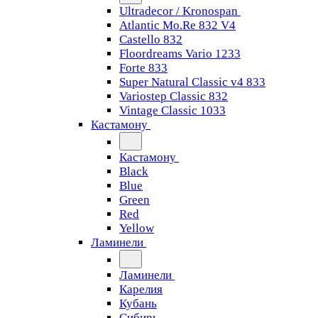
Ultradecor / Kronospan
Atlantic Mo.Re 832 V4
Castello 832
Floordreams Vario 1233
Forte 833
Super Natural Classic v4 833
Variostep Classic 832
Vintage Classic 1033
Кастамону
Кастамону
Black
Blue
Green
Red
Yellow
Ламинели
Ламинели
Карелия
Кубань
Сибирь