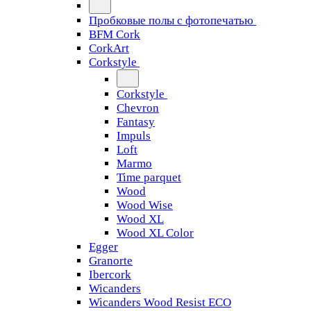
Пробковые полы с фотопечатью
BFM Cork
CorkArt
Corkstyle
Corkstyle
Chevron
Fantasy
Impuls
Loft
Marmo
Time parquet
Wood
Wood Wise
Wood XL
Wood XL Color
Egger
Granorte
Ibercork
Wicanders
Wicanders Wood Resist ECO