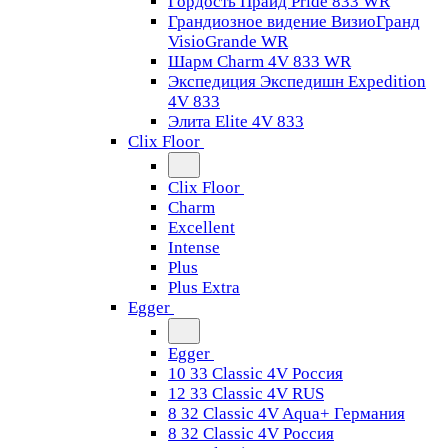
Гордость Прайд Pride 833 WR
Грандиозное видение ВизиоГранд
VisioGrande WR
Шарм Charm 4V 833 WR
Экспедиция Экспедишн Expedition
4V 833
Элита Elite 4V 833
Clix Floor
Clix Floor
Charm
Excellent
Intense
Plus
Plus Extra
Egger
Egger
10 33 Classic 4V Россия
12 33 Classic 4V RUS
8 32 Classic 4V Aqua+ Германия
8 32 Classic 4V Россия