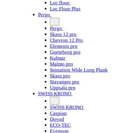
Loc floor
Loc Floor Plus
Pergo
Pergo
Skara 12 pro
Chevron 12 Pro
Elements pro
Goeteborg pro
Kalmar
Malmo pro
Sensation Wide Long Plank
Skara pro
Stavanger pro
Uppsala pro
SWISS KRONO
SWISS KRONO
Caspian
Dovod
ECO-TEC
Eventum