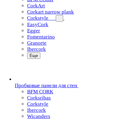
CorkArt
Corkart narrow plank
Corkstyle
EasyCork
Egger
Fomentarino
Granorte
Ibercork
Еще
Пробковые панели для стен
BFM CORK
Corksribas
Corkstyle
Ibercork
Wicanders