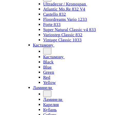
Ultradecor / Kronospan
Atlantic Mo.Re 832 V4
Castello 832
Floordreams Vario 1233
Forte 833
Super Natural Classic v4 833
Variostep Classic 832
Vintage Classic 1033
Кастамону
Кастамону
Black
Blue
Green
Red
Yellow
Ламинели
Ламинели
Карелия
Кубань
Сибирь