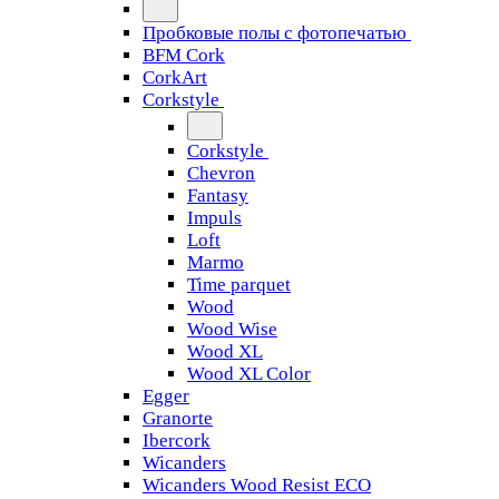
Пробковые полы с фотопечатью
BFM Cork
CorkArt
Corkstyle
Corkstyle
Chevron
Fantasy
Impuls
Loft
Marmo
Time parquet
Wood
Wood Wise
Wood XL
Wood XL Color
Egger
Granorte
Ibercork
Wicanders
Wicanders Wood Resist ECO