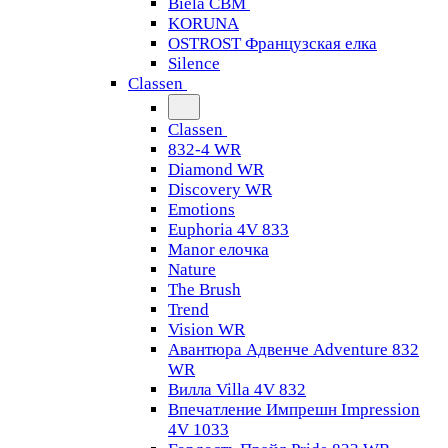
Biela CBM
KORUNA
OSTROST Французская елка
Silence
Classen
Classen
832-4 WR
Diamond WR
Discovery WR
Emotions
Euphoria 4V 833
Manor елочка
Nature
The Brush
Trend
Vision WR
Авантюра Адвенче Adventure 832
WR
Вилла Villa 4V 832
Впечатление Импрешн Impression
4V 1033