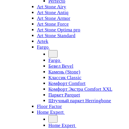
Perfecto
Art Stone Airy
Art Stone Antiq
Art Stone Armor
Art Stone Force
Art Stone Optima pro
Art Stone Standard
Artek
Fargo
Fargo
Бевел Bevel
Камень (Stone)
Классик Classic
Комфорт Comfort
Комфорт Экстра Comfort XXL
Паркет Parquet
Штучный паркет Herringbone
Floor Factor
Home Expert
Home Expert