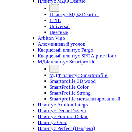
Плинтус МДФ Deartio
Плинтус МДФ Deartio
L-XL
Universal
Цветные
Arbiton Vigo
Алюминиевый уголок
Кварцевый плинтус Fargo
Кварцевый плинтус SPC Alpine floor
МДФ плинтус Smartprofile
МДФ плинтус Smartprofile
Smartprofile 3D wood
SmartProfile Color
SmartProfile Strong
Smartprofile металлизированный
Плинтус Arbiton Integra
Плинтус Decor Dizayn
Плинтус Finitura Dekor
Плинтус Orac
Плинтус Perfect (Перфект)