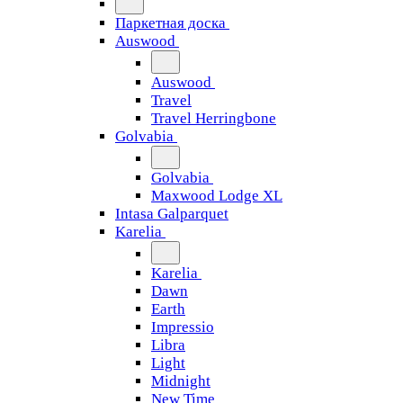
Паркетная доска
Auswood
Auswood
Travel
Travel Herringbone
Golvabia
Golvabia
Maxwood Lodge XL
Intasa Galparquet
Karelia
Karelia
Dawn
Earth
Impressio
Libra
Light
Midnight
New Time