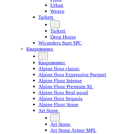
Urban
Weave
Tarkett
Tarkett
Deep House
Wicanders Start SPC
Кварцвинил
Кварцвинил
Alpine floor classic
Alpine floor Expressive Parquet
Alpine Floor Intense
Alpine Floor Premium XL
Alpine floor Real wood
Alpine floor Sequoia
Alpine Floor Stone
Art Stone
Art Stone
Art Stone Armor MPL