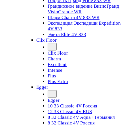
Гордость Прайд Pride 833 WR
Грандиозное видение ВизиоГранд
VisioGrande WR
Шарм Charm 4V 833 WR
Экспедиция Экспедишн Expedition
4V 833
Элита Elite 4V 833
Clix Floor
Clix Floor
Charm
Excellent
Intense
Plus
Plus Extra
Egger
Egger
10 33 Classic 4V Россия
12 33 Classic 4V RUS
8 32 Classic 4V Aqua+ Германия
8 32 Classic 4V Россия