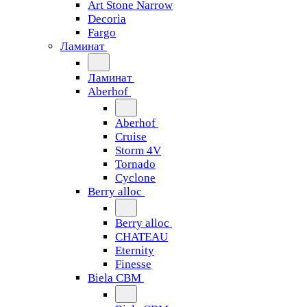
Art Stone Narrow
Decoria
Fargo
Ламинат
Ламинат
Aberhof
Aberhof
Cruise
Storm 4V
Tornado
Сyclone
Berry alloc
Berry alloc
CHATEAU
Eternity
Finesse
Biela CBM