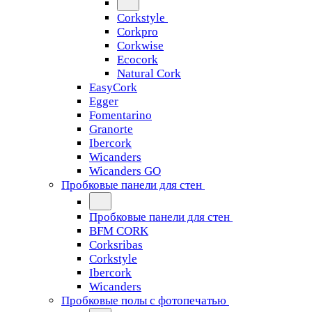
Corkstyle
Corkpro
Corkwise
Ecocork
Natural Cork
EasyCork
Egger
Fomentarino
Granorte
Ibercork
Wicanders
Wicanders GO
Пробковые панели для стен
Пробковые панели для стен
BFM CORK
Corksribas
Corkstyle
Ibercork
Wicanders
Пробковые полы с фотопечатью