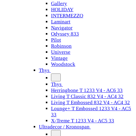
Gallery
HOLIDAY
INTERMEZZO
Laminart
Navigator
Odyssey 833
Pilot
Robinson
Universe
Vintage
Woodstock
Thys
Thys
Herringbone T 1233 V4 - AC6 33
Living T Classic 832 V4 - AC4 32
Living T Embossed 832 V4 - AC4 32
Lounge+ T Embossed 1233 V4 - AC5
33
X-Treme T 1233 V4 - AC5 33
Ultradecor / Kronospan