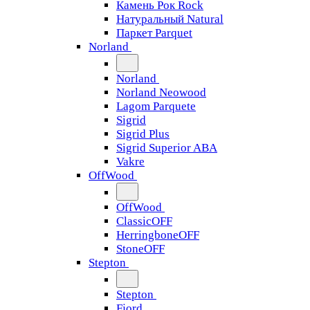
Камень Рок Rock
Натуральный Natural
Паркет Parquet
Norland
Norland
Norland Neowood
Lagom Parquete
Sigrid
Sigrid Plus
Sigrid Superior ABA
Vakre
OffWood
OffWood
ClassicOFF
HerringboneOFF
StoneOFF
Stepton
Stepton
Fjord