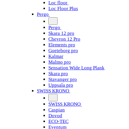
Loc floor
Loc Floor Plus
Pergo
Pergo
Skara 12 pro
Chevron 12 Pro
Elements pro
Goeteborg pro
Kalmar
Malmo pro
Sensation Wide Long Plank
Skara pro
Stavanger pro
Uppsala pro
SWISS KRONO
SWISS KRONO
Caspian
Dovod
ECO-TEC
Eventum