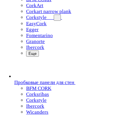
CorkArt
Corkart narrow plank
Corkstyle
EasyCork
Egger
Fomentarino
Granorte
Ibercork
Еще
Пробковые панели для стен
BFM CORK
Corksribas
Corkstyle
Ibercork
Wicanders