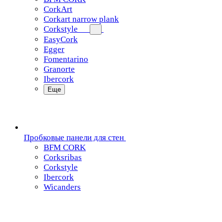
CorkArt
Corkart narrow plank
Corkstyle
EasyCork
Egger
Fomentarino
Granorte
Ibercork
Еще
Пробковые панели для стен
BFM CORK
Corksribas
Corkstyle
Ibercork
Wicanders