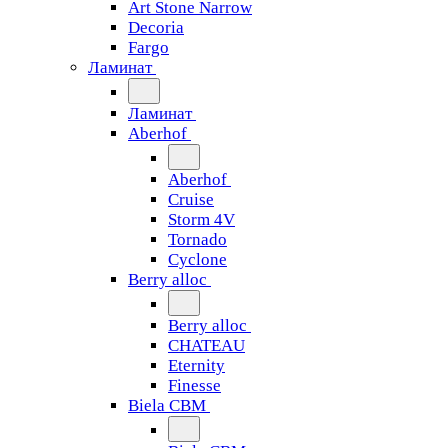
Art Stone Narrow
Decoria
Fargo
Ламинат
Ламинат
Aberhof
Aberhof
Cruise
Storm 4V
Tornado
Сyclone
Berry alloc
Berry alloc
CHATEAU
Eternity
Finesse
Biela CBM