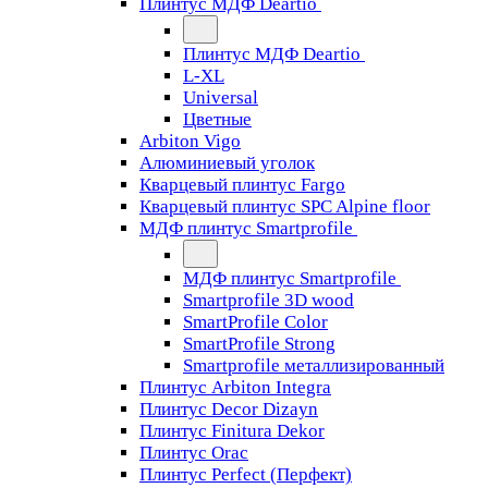
Плинтус МДФ Deartio
Плинтус МДФ Deartio
L-XL
Universal
Цветные
Arbiton Vigo
Алюминиевый уголок
Кварцевый плинтус Fargo
Кварцевый плинтус SPC Alpine floor
МДФ плинтус Smartprofile
МДФ плинтус Smartprofile
Smartprofile 3D wood
SmartProfile Color
SmartProfile Strong
Smartprofile металлизированный
Плинтус Arbiton Integra
Плинтус Decor Dizayn
Плинтус Finitura Dekor
Плинтус Orac
Плинтус Perfect (Перфект)