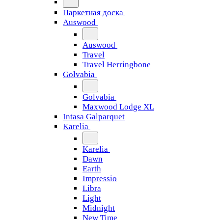
Паркетная доска
Auswood
Auswood
Travel
Travel Herringbone
Golvabia
Golvabia
Maxwood Lodge XL
Intasa Galparquet
Karelia
Karelia
Dawn
Earth
Impressio
Libra
Light
Midnight
New Time