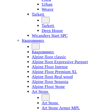
Urban
Weave
Tarkett
Tarkett
Deep House
Wicanders Start SPC
Кварцвинил
Кварцвинил
Alpine floor classic
Alpine floor Expressive Parquet
Alpine Floor Intense
Alpine Floor Premium XL
Alpine floor Real wood
Alpine floor Sequoia
Alpine Floor Stone
Art Stone
Art Stone
Art Stone Armor MPL