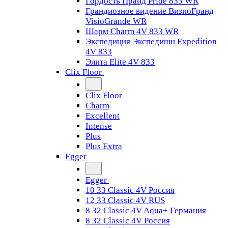
Гордость Прайд Pride 833 WR
Грандиозное видение ВизиоГранд
VisioGrande WR
Шарм Charm 4V 833 WR
Экспедиция Экспедишн Expedition
4V 833
Элита Elite 4V 833
Clix Floor
Clix Floor
Charm
Excellent
Intense
Plus
Plus Extra
Egger
Egger
10 33 Classic 4V Россия
12 33 Classic 4V RUS
8 32 Classic 4V Aqua+ Германия
8 32 Classic 4V Россия