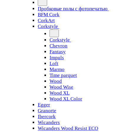
Пробковые полы с фотопечатью
BFM Cork
CorkArt
Corkstyle
Corkstyle
Chevron
Fantasy
Impuls
Loft
Marmo
Time parquet
Wood
Wood Wise
Wood XL
Wood XL Color
Egger
Granorte
Ibercork
Wicanders
Wicanders Wood Resist ECO