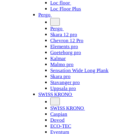
Loc floor
Loc Floor Plus
Pergo
Pergo
Skara 12 pro
Chevron 12 Pro
Elements pro
Goeteborg pro
Kalmar
Malmo pro
Sensation Wide Long Plank
Skara pro
Stavanger pro
Uppsala pro
SWISS KRONO
SWISS KRONO
Caspian
Dovod
ECO-TEC
Eventum