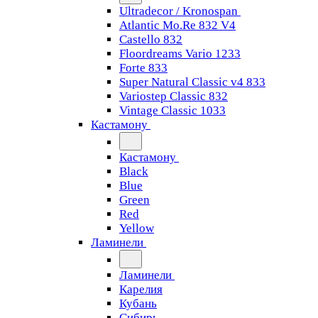
Ultradecor / Kronospan
Atlantic Mo.Re 832 V4
Castello 832
Floordreams Vario 1233
Forte 833
Super Natural Classic v4 833
Variostep Classic 832
Vintage Classic 1033
Кастамону
Кастамону
Black
Blue
Green
Red
Yellow
Ламинели
Ламинели
Карелия
Кубань
Сибирь