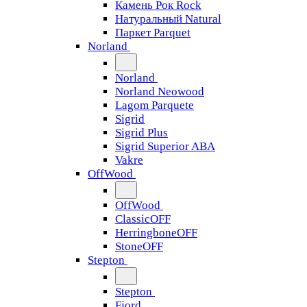
Камень Рок Rock
Натуральный Natural
Паркет Parquet
Norland
Norland
Norland Neowood
Lagom Parquete
Sigrid
Sigrid Plus
Sigrid Superior ABA
Vakre
OffWood
OffWood
ClassicOFF
HerringboneOFF
StoneOFF
Stepton
Stepton
Fjord