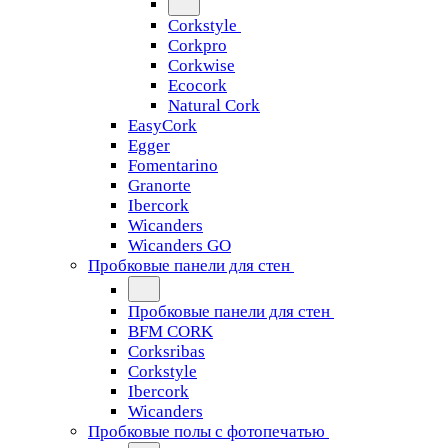
Corkstyle
Corkpro
Corkwise
Ecocork
Natural Cork
EasyCork
Egger
Fomentarino
Granorte
Ibercork
Wicanders
Wicanders GO
Пробковые панели для стен
Пробковые панели для стен
BFM CORK
Corksribas
Corkstyle
Ibercork
Wicanders
Пробковые полы с фотопечатью