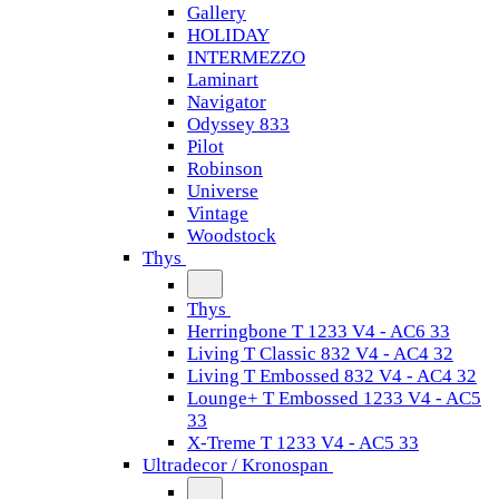
Gallery
HOLIDAY
INTERMEZZO
Laminart
Navigator
Odyssey 833
Pilot
Robinson
Universe
Vintage
Woodstock
Thys
Thys
Herringbone T 1233 V4 - AC6 33
Living T Classic 832 V4 - AC4 32
Living T Embossed 832 V4 - AC4 32
Lounge+ T Embossed 1233 V4 - AC5
33
X-Treme T 1233 V4 - AC5 33
Ultradecor / Kronospan