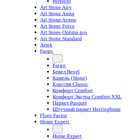
Perfecto
Art Stone Airy
Art Stone Antiq
Art Stone Armor
Art Stone Force
Art Stone Optima pro
Art Stone Standard
Artek
Fargo
Fargo
Бевел Bevel
Камень (Stone)
Классик Classic
Комфорт Comfort
Комфорт Экстра Comfort XXL
Паркет Parquet
Штучный паркет Herringbone
Floor Factor
Home Expert
Home Expert