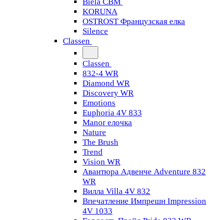
Biela CBM
KORUNA
OSTROST Французская елка
Silence
Classen
Classen
832-4 WR
Diamond WR
Discovery WR
Emotions
Euphoria 4V 833
Manor елочка
Nature
The Brush
Trend
Vision WR
Авантюра Адвенче Adventure 832
WR
Вилла Villa 4V 832
Впечатление Импрешн Impression
4V 1033