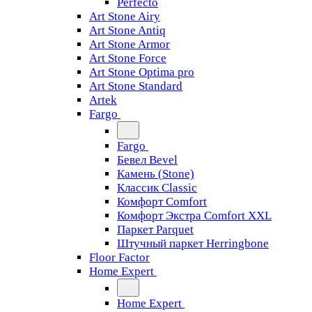
Perfecto
Art Stone Airy
Art Stone Antiq
Art Stone Armor
Art Stone Force
Art Stone Optima pro
Art Stone Standard
Artek
Fargo
Fargo
Бевел Bevel
Камень (Stone)
Классик Classic
Комфорт Comfort
Комфорт Экстра Comfort XXL
Паркет Parquet
Штучный паркет Herringbone
Floor Factor
Home Expert
Home Expert