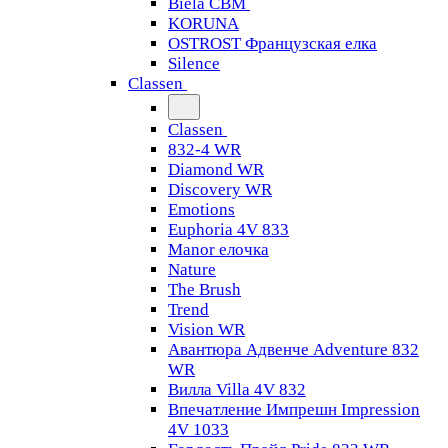
Biela CBM
KORUNA
OSTROST Французская елка
Silence
Classen
Classen
832-4 WR
Diamond WR
Discovery WR
Emotions
Euphoria 4V 833
Manor елочка
Nature
The Brush
Trend
Vision WR
Авантюра Адвенче Adventure 832
WR
Вилла Villa 4V 832
Впечатление Импрешн Impression
4V 1033