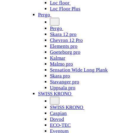
Loc floor
Loc Floor Plus
Pergo
Pergo
Skara 12 pro
Chevron 12 Pro
Elements pro
Goeteborg pro
Kalmar
Malmo pro
Sensation Wide Long Plank
Skara pro
Stavanger pro
Uppsala pro
SWISS KRONO
SWISS KRONO
Caspian
Dovod
ECO-TEC
Eventum