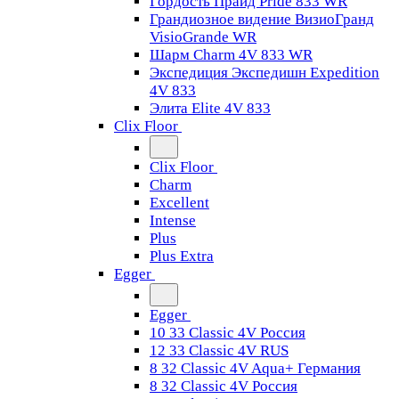
Гордость Прайд Pride 833 WR
Грандиозное видение ВизиоГранд
VisioGrande WR
Шарм Charm 4V 833 WR
Экспедиция Экспедишн Expedition
4V 833
Элита Elite 4V 833
Clix Floor
Clix Floor
Charm
Excellent
Intense
Plus
Plus Extra
Egger
Egger
10 33 Classic 4V Россия
12 33 Classic 4V RUS
8 32 Classic 4V Aqua+ Германия
8 32 Classic 4V Россия