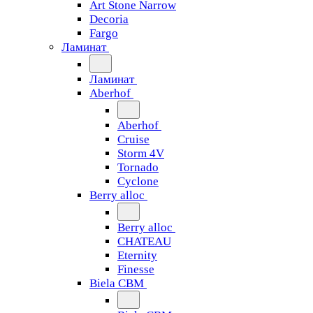
Art Stone Narrow
Decoria
Fargo
Ламинат
Ламинат
Aberhof
Aberhof
Cruise
Storm 4V
Tornado
Сyclone
Berry alloc
Berry alloc
CHATEAU
Eternity
Finesse
Biela CBM