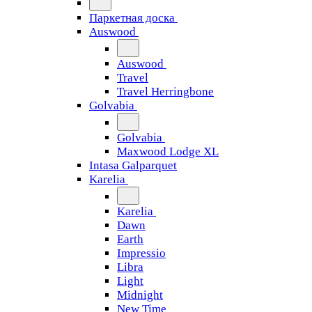
Паркетная доска
Auswood
Auswood
Travel
Travel Herringbone
Golvabia
Golvabia
Maxwood Lodge XL
Intasa Galparquet
Karelia
Karelia
Dawn
Earth
Impressio
Libra
Light
Midnight
New Time