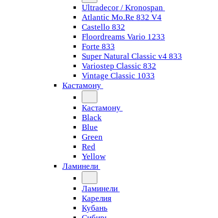
Ultradecor / Kronospan
Atlantic Mo.Re 832 V4
Castello 832
Floordreams Vario 1233
Forte 833
Super Natural Classic v4 833
Variostep Classic 832
Vintage Classic 1033
Кастамону
Кастамону
Black
Blue
Green
Red
Yellow
Ламинели
Ламинели
Карелия
Кубань
Сибирь