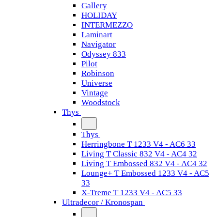
Gallery
HOLIDAY
INTERMEZZO
Laminart
Navigator
Odyssey 833
Pilot
Robinson
Universe
Vintage
Woodstock
Thys
Thys
Herringbone T 1233 V4 - AC6 33
Living T Classic 832 V4 - AC4 32
Living T Embossed 832 V4 - AC4 32
Lounge+ T Embossed 1233 V4 - AC5
33
X-Treme T 1233 V4 - AC5 33
Ultradecor / Kronospan