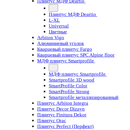
Плинтус МДФ Deartio
Плинтус МДФ Deartio
L-XL
Universal
Цветные
Arbiton Vigo
Алюминиевый уголок
Кварцевый плинтус Fargo
Кварцевый плинтус SPC Alpine floor
МДФ плинтус Smartprofile
МДФ плинтус Smartprofile
Smartprofile 3D wood
SmartProfile Color
SmartProfile Strong
Smartprofile металлизированный
Плинтус Arbiton Integra
Плинтус Decor Dizayn
Плинтус Finitura Dekor
Плинтус Orac
Плинтус Perfect (Перфект)