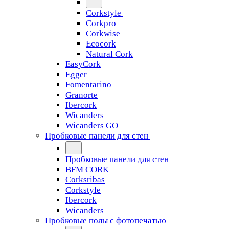
Corkstyle
Corkpro
Corkwise
Ecocork
Natural Cork
EasyCork
Egger
Fomentarino
Granorte
Ibercork
Wicanders
Wicanders GO
Пробковые панели для стен
Пробковые панели для стен
BFM CORK
Corksribas
Corkstyle
Ibercork
Wicanders
Пробковые полы с фотопечатью