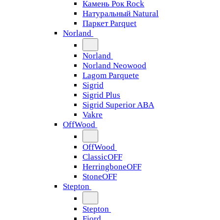
Камень Рок Rock
Натуральный Natural
Паркет Parquet
Norland
Norland
Norland Neowood
Lagom Parquete
Sigrid
Sigrid Plus
Sigrid Superior ABA
Vakre
OffWood
OffWood
ClassicOFF
HerringboneOFF
StoneOFF
Stepton
Stepton
Fjord