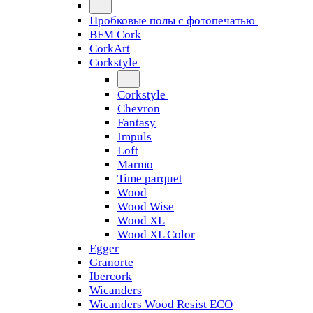
Пробковые полы с фотопечатью
BFM Cork
CorkArt
Corkstyle
Corkstyle
Chevron
Fantasy
Impuls
Loft
Marmo
Time parquet
Wood
Wood Wise
Wood XL
Wood XL Color
Egger
Granorte
Ibercork
Wicanders
Wicanders Wood Resist ECO