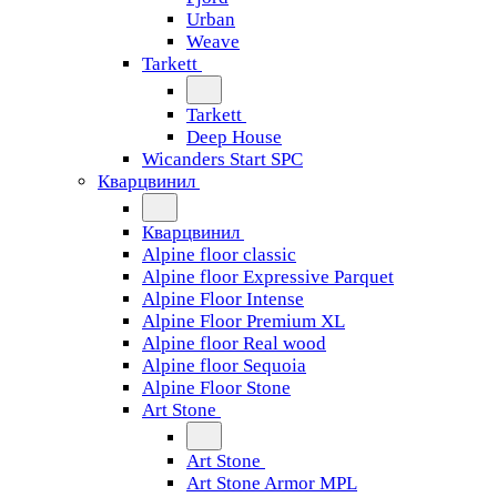
Urban
Weave
Tarkett
Tarkett
Deep House
Wicanders Start SPC
Кварцвинил
Кварцвинил
Alpine floor classic
Alpine floor Expressive Parquet
Alpine Floor Intense
Alpine Floor Premium XL
Alpine floor Real wood
Alpine floor Sequoia
Alpine Floor Stone
Art Stone
Art Stone
Art Stone Armor MPL