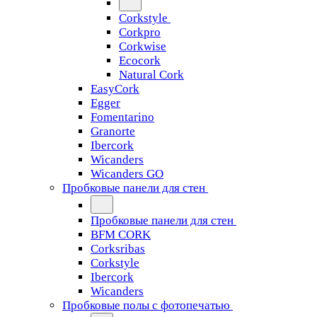
Corkstyle
Corkpro
Corkwise
Ecocork
Natural Cork
EasyCork
Egger
Fomentarino
Granorte
Ibercork
Wicanders
Wicanders GO
Пробковые панели для стен
Пробковые панели для стен
BFM CORK
Corksribas
Corkstyle
Ibercork
Wicanders
Пробковые полы с фотопечатью