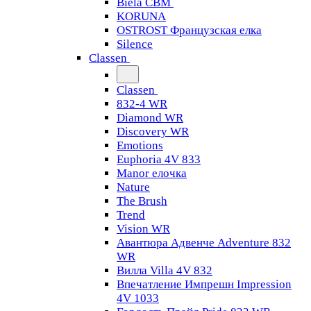
Biela CBM
KORUNA
OSTROST Французская елка
Silence
Classen
Classen
832-4 WR
Diamond WR
Discovery WR
Emotions
Euphoria 4V 833
Manor елочка
Nature
The Brush
Trend
Vision WR
Авантюра Адвенче Adventure 832
WR
Вилла Villa 4V 832
Впечатление Импрешн Impression
4V 1033