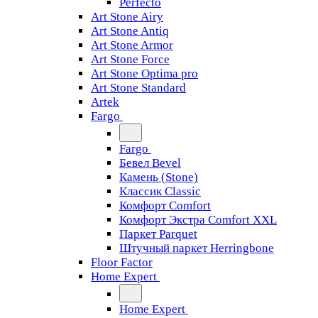
Perfecto
Art Stone Airy
Art Stone Antiq
Art Stone Armor
Art Stone Force
Art Stone Optima pro
Art Stone Standard
Artek
Fargo
Fargo
Бевел Bevel
Камень (Stone)
Классик Classic
Комфорт Comfort
Комфорт Экстра Comfort XXL
Паркет Parquet
Штучный паркет Herringbone
Floor Factor
Home Expert
Home Expert