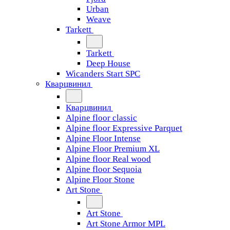
Urban
Weave
Tarkett
Tarkett
Deep House
Wicanders Start SPC
Кварцвинил
Кварцвинил
Alpine floor classic
Alpine floor Expressive Parquet
Alpine Floor Intense
Alpine Floor Premium XL
Alpine floor Real wood
Alpine floor Sequoia
Alpine Floor Stone
Art Stone
Art Stone
Art Stone Armor MPL