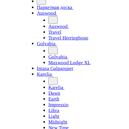
Паркетная доска
Auswood
Auswood
Travel
Travel Herringbone
Golvabia
Golvabia
Maxwood Lodge XL
Intasa Galparquet
Karelia
Karelia
Dawn
Earth
Impressio
Libra
Light
Midnight
New Time