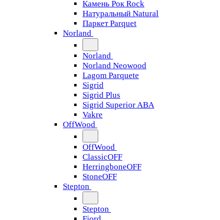
Камень Рок Rock
Натуральный Natural
Паркет Parquet
Norland
Norland
Norland Neowood
Lagom Parquete
Sigrid
Sigrid Plus
Sigrid Superior ABA
Vakre
OffWood
OffWood
ClassicOFF
HerringboneOFF
StoneOFF
Stepton
Stepton
Fjord