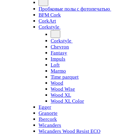
Пробковые полы с фотопечатью
BFM Cork
CorkArt
Corkstyle
Corkstyle
Chevron
Fantasy
Impuls
Loft
Marmo
Time parquet
Wood
Wood Wise
Wood XL
Wood XL Color
Egger
Granorte
Ibercork
Wicanders
Wicanders Wood Resist ECO