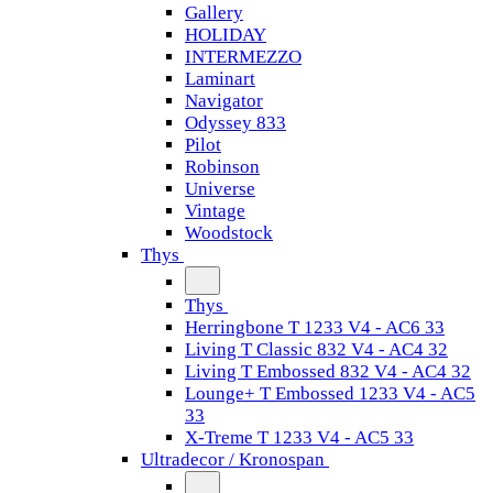
Gallery
HOLIDAY
INTERMEZZO
Laminart
Navigator
Odyssey 833
Pilot
Robinson
Universe
Vintage
Woodstock
Thys
Thys
Herringbone T 1233 V4 - AC6 33
Living T Classic 832 V4 - AC4 32
Living T Embossed 832 V4 - AC4 32
Lounge+ T Embossed 1233 V4 - AC5
33
X-Treme T 1233 V4 - AC5 33
Ultradecor / Kronospan