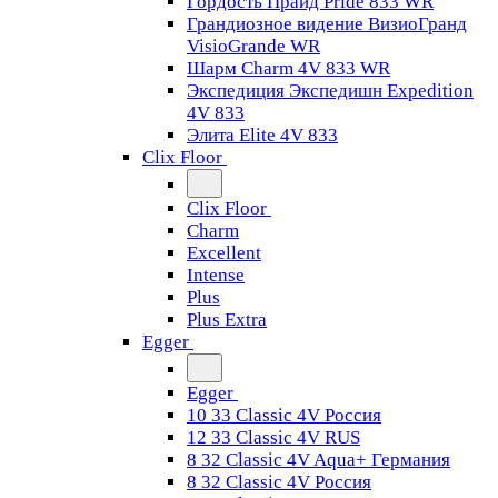
Гордость Прайд Pride 833 WR
Грандиозное видение ВизиоГранд
VisioGrande WR
Шарм Charm 4V 833 WR
Экспедиция Экспедишн Expedition
4V 833
Элита Elite 4V 833
Clix Floor
Clix Floor
Charm
Excellent
Intense
Plus
Plus Extra
Egger
Egger
10 33 Classic 4V Россия
12 33 Classic 4V RUS
8 32 Classic 4V Aqua+ Германия
8 32 Classic 4V Россия