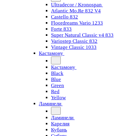
Ultradecor / Kronospan
Atlantic Mo.Re 832 V4
Castello 832
Floordreams Vario 1233
Forte 833
Super Natural Classic v4 833
Variostep Classic 832
Vintage Classic 1033
Кастамону
Кастамону
Black
Blue
Green
Red
Yellow
Ламинели
Ламинели
Карелия
Кубань
Сибирь