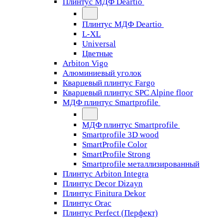
Плинтус МДФ Deartio
Плинтус МДФ Deartio
L-XL
Universal
Цветные
Arbiton Vigo
Алюминиевый уголок
Кварцевый плинтус Fargo
Кварцевый плинтус SPC Alpine floor
МДФ плинтус Smartprofile
МДФ плинтус Smartprofile
Smartprofile 3D wood
SmartProfile Color
SmartProfile Strong
Smartprofile металлизированный
Плинтус Arbiton Integra
Плинтус Decor Dizayn
Плинтус Finitura Dekor
Плинтус Orac
Плинтус Perfect (Перфект)