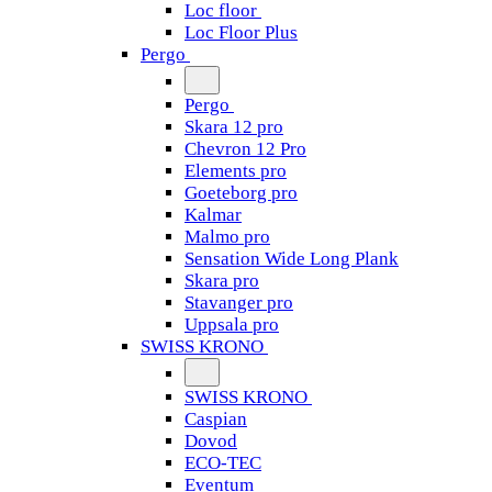
Loc floor
Loc Floor Plus
Pergo
Pergo
Skara 12 pro
Chevron 12 Pro
Elements pro
Goeteborg pro
Kalmar
Malmo pro
Sensation Wide Long Plank
Skara pro
Stavanger pro
Uppsala pro
SWISS KRONO
SWISS KRONO
Caspian
Dovod
ECO-TEC
Eventum