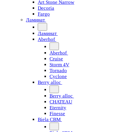
Art Stone Narrow
Decoria
Fargo
Ламинат
Ламинат
Aberhof
Aberhof
Cruise
Storm 4V
Tornado
Сyclone
Berry alloc
Berry alloc
CHATEAU
Eternity
Finesse
Biela CBM