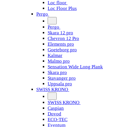
Loc floor
Loc Floor Plus
Pergo
Pergo
Skara 12 pro
Chevron 12 Pro
Elements pro
Goeteborg pro
Kalmar
Malmo pro
Sensation Wide Long Plank
Skara pro
Stavanger pro
Uppsala pro
SWISS KRONO
SWISS KRONO
Caspian
Dovod
ECO-TEC
Eventum