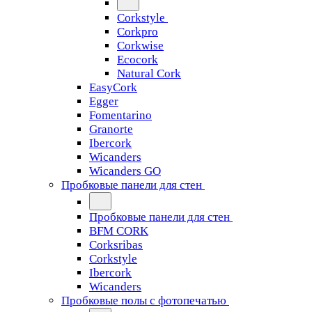
Corkstyle
Corkpro
Corkwise
Ecocork
Natural Cork
EasyCork
Egger
Fomentarino
Granorte
Ibercork
Wicanders
Wicanders GO
Пробковые панели для стен
Пробковые панели для стен
BFM CORK
Corksribas
Corkstyle
Ibercork
Wicanders
Пробковые полы с фотопечатью