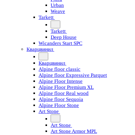
Urban
Weave
Tarkett
Tarkett
Deep House
Wicanders Start SPC
Кварцвинил
Кварцвинил
Alpine floor classic
Alpine floor Expressive Parquet
Alpine Floor Intense
Alpine Floor Premium XL
Alpine floor Real wood
Alpine floor Sequoia
Alpine Floor Stone
Art Stone
Art Stone
Art Stone Armor MPL