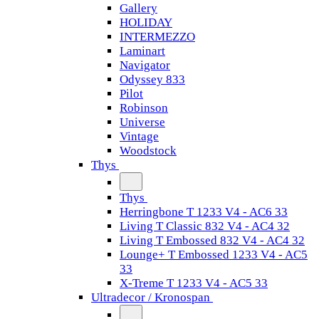
Gallery
HOLIDAY
INTERMEZZO
Laminart
Navigator
Odyssey 833
Pilot
Robinson
Universe
Vintage
Woodstock
Thys
Thys
Herringbone T 1233 V4 - AC6 33
Living T Classic 832 V4 - AC4 32
Living T Embossed 832 V4 - AC4 32
Lounge+ T Embossed 1233 V4 - AC5
33
X-Treme T 1233 V4 - AC5 33
Ultradecor / Kronospan