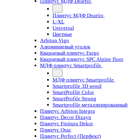
Плинтус МДФ Deartio
Плинтус МДФ Deartio
L-XL
Universal
Цветные
Arbiton Vigo
Алюминиевый уголок
Кварцевый плинтус Fargo
Кварцевый плинтус SPC Alpine floor
МДФ плинтус Smartprofile
МДФ плинтус Smartprofile
Smartprofile 3D wood
SmartProfile Color
SmartProfile Strong
Smartprofile металлизированный
Плинтус Arbiton Integra
Плинтус Decor Dizayn
Плинтус Finitura Dekor
Плинтус Orac
Плинтус Perfect (Перфект)