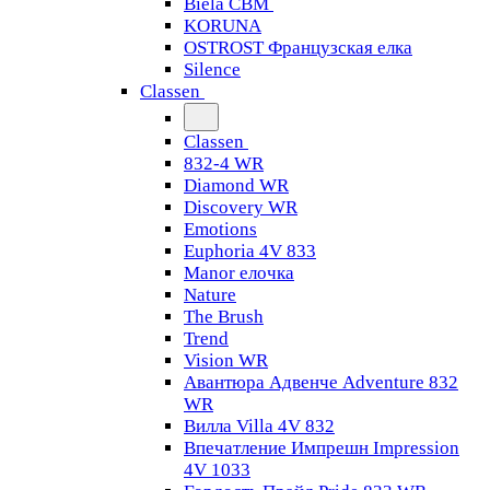
Biela CBM
KORUNA
OSTROST Французская елка
Silence
Classen
Classen
832-4 WR
Diamond WR
Discovery WR
Emotions
Euphoria 4V 833
Manor елочка
Nature
The Brush
Trend
Vision WR
Авантюра Адвенче Adventure 832
WR
Вилла Villa 4V 832
Впечатление Импрешн Impression
4V 1033