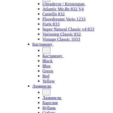
Ultradecor / Kronospan
Atlantic Mo.Re 832 V4
Castello 832
Floordreams Vario 1233
Forte 833
Super Natural Classic v4 833
Variostep Classic 832
Vintage Classic 1033
Кастамону
Кастамону
Black
Blue
Green
Red
Yellow
Ламинели
Ламинели
Карелия
Кубань
Сибирь