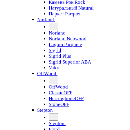
Камень Рок Rock
Натуральный Natural
Паркет Parquet
Norland
Norland
Norland Neowood
Lagom Parquete
Sigrid
Sigrid Plus
Sigrid Superior ABA
Vakre
OffWood
OffWood
ClassicOFF
HerringboneOFF
StoneOFF
Stepton
Stepton
Fjord