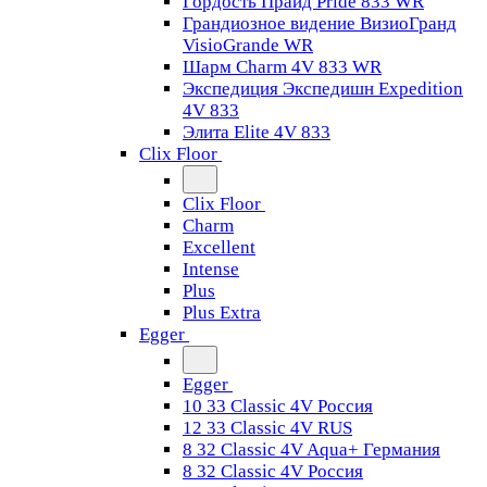
Гордость Прайд Pride 833 WR
Грандиозное видение ВизиоГранд
VisioGrande WR
Шарм Charm 4V 833 WR
Экспедиция Экспедишн Expedition
4V 833
Элита Elite 4V 833
Clix Floor
Clix Floor
Charm
Excellent
Intense
Plus
Plus Extra
Egger
Egger
10 33 Classic 4V Россия
12 33 Classic 4V RUS
8 32 Classic 4V Aqua+ Германия
8 32 Classic 4V Россия