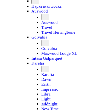
Паркетная доска
Auswood
Auswood
Travel
Travel Herringbone
Golvabia
Golvabia
Maxwood Lodge XL
Intasa Galparquet
Karelia
Karelia
Dawn
Earth
Impressio
Libra
Light
Midnight
New Time