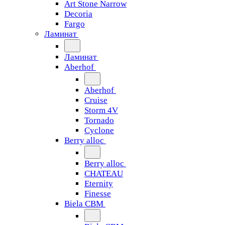
Art Stone Narrow
Decoria
Fargo
Ламинат
Ламинат
Aberhof
Aberhof
Cruise
Storm 4V
Tornado
Сyclone
Berry alloc
Berry alloc
CHATEAU
Eternity
Finesse
Biela CBM