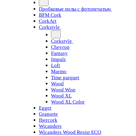
Пробковые полы с фотопечатью
BFM Cork
CorkArt
Corkstyle
Corkstyle
Chevron
Fantasy
Impuls
Loft
Marmo
Time parquet
Wood
Wood Wise
Wood XL
Wood XL Color
Egger
Granorte
Ibercork
Wicanders
Wicanders Wood Resist ECO