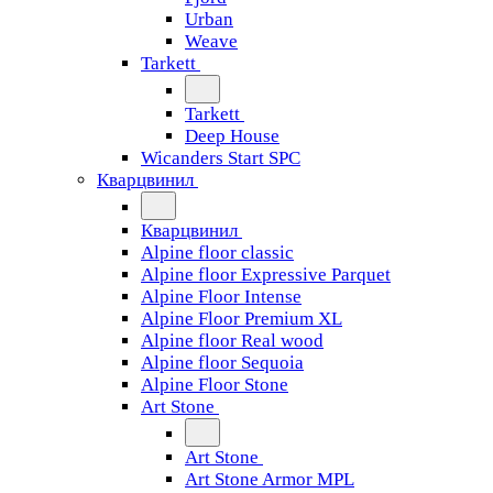
Urban
Weave
Tarkett
Tarkett
Deep House
Wicanders Start SPC
Кварцвинил
Кварцвинил
Alpine floor classic
Alpine floor Expressive Parquet
Alpine Floor Intense
Alpine Floor Premium XL
Alpine floor Real wood
Alpine floor Sequoia
Alpine Floor Stone
Art Stone
Art Stone
Art Stone Armor MPL