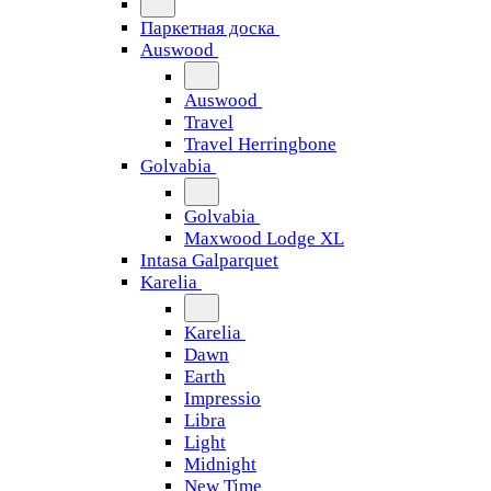
Паркетная доска
Auswood
Auswood
Travel
Travel Herringbone
Golvabia
Golvabia
Maxwood Lodge XL
Intasa Galparquet
Karelia
Karelia
Dawn
Earth
Impressio
Libra
Light
Midnight
New Time