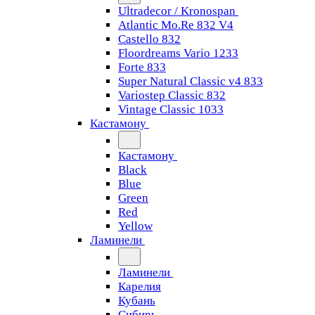
Ultradecor / Kronospan
Atlantic Mo.Re 832 V4
Castello 832
Floordreams Vario 1233
Forte 833
Super Natural Classic v4 833
Variostep Classic 832
Vintage Classic 1033
Кастамону
Кастамону
Black
Blue
Green
Red
Yellow
Ламинели
Ламинели
Карелия
Кубань
Сибирь