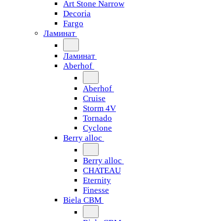
Art Stone Narrow
Decoria
Fargo
Ламинат
Ламинат
Aberhof
Aberhof
Cruise
Storm 4V
Tornado
Сyclone
Berry alloc
Berry alloc
CHATEAU
Eternity
Finesse
Biela CBM