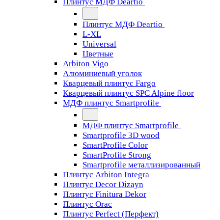
Плинтус МДФ Deartio
Плинтус МДФ Deartio
L-XL
Universal
Цветные
Arbiton Vigo
Алюминиевый уголок
Кварцевый плинтус Fargo
Кварцевый плинтус SPC Alpine floor
МДФ плинтус Smartprofile
МДФ плинтус Smartprofile
Smartprofile 3D wood
SmartProfile Color
SmartProfile Strong
Smartprofile металлизированный
Плинтус Arbiton Integra
Плинтус Decor Dizayn
Плинтус Finitura Dekor
Плинтус Orac
Плинтус Perfect (Перфект)