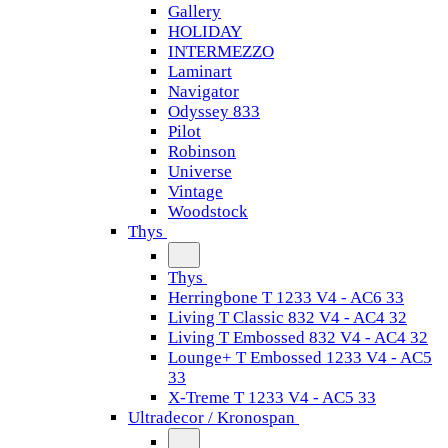
Gallery
HOLIDAY
INTERMEZZO
Laminart
Navigator
Odyssey 833
Pilot
Robinson
Universe
Vintage
Woodstock
Thys
Thys
Herringbone T 1233 V4 - AC6 33
Living T Classic 832 V4 - AC4 32
Living T Embossed 832 V4 - AC4 32
Lounge+ T Embossed 1233 V4 - AC5
33
X-Treme T 1233 V4 - AC5 33
Ultradecor / Kronospan