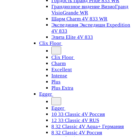
Гордость Прайд Pride 833 WR
Грандиозное видение ВизиоГранд
VisioGrande WR
Шарм Charm 4V 833 WR
Экспедиция Экспедишн Expedition
4V 833
Элита Elite 4V 833
Clix Floor
Clix Floor
Charm
Excellent
Intense
Plus
Plus Extra
Egger
Egger
10 33 Classic 4V Россия
12 33 Classic 4V RUS
8 32 Classic 4V Aqua+ Германия
8 32 Classic 4V Россия