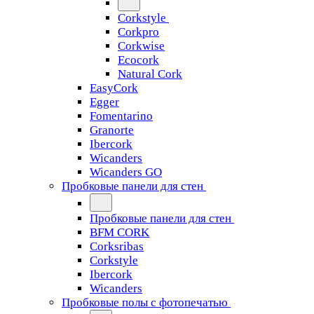
Corkstyle
Corkpro
Corkwise
Ecocork
Natural Cork
EasyCork
Egger
Fomentarino
Granorte
Ibercork
Wicanders
Wicanders GO
Пробковые панели для стен
Пробковые панели для стен
BFM CORK
Corksribas
Corkstyle
Ibercork
Wicanders
Пробковые полы с фотопечатью