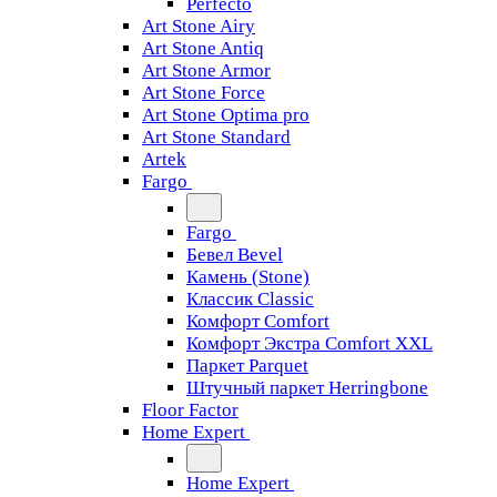
Perfecto
Art Stone Airy
Art Stone Antiq
Art Stone Armor
Art Stone Force
Art Stone Optima pro
Art Stone Standard
Artek
Fargo
Fargo
Бевел Bevel
Камень (Stone)
Классик Classic
Комфорт Comfort
Комфорт Экстра Comfort XXL
Паркет Parquet
Штучный паркет Herringbone
Floor Factor
Home Expert
Home Expert