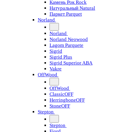
Камень Рок Rock
Натуральный Natural
Паркет Parquet
Norland
Norland
Norland Neowood
Lagom Parquete
Sigrid
Sigrid Plus
Sigrid Superior ABA
Vakre
OffWood
OffWood
ClassicOFF
HerringboneOFF
StoneOFF
Stepton
Stepton
Fjord