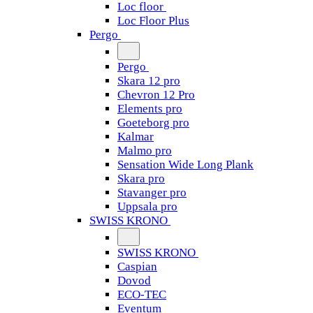
Loc floor
Loc Floor Plus
Pergo
Pergo
Skara 12 pro
Chevron 12 Pro
Elements pro
Goeteborg pro
Kalmar
Malmo pro
Sensation Wide Long Plank
Skara pro
Stavanger pro
Uppsala pro
SWISS KRONO
SWISS KRONO
Caspian
Dovod
ECO-TEC
Eventum