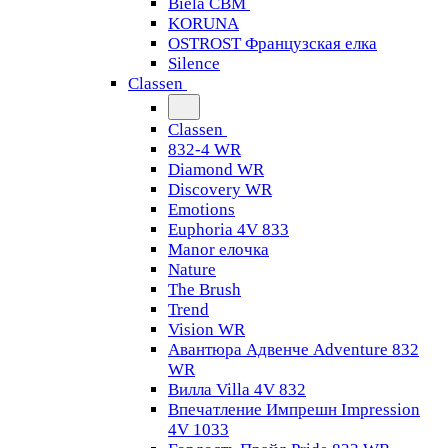
Biela CBM
KORUNA
OSTROST Французская елка
Silence
Classen
Classen
832-4 WR
Diamond WR
Discovery WR
Emotions
Euphoria 4V 833
Manor елочка
Nature
The Brush
Trend
Vision WR
Авантюра Адвенче Adventure 832
WR
Вилла Villa 4V 832
Впечатление Импрешн Impression
4V 1033