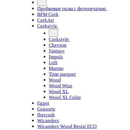
Пробковые полы с фотопечатью
BFM Cork
CorkArt
Corkstyle
Corkstyle
Chevron
Fantasy
Impuls
Loft
Marmo
Time parquet
Wood
Wood Wise
Wood XL
Wood XL Color
Egger
Granorte
Ibercork
Wicanders
Wicanders Wood Resist ECO