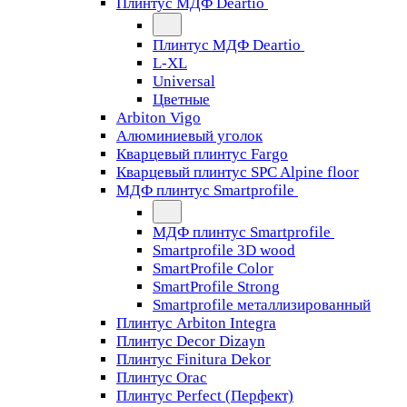
Плинтус МДФ Deartio
Плинтус МДФ Deartio
L-XL
Universal
Цветные
Arbiton Vigo
Алюминиевый уголок
Кварцевый плинтус Fargo
Кварцевый плинтус SPC Alpine floor
МДФ плинтус Smartprofile
МДФ плинтус Smartprofile
Smartprofile 3D wood
SmartProfile Color
SmartProfile Strong
Smartprofile металлизированный
Плинтус Arbiton Integra
Плинтус Decor Dizayn
Плинтус Finitura Dekor
Плинтус Orac
Плинтус Perfect (Перфект)