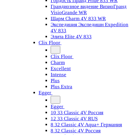
Гордость Прайд Pride 833 WR
Грандиозное видение ВизиоГранд
VisioGrande WR
Шарм Charm 4V 833 WR
Экспедиция Экспедишн Expedition
4V 833
Элита Elite 4V 833
Clix Floor
Clix Floor
Charm
Excellent
Intense
Plus
Plus Extra
Egger
Egger
10 33 Classic 4V Россия
12 33 Classic 4V RUS
8 32 Classic 4V Aqua+ Германия
8 32 Classic 4V Россия