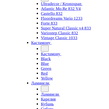
Ultradecor / Kronospan
Atlantic Mo.Re 832 V4
Castello 832
Floordreams Vario 1233
Forte 833
Super Natural Classic v4 833
Variostep Classic 832
Vintage Classic 1033
Кастамону
Кастамону
Black
Blue
Green
Red
Yellow
Ламинели
Ламинели
Карелия
Кубань
Сибирь