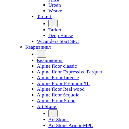
Urban
Weave
Tarkett
Tarkett
Deep House
Wicanders Start SPC
Кварцвинил
Кварцвинил
Alpine floor classic
Alpine floor Expressive Parquet
Alpine Floor Intense
Alpine Floor Premium XL
Alpine floor Real wood
Alpine floor Sequoia
Alpine Floor Stone
Art Stone
Art Stone
Art Stone Armor MPL