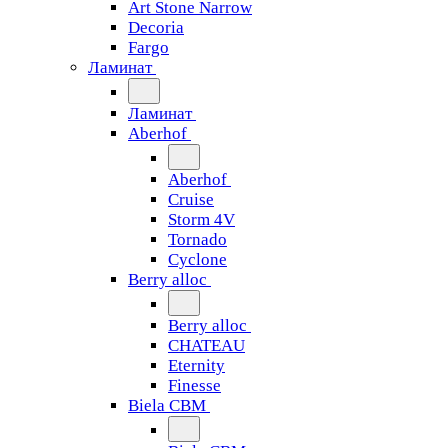
Art Stone Narrow
Decoria
Fargo
Ламинат
Ламинат
Aberhof
Aberhof
Cruise
Storm 4V
Tornado
Сyclone
Berry alloc
Berry alloc
CHATEAU
Eternity
Finesse
Biela CBM