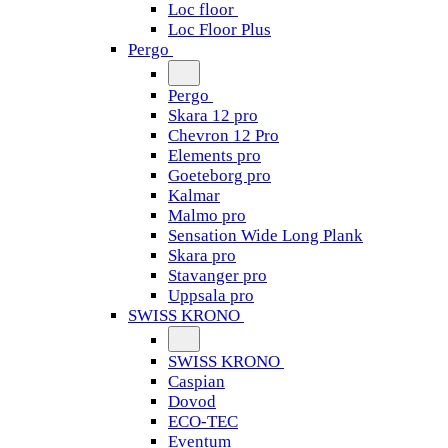
Loc floor
Loc Floor Plus
Pergo
Pergo
Skara 12 pro
Chevron 12 Pro
Elements pro
Goeteborg pro
Kalmar
Malmo pro
Sensation Wide Long Plank
Skara pro
Stavanger pro
Uppsala pro
SWISS KRONO
SWISS KRONO
Caspian
Dovod
ECO-TEC
Eventum