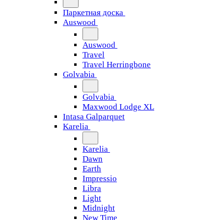
Паркетная доска
Auswood
Auswood
Travel
Travel Herringbone
Golvabia
Golvabia
Maxwood Lodge XL
Intasa Galparquet
Karelia
Karelia
Dawn
Earth
Impressio
Libra
Light
Midnight
New Time