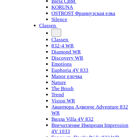
Biela CBM
KORUNA
OSTROST Французская елка
Silence
Classen
Classen
832-4 WR
Diamond WR
Discovery WR
Emotions
Euphoria 4V 833
Manor елочка
Nature
The Brush
Trend
Vision WR
Авантюра Адвенче Adventure 832
WR
Вилла Villa 4V 832
Впечатление Импрешн Impression
4V 1033