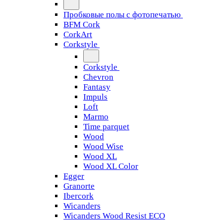
Пробковые полы с фотопечатью
BFM Cork
CorkArt
Corkstyle
Corkstyle
Chevron
Fantasy
Impuls
Loft
Marmo
Time parquet
Wood
Wood Wise
Wood XL
Wood XL Color
Egger
Granorte
Ibercork
Wicanders
Wicanders Wood Resist ECO