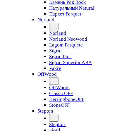
Камень Рок Rock
Натуральный Natural
Паркет Parquet
Norland
Norland
Norland Neowood
Lagom Parquete
Sigrid
Sigrid Plus
Sigrid Superior ABA
Vakre
OffWood
OffWood
ClassicOFF
HerringboneOFF
StoneOFF
Stepton
Stepton
Fjord