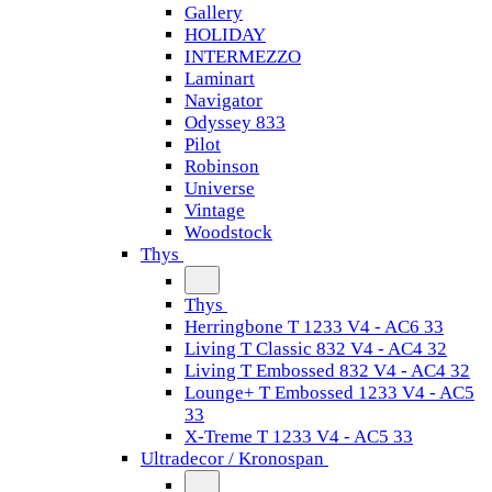
Gallery
HOLIDAY
INTERMEZZO
Laminart
Navigator
Odyssey 833
Pilot
Robinson
Universe
Vintage
Woodstock
Thys
Thys
Herringbone T 1233 V4 - AC6 33
Living T Classic 832 V4 - AC4 32
Living T Embossed 832 V4 - AC4 32
Lounge+ T Embossed 1233 V4 - AC5
33
X-Treme T 1233 V4 - AC5 33
Ultradecor / Kronospan