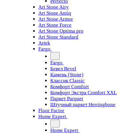
Perfecto
Art Stone Airy
Art Stone Antiq
Art Stone Armor
Art Stone Force
Art Stone Optima pro
Art Stone Standard
Artek
Fargo
Fargo
Бевел Bevel
Камень (Stone)
Классик Classic
Комфорт Comfort
Комфорт Экстра Comfort XXL
Паркет Parquet
Штучный паркет Herringbone
Floor Factor
Home Expert
Home Expert