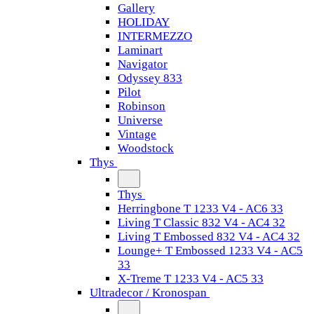
Gallery
HOLIDAY
INTERMEZZO
Laminart
Navigator
Odyssey 833
Pilot
Robinson
Universe
Vintage
Woodstock
Thys
Thys
Herringbone T 1233 V4 - AC6 33
Living T Classic 832 V4 - AC4 32
Living T Embossed 832 V4 - AC4 32
Lounge+ T Embossed 1233 V4 - AC5
33
X-Treme T 1233 V4 - AC5 33
Ultradecor / Kronospan