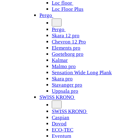
Loc floor
Loc Floor Plus
Pergo
Pergo
Skara 12 pro
Chevron 12 Pro
Elements pro
Goeteborg pro
Kalmar
Malmo pro
Sensation Wide Long Plank
Skara pro
Stavanger pro
Uppsala pro
SWISS KRONO
SWISS KRONO
Caspian
Dovod
ECO-TEC
Eventum