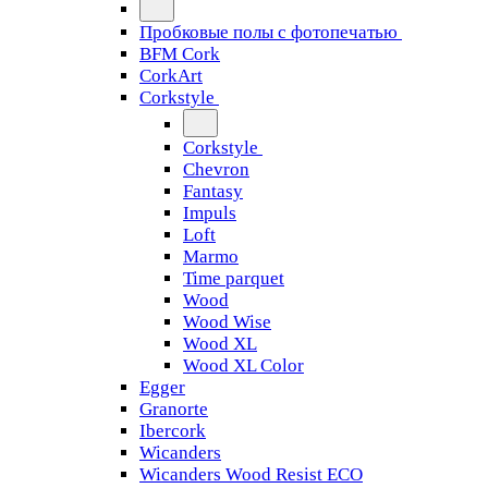
Пробковые полы с фотопечатью
BFM Cork
CorkArt
Corkstyle
Corkstyle
Chevron
Fantasy
Impuls
Loft
Marmo
Time parquet
Wood
Wood Wise
Wood XL
Wood XL Color
Egger
Granorte
Ibercork
Wicanders
Wicanders Wood Resist ECO