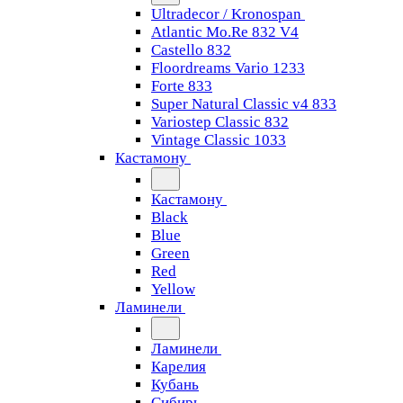
Ultradecor / Kronospan
Atlantic Mo.Re 832 V4
Castello 832
Floordreams Vario 1233
Forte 833
Super Natural Classic v4 833
Variostep Classic 832
Vintage Classic 1033
Кастамону
Кастамону
Black
Blue
Green
Red
Yellow
Ламинели
Ламинели
Карелия
Кубань
Сибирь