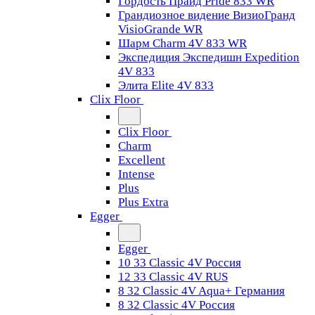
Гордость Прайд Pride 833 WR
Грандиозное видение ВизиоГранд
VisioGrande WR
Шарм Charm 4V 833 WR
Экспедиция Экспедишн Expedition
4V 833
Элита Elite 4V 833
Clix Floor
Clix Floor
Charm
Excellent
Intense
Plus
Plus Extra
Egger
Egger
10 33 Classic 4V Россия
12 33 Classic 4V RUS
8 32 Classic 4V Aqua+ Германия
8 32 Classic 4V Россия