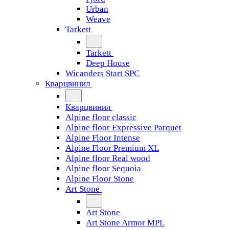
Urban
Weave
Tarkett
Tarkett
Deep House
Wicanders Start SPC
Кварцвинил
Кварцвинил
Alpine floor classic
Alpine floor Expressive Parquet
Alpine Floor Intense
Alpine Floor Premium XL
Alpine floor Real wood
Alpine floor Sequoia
Alpine Floor Stone
Art Stone
Art Stone
Art Stone Armor MPL