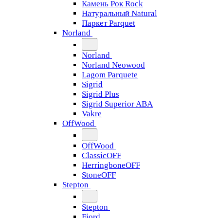
Камень Рок Rock
Натуральный Natural
Паркет Parquet
Norland
Norland
Norland Neowood
Lagom Parquete
Sigrid
Sigrid Plus
Sigrid Superior ABA
Vakre
OffWood
OffWood
ClassicOFF
HerringboneOFF
StoneOFF
Stepton
Stepton
Fjord