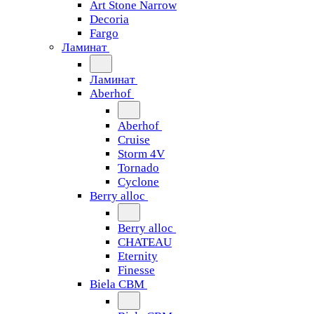
Art Stone Narrow
Decoria
Fargo
Ламинат
Ламинат
Aberhof
Aberhof
Cruise
Storm 4V
Tornado
Сyclone
Berry alloc
Berry alloc
CHATEAU
Eternity
Finesse
Biela CBM