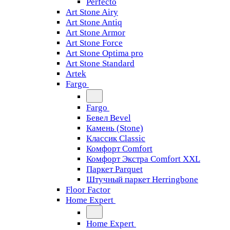
Perfecto
Art Stone Airy
Art Stone Antiq
Art Stone Armor
Art Stone Force
Art Stone Optima pro
Art Stone Standard
Artek
Fargo
Fargo
Бевел Bevel
Камень (Stone)
Классик Classic
Комфорт Comfort
Комфорт Экстра Comfort XXL
Паркет Parquet
Штучный паркет Herringbone
Floor Factor
Home Expert
Home Expert