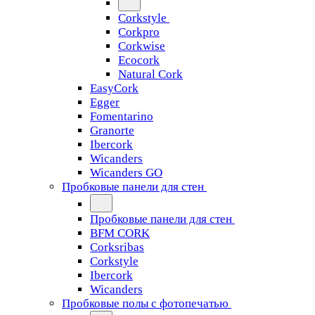
Corkstyle
Corkpro
Corkwise
Ecocork
Natural Cork
EasyCork
Egger
Fomentarino
Granorte
Ibercork
Wicanders
Wicanders GO
Пробковые панели для стен
Пробковые панели для стен
BFM CORK
Corksribas
Corkstyle
Ibercork
Wicanders
Пробковые полы с фотопечатью