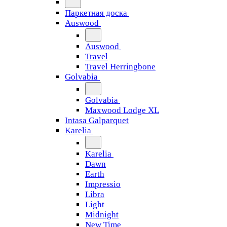
Паркетная доска
Auswood
Auswood
Travel
Travel Herringbone
Golvabia
Golvabia
Maxwood Lodge XL
Intasa Galparquet
Karelia
Karelia
Dawn
Earth
Impressio
Libra
Light
Midnight
New Time