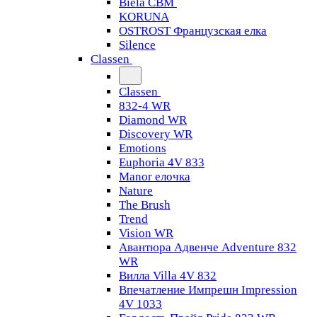
Biela CBM
KORUNA
OSTROST Французская елка
Silence
Classen
Classen
832-4 WR
Diamond WR
Discovery WR
Emotions
Euphoria 4V 833
Manor елочка
Nature
The Brush
Trend
Vision WR
Авантюра Адвенче Adventure 832
WR
Вилла Villa 4V 832
Впечатление Импрешн Impression
4V 1033