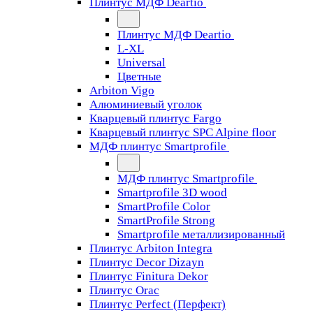
Плинтус МДФ Deartio
Плинтус МДФ Deartio
L-XL
Universal
Цветные
Arbiton Vigo
Алюминиевый уголок
Кварцевый плинтус Fargo
Кварцевый плинтус SPC Alpine floor
МДФ плинтус Smartprofile
МДФ плинтус Smartprofile
Smartprofile 3D wood
SmartProfile Color
SmartProfile Strong
Smartprofile металлизированный
Плинтус Arbiton Integra
Плинтус Decor Dizayn
Плинтус Finitura Dekor
Плинтус Orac
Плинтус Perfect (Перфект)