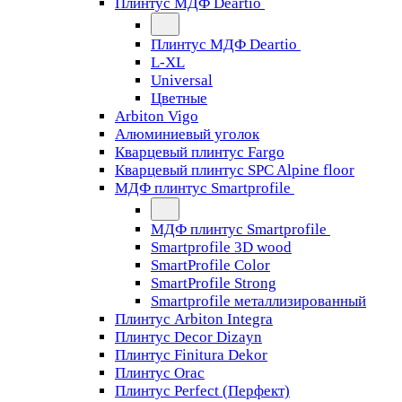
Плинтус МДФ Deartio
Плинтус МДФ Deartio
L-XL
Universal
Цветные
Arbiton Vigo
Алюминиевый уголок
Кварцевый плинтус Fargo
Кварцевый плинтус SPC Alpine floor
МДФ плинтус Smartprofile
МДФ плинтус Smartprofile
Smartprofile 3D wood
SmartProfile Color
SmartProfile Strong
Smartprofile металлизированный
Плинтус Arbiton Integra
Плинтус Decor Dizayn
Плинтус Finitura Dekor
Плинтус Orac
Плинтус Perfect (Перфект)