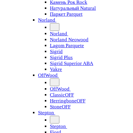
Камень Рок Rock
Натуральный Natural
Паркет Parquet
Norland
Norland
Norland Neowood
Lagom Parquete
Sigrid
Sigrid Plus
Sigrid Superior ABA
Vakre
OffWood
OffWood
ClassicOFF
HerringboneOFF
StoneOFF
Stepton
Stepton
Fjord