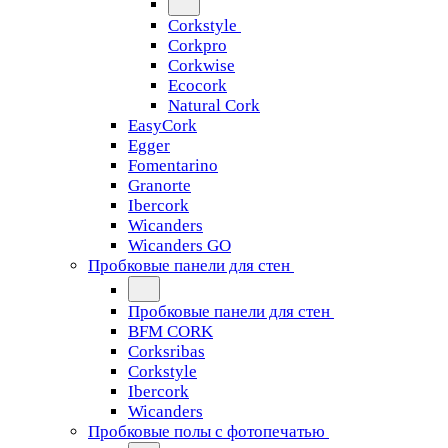
Corkstyle
Corkpro
Corkwise
Ecocork
Natural Cork
EasyCork
Egger
Fomentarino
Granorte
Ibercork
Wicanders
Wicanders GO
Пробковые панели для стен
Пробковые панели для стен
BFM CORK
Corksribas
Corkstyle
Ibercork
Wicanders
Пробковые полы с фотопечатью