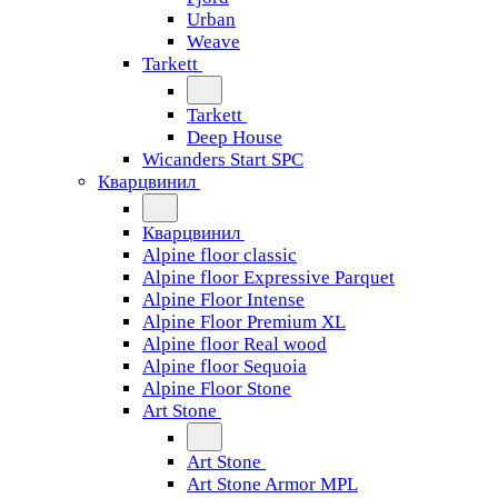
Urban
Weave
Tarkett
Tarkett
Deep House
Wicanders Start SPC
Кварцвинил
Кварцвинил
Alpine floor classic
Alpine floor Expressive Parquet
Alpine Floor Intense
Alpine Floor Premium XL
Alpine floor Real wood
Alpine floor Sequoia
Alpine Floor Stone
Art Stone
Art Stone
Art Stone Armor MPL