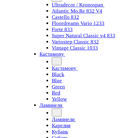
Ultradecor / Kronospan
Atlantic Mo.Re 832 V4
Castello 832
Floordreams Vario 1233
Forte 833
Super Natural Classic v4 833
Variostep Classic 832
Vintage Classic 1033
Кастамону
Кастамону
Black
Blue
Green
Red
Yellow
Ламинели
Ламинели
Карелия
Кубань
Сибирь