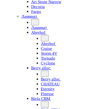
Art Stone Narrow
Decoria
Fargo
Ламинат
Ламинат
Aberhof
Aberhof
Cruise
Storm 4V
Tornado
Сyclone
Berry alloc
Berry alloc
CHATEAU
Eternity
Finesse
Biela CBM