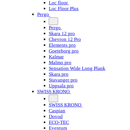
Loc floor
Loc Floor Plus
Pergo
Pergo
Skara 12 pro
Chevron 12 Pro
Elements pro
Goeteborg pro
Kalmar
Malmo pro
Sensation Wide Long Plank
Skara pro
Stavanger pro
Uppsala pro
SWISS KRONO
SWISS KRONO
Caspian
Dovod
ECO-TEC
Eventum