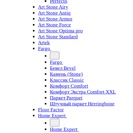
Perfecto
Art Stone Airy
Art Stone Antiq
Art Stone Armor
Art Stone Force
Art Stone Optima pro
Art Stone Standard
Artek
Fargo
Fargo
Бевел Bevel
Камень (Stone)
Классик Classic
Комфорт Comfort
Комфорт Экстра Comfort XXL
Паркет Parquet
Штучный паркет Herringbone
Floor Factor
Home Expert
Home Expert