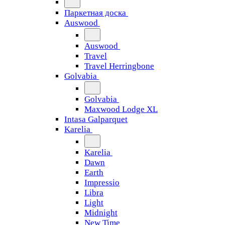
Паркетная доска
Auswood
Auswood
Travel
Travel Herringbone
Golvabia
Golvabia
Maxwood Lodge XL
Intasa Galparquet
Karelia
Karelia
Dawn
Earth
Impressio
Libra
Light
Midnight
New Time