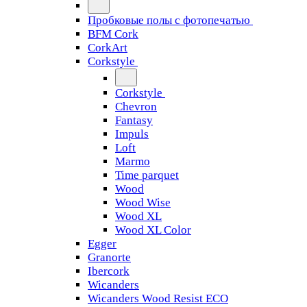
Пробковые полы с фотопечатью
BFM Cork
CorkArt
Corkstyle
Corkstyle
Chevron
Fantasy
Impuls
Loft
Marmo
Time parquet
Wood
Wood Wise
Wood XL
Wood XL Color
Egger
Granorte
Ibercork
Wicanders
Wicanders Wood Resist ECO