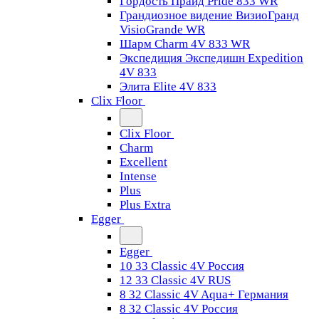
Гордость Прайд Pride 833 WR
Грандиозное видение ВизиоГранд
VisioGrande WR
Шарм Charm 4V 833 WR
Экспедиция Экспедишн Expedition
4V 833
Элита Elite 4V 833
Clix Floor
Clix Floor
Charm
Excellent
Intense
Plus
Plus Extra
Egger
Egger
10 33 Classic 4V Россия
12 33 Classic 4V RUS
8 32 Classic 4V Aqua+ Германия
8 32 Classic 4V Россия