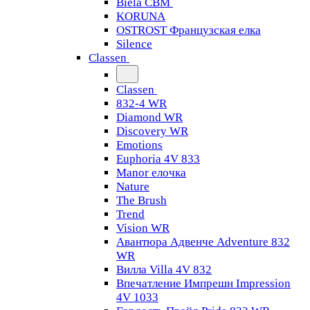
Biela CBM
KORUNA
OSTROST Французская елка
Silence
Classen
Classen
832-4 WR
Diamond WR
Discovery WR
Emotions
Euphoria 4V 833
Manor елочка
Nature
The Brush
Trend
Vision WR
Авантюра Адвенче Adventure 832
WR
Вилла Villa 4V 832
Впечатление Импрешн Impression
4V 1033