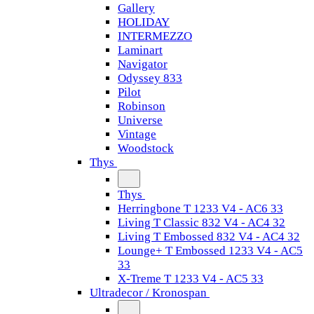
Gallery
HOLIDAY
INTERMEZZO
Laminart
Navigator
Odyssey 833
Pilot
Robinson
Universe
Vintage
Woodstock
Thys
Thys
Herringbone T 1233 V4 - AC6 33
Living T Classic 832 V4 - AC4 32
Living T Embossed 832 V4 - AC4 32
Lounge+ T Embossed 1233 V4 - AC5
33
X-Treme T 1233 V4 - AC5 33
Ultradecor / Kronospan