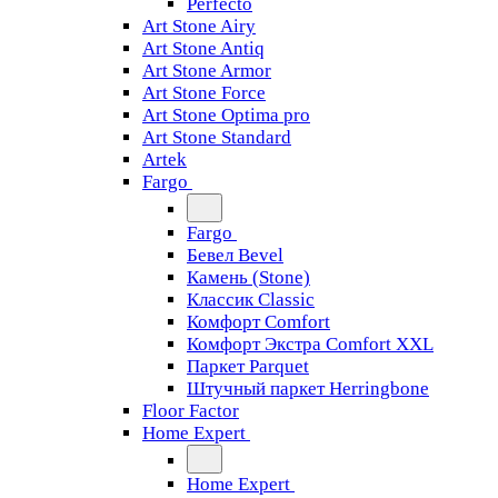
Perfecto
Art Stone Airy
Art Stone Antiq
Art Stone Armor
Art Stone Force
Art Stone Optima pro
Art Stone Standard
Artek
Fargo
Fargo
Бевел Bevel
Камень (Stone)
Классик Classic
Комфорт Comfort
Комфорт Экстра Comfort XXL
Паркет Parquet
Штучный паркет Herringbone
Floor Factor
Home Expert
Home Expert