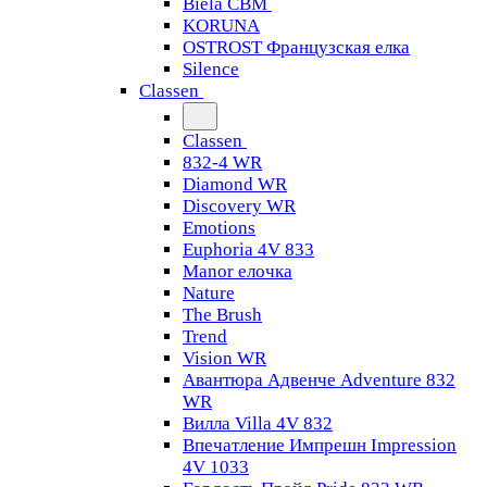
Biela CBM
KORUNA
OSTROST Французская елка
Silence
Classen
Classen
832-4 WR
Diamond WR
Discovery WR
Emotions
Euphoria 4V 833
Manor елочка
Nature
The Brush
Trend
Vision WR
Авантюра Адвенче Adventure 832
WR
Вилла Villa 4V 832
Впечатление Импрешн Impression
4V 1033