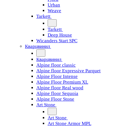
Urban
Weave
Tarkett
Tarkett
Deep House
Wicanders Start SPC
Кварцвинил
Кварцвинил
Alpine floor classic
Alpine floor Expressive Parquet
Alpine Floor Intense
Alpine Floor Premium XL
Alpine floor Real wood
Alpine floor Sequoia
Alpine Floor Stone
Art Stone
Art Stone
Art Stone Armor MPL