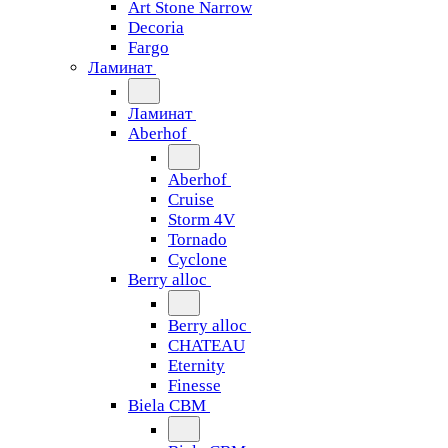
Art Stone Narrow
Decoria
Fargo
Ламинат
Ламинат
Aberhof
Aberhof
Cruise
Storm 4V
Tornado
Сyclone
Berry alloc
Berry alloc
CHATEAU
Eternity
Finesse
Biela CBM