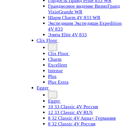
Гордость Прайд Pride 833 WR
Грандиозное видение ВизиоГранд
VisioGrande WR
Шарм Charm 4V 833 WR
Экспедиция Экспедишн Expedition
4V 833
Элита Elite 4V 833
Clix Floor
Clix Floor
Charm
Excellent
Intense
Plus
Plus Extra
Egger
Egger
10 33 Classic 4V Россия
12 33 Classic 4V RUS
8 32 Classic 4V Aqua+ Германия
8 32 Classic 4V Россия