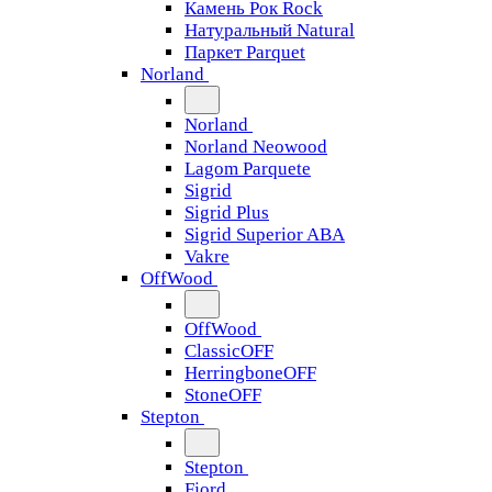
Камень Рок Rock
Натуральный Natural
Паркет Parquet
Norland
Norland
Norland Neowood
Lagom Parquete
Sigrid
Sigrid Plus
Sigrid Superior ABA
Vakre
OffWood
OffWood
ClassicOFF
HerringboneOFF
StoneOFF
Stepton
Stepton
Fjord