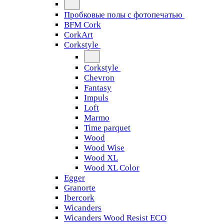
Пробковые полы с фотопечатью
BFM Cork
CorkArt
Corkstyle
Corkstyle
Chevron
Fantasy
Impuls
Loft
Marmo
Time parquet
Wood
Wood Wise
Wood XL
Wood XL Color
Egger
Granorte
Ibercork
Wicanders
Wicanders Wood Resist ECO