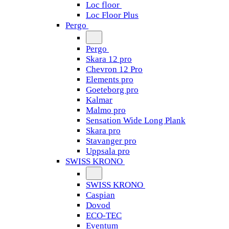
Loc floor
Loc Floor Plus
Pergo
Pergo
Skara 12 pro
Chevron 12 Pro
Elements pro
Goeteborg pro
Kalmar
Malmo pro
Sensation Wide Long Plank
Skara pro
Stavanger pro
Uppsala pro
SWISS KRONO
SWISS KRONO
Caspian
Dovod
ECO-TEC
Eventum