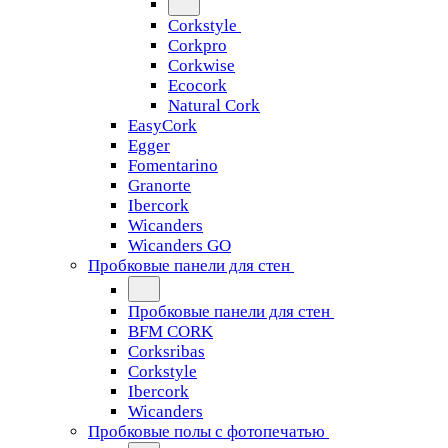
Corkstyle
Corkpro
Corkwise
Ecocork
Natural Cork
EasyCork
Egger
Fomentarino
Granorte
Ibercork
Wicanders
Wicanders GO
Пробковые панели для стен
Пробковые панели для стен
BFM CORK
Corksribas
Corkstyle
Ibercork
Wicanders
Пробковые полы с фотопечатью