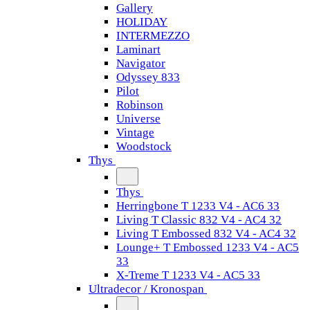
Gallery
HOLIDAY
INTERMEZZO
Laminart
Navigator
Odyssey 833
Pilot
Robinson
Universe
Vintage
Woodstock
Thys
Thys
Herringbone T 1233 V4 - AC6 33
Living T Classic 832 V4 - AC4 32
Living T Embossed 832 V4 - AC4 32
Lounge+ T Embossed 1233 V4 - AC5
33
X-Treme T 1233 V4 - AC5 33
Ultradecor / Kronospan