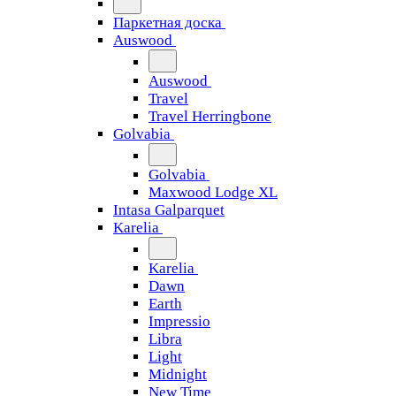
Паркетная доска
Auswood
Auswood
Travel
Travel Herringbone
Golvabia
Golvabia
Maxwood Lodge XL
Intasa Galparquet
Karelia
Karelia
Dawn
Earth
Impressio
Libra
Light
Midnight
New Time