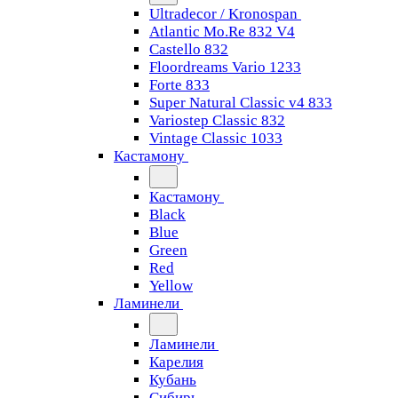
Ultradecor / Kronospan
Atlantic Mo.Re 832 V4
Castello 832
Floordreams Vario 1233
Forte 833
Super Natural Classic v4 833
Variostep Classic 832
Vintage Classic 1033
Кастамону
Кастамону
Black
Blue
Green
Red
Yellow
Ламинели
Ламинели
Карелия
Кубань
Сибирь