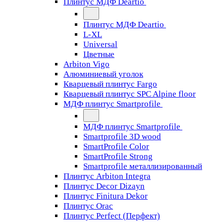
Плинтус МДФ Deartio
Плинтус МДФ Deartio
L-XL
Universal
Цветные
Arbiton Vigo
Алюминиевый уголок
Кварцевый плинтус Fargo
Кварцевый плинтус SPC Alpine floor
МДФ плинтус Smartprofile
МДФ плинтус Smartprofile
Smartprofile 3D wood
SmartProfile Color
SmartProfile Strong
Smartprofile металлизированный
Плинтус Arbiton Integra
Плинтус Decor Dizayn
Плинтус Finitura Dekor
Плинтус Orac
Плинтус Perfect (Перфект)